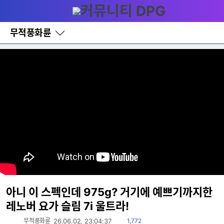
다
메뉴
나
와
홈
무적풍화륜
바
로
가
기
레
이
어
창
토
글
아니 이 스펙인데 975g? 거기에 예쁘기까지한
레노버 요가 슬림 7i 울트라!
읽
무적풍화륜
26.06.02. 23:04:37
1,772