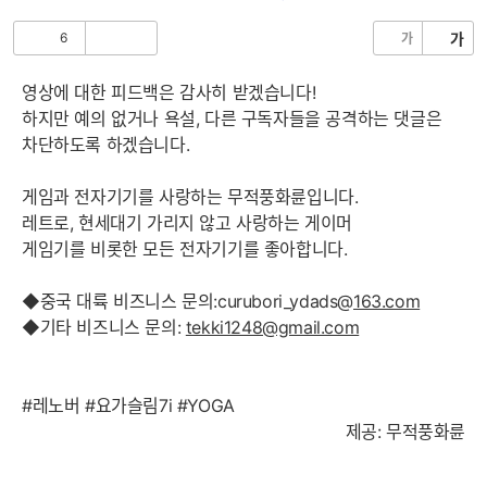
음
6
가
가
공
비
감
공
감
영상에 대한 피드백은 감사히 받겠습니다!
하지만 예의 없거나 욕설, 다른 구독자들을 공격하는 댓글은
차단하도록 하겠습니다.
게임과 전자기기를 사랑하는 무적풍화륜입니다.
레트로, 현세대기 가리지 않고 사랑하는 게이머
게임기를 비롯한 모든 전자기기를 좋아합니다.
◆중국 대륙 비즈니스 문의:curubori_ydads@
163.com
◆기타 비즈니스 문의:
tekki1248@gmail.com
#레노버 #요가슬림7i #YOGA
제공: 무적풍화륜