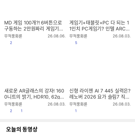
MD 게임 100개?! 6버튼으로
게임기+태블릿+PC 다 되는 1
구동하는 2만원짜리 게임기는
1인치 PC게임기? 인텔 ARC G
과연?
3 E칩셋을 탑재한 원엑스플레
작
작
무적풍화륜
26.08.06.
무적풍화륜
26.08.03.
이어 X2!
성
성
공감
공감
2
5
시
시
간
간
새로운 AR글래스의 강자! 160
신형 라이젠 AI 7 445 실력은?
0니트의 밝기, HDR10, 62g
레노버 2026 요가 슬림7 직접
무게에 이가격?? xbx a01
테스트!
작
작
무적풍화륜
26.08.03.
무적풍화륜
26.08.03.
성
성
공감
댓글수
공감
2
1
1
시
시
간
간
오늘의 동영상