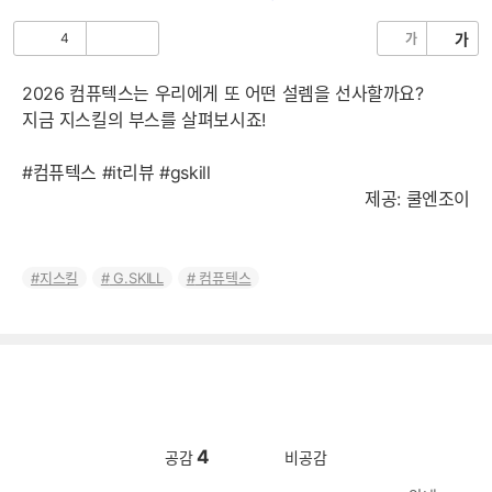
음
4
가
가
공
비
감
공
감
2026 컴퓨텍스는 우리에게 또 어떤 설렘을 선사할까요?
지금 지스킬의 부스를 살펴보시죠!
#컴퓨텍스 #it리뷰 #gskill
제공: 쿨엔조이
지스킬
G.SKILL
컴퓨텍스
4
공감
비공감