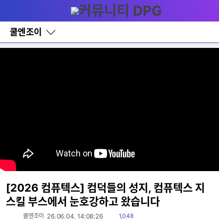
다
메뉴
나
와
홈
쿨엔조이
바
로
가
기
레
이
어
창
토
글
[2026 컴퓨텍스] 컴덕들의 성지, 컴퓨텍스 지
스킬 부스에서 눈호강하고 왔습니다
읽
쿨엔조이
26.06.04. 14:08:26
1,048