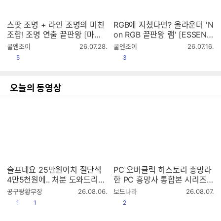
스팟 조명 + 라인 조명의 미친
RGB에 지쳤다면? 올라운더 'N
조합! 조명 연출 끝판왕 [마이
on RGB 끝판왕 램' [ESSENC
크로닉스 WIZMAX 샤인]
ORE KLEVV DDR56000 CL
작
작
쿨엔조이
26.07.28.
쿨엔조이
26.07.16.
30 BOLT V 패키지 서린]
성
성
공감
공감
5
3
시
시
간
간
오늘의 동영상
슬프네요 25만원어치 절단석
PC 오버클럭 히스토리 총망라
4만5천원에.. 처분 도와드리는
한 PC 흥망사 통합본 시리즈
영상입니다..
오버클럭 특집(14편)
작
작
공구왕황부장
26.08.06.
보드나라
26.08.07.
성
성
공감
댓글수
공감
1
1
2
시
시
간
간