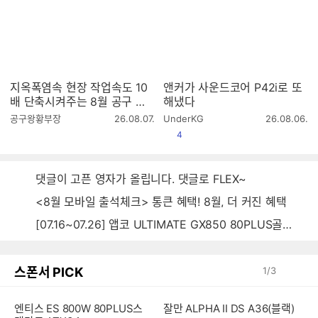
지옥폭염속 현장 작업속도 10
앤커가 사운드코어 P42i로 또
배 단축시켜주는 8월 공구 총
해냈다
정리!! [월간황부장 26.8]
작
작
공구왕황부장
26.08.07.
UnderKG
26.08.06.
성
성
공감
4
시
시
간
간
댓글이 고픈 영자가 올립니다. 댓글로 FLEX~
<8월 모바일 출석체크> 통큰 혜택! 8월, 더 커진 혜택
[07.16~07.26] 앱코 ULTIMATE GX850 80PLUS골드 풀모듈러 ATX3.0 블랙
스폰서 PICK
1
/
3
엔티스 ES 800W 80PLUS스
잘만 ALPHA II DS A36(블랙)