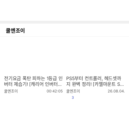
쿨엔조이
전기요금 폭탄 피하는 1등급 인
PS5부터 컨트롤러, 헤드셋까
버터 제습기! [캐리어 인버터
지 완벽 정리! [카멜마운트 SM
제습기 29L CDHD290ACLW
BB4, SMBB5]
작
작
쿨엔조이
00:42:05
쿨엔조이
26.08.04.
OWH]
성
성
공감
3
시
시
간
간