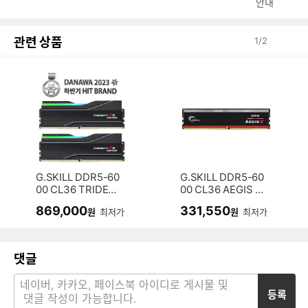
안내
관련 상품
1
/
2
G.SKILL DDR5-60
G.SKILL DDR5-60
00 CL36 TRIDEN
00 CL36 AEGIS 5
T Z5 NEO RGB J
(16GB)
869,000
331,550
원
최저가
원
최저가
패키지 (32GB(16G
x2))
댓글
등록