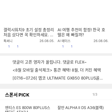
갤럭시워치9 초기 설정 총정리
AI 여행 추천의 함정! 한국 호
처음 샀다면 꼭 확인하세요. 같
텔은 왜 빠질까?
이 세팅해요!
작
작
톡써니
26.08.05.
AI 매터스
26.08.06.
성
성
공감
댓글수
공감
댓글수
1
1
1
1
시
시
간
간
댓글이 고픈 영자가 올립니다. 댓글로 FLEX~
<8월 모바일 출석체크> 통큰 혜택! 8월, 더 커진 혜택
[07.16~07.26] 앱코 ULTIMATE GX850 80PLUS골드 풀모듈러 ATX3.0 블랙
스폰서 PICK
1
/
3
엔티스 ES 800W 80PLUS스
잘만 ALPHA II DS A36(블랙)