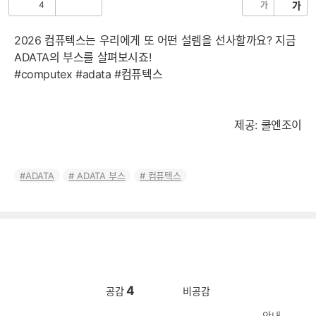
4
가
가
공
비
감
공
감
2026 컴퓨텍스는 우리에게 또 어떤 설렘을 선사할까요? 지금
ADATA의 부스를 살펴보시죠!
#computex #adata #컴퓨텍스
제공: 쿨엔조이
ADATA
ADATA 부스
컴퓨텍스
4
공감
비공감
안내