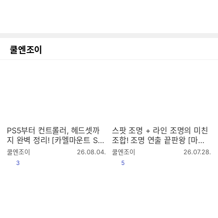
쿨엔조이
PS5부터 컨트롤러, 헤드셋까
스팟 조명 + 라인 조명의 미친
지 완벽 정리! [카멜마운트 SM
조합! 조명 연출 끝판왕 [마이
BB4, SMBB5]
크로닉스 WIZMAX 샤인]
작
작
쿨엔조이
26.08.04.
쿨엔조이
26.07.28.
성
성
공감
공감
3
5
시
시
간
간