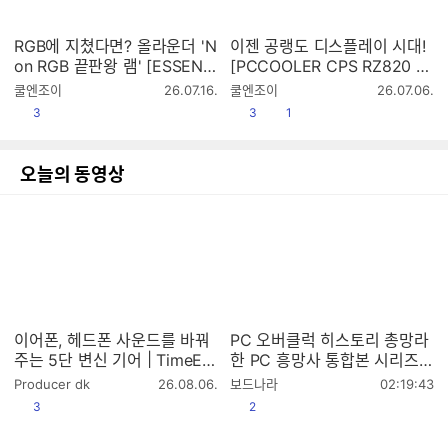
RGB에 지쳤다면? 올라운더 'N
이젠 공랭도 디스플레이 시대!
on RGB 끝판왕 램' [ESSENC
[PCCOOLER CPS RZ820 Di
ORE KLEVV DDR56000 CL
splay]
작
작
쿨엔조이
26.07.16.
쿨엔조이
26.07.06.
30 BOLT V 패키지 서린]
성
성
공감
공감
댓글수
3
3
1
시
시
간
간
오늘의 동영상
이어폰, 헤드폰 사운드를 바꿔
PC 오버클럭 히스토리 총망라
주는 5단 변신 기어 | TimeEar
한 PC 흥망사 통합본 시리즈
TECΩ
오버클럭 특집(14편)
작
작
Producer dk
26.08.06.
보드나라
02:19:43
성
성
공감
공감
3
2
시
시
간
간