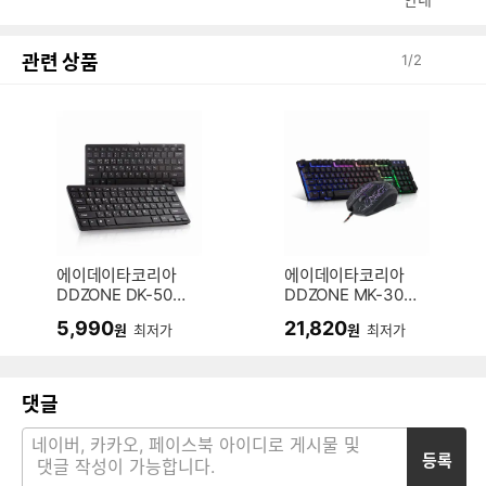
관련 상품
1
/
2
에이데이타코리아
에이데이타코리아
DDZONE DK-500
DDZONE MK-300
M (키스킨 미포함)
0 LED 키보드 마우
5,990
21,820
원
최저가
원
최저가
스 세트
댓글
등록