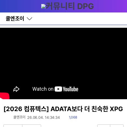
다
메뉴
나
와
홈
쿨엔조이
바
로
가
기
레
이
어
창
토
글
[2026 컴퓨텍스] ADATA보다 더 친숙한 XPG
읽
쿨엔조이
26.06.04. 14:34:34
1,068
음