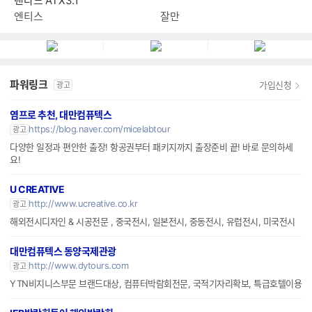
탠다드 ATX3.1
엔티스
잘만
파워링크
가입신청
광고
염프로 추천, 대만컴퓨텍스
https://blog.naver.com/micelabtour
광고
다양한 일정과 편안한 출장! 항공권부터 패키지까지 출장준비 끝! 바로 문의하세
요!
U CREATIVE
http://www.ucreative.co.kr
광고
해외전시디자인 & 시공전문 , 중국전시, 일본전시, 중동전시, 유럽전시, 미국전시
대만컴퓨텍스 동양국제관광
http://www.dytours.com
광고
YTN비지니스부문 브랜드대상, 컴퓨터박람회전문, 국적기자리확보, 특급호텔이용