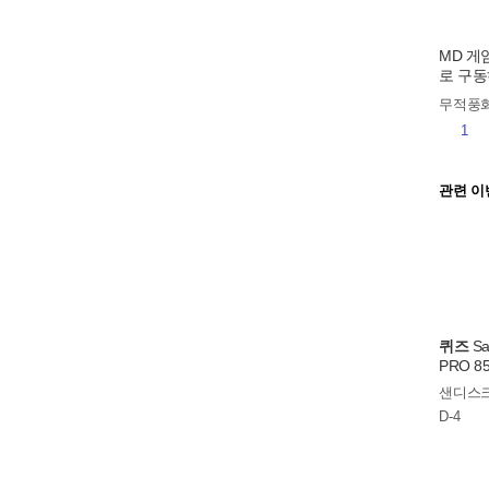
MD 게임
로 구동
임기는 
무적풍
1
관련 이
퀴즈
Sa
PRO 8
퀴즈 이
샌디스
D-4