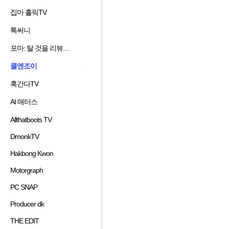
겨
기
가
기
집마 홀릭TV
즐
찾
추
하
겨
기
가
기
톡써니
즐
찾
추
하
겨
기
가
기
포마: 탈 것을 리뷰하는 남자
즐
찾
추
하
겨
기
가
기
쿨엔조이
찾
추
하
즐
기
가
기
겨
훅간다TV
즐
추
하
찾
겨
가
기
기
 보기
AI 매터스
즐
찾
하
추
겨
기
기
가
Allthatboots TV
즐
찾
추
하
겨
기
가
기
DmonkTV
즐
찾
추
하
겨
기
가
기
Hakbong Kwon
즐
찾
추
하
겨
기
가
기
Motorgraph
즐
찾
추
하
겨
기
가
기
PC SNAP
즐
찾
추
하
겨
기
가
기
Producer dk
즐
찾
추
하
겨
기
가
기
THE EDIT
즐
찾
추
하