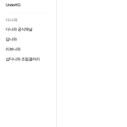
겨
기
가
기
UnderKG
즐
찾
추
하
겨
기
가
기
찾
추
하
다나와
기
가
기
추
하
다나와 공식채널
즐
가
기
겨
하
답나와
즐
찾
기
겨
기
리뷰나와
즐
찾
추
겨
기
가
샵다나와 조립갤러리
즐
찾
추
하
겨
기
가
기
찾
추
하
기
가
기
설명 보기
추
하
가
기
하
기