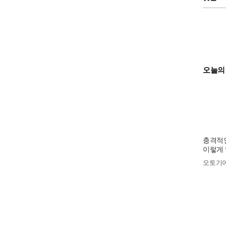
오늘의
충격적인
이렇게 
오토기
공
감