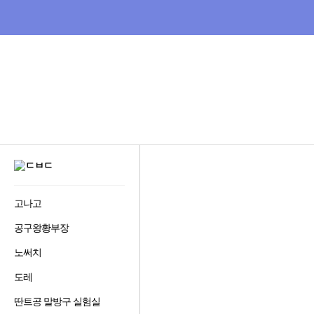
비
교
닫기
하
고
잘
사
는,
다
나
와
:
GNB
가
메
격
뉴
비
다
교
사
나
이
와
트
비
디
고나고
즐
오
겨
다
공구왕황부장
즐
찾
나
겨
기
와
노써치
즐
찾
추
겨
기
가
도레
즐
찾
추
하
홈으로
겨
기
가
기
딴트공 말방구 실험실
즐
찾
추
하