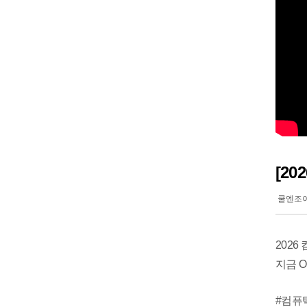
[2
쿨엔조
202
지금 
#컴퓨텍