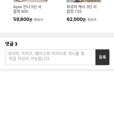
Apex 안나 5단 서
파로마 캐시 3단 서
랍장 600
랍장 730
59,800
62,000
원
최저가
원
최저가
댓글
3
등록