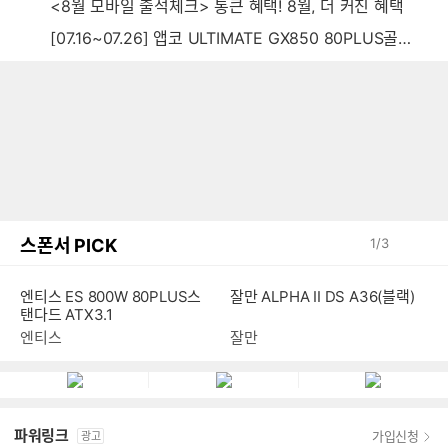
<8월 모바일 출석체크> 통큰 혜택! 8월, 더 커진 혜택
[07.16~07.26] 앱코 ULTIMATE GX850 80PLUS골드 풀모듈러 ATX3.0 블랙
스폰서 PICK
1
/
3
엔티스 ES 800W 80PLUS스
잘만 ALPHA II DS A36(블랙)
탠다드 ATX3.1
엔티스
잘만
파워링크
가입신청
광고