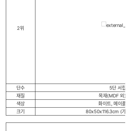
2위
세부정보 열기/접기
단수
5단 서랍장
재질
목재(MDF 외)_
색상
화이트, 메이플,
크기
80x50x116.3cm (