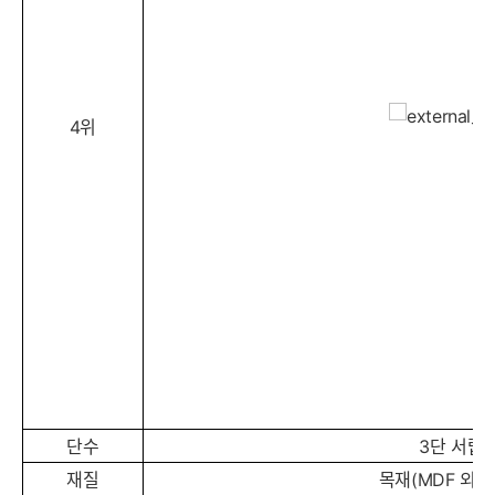
4위
단수
3단 서랍
재질
목재(MDF 외)_