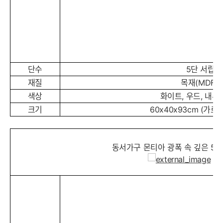
단수
5단 서랍장
재질
목재(MDF 외
색상
화이트, 우드, 내
크기
60x40x93cm (가로
동서가구 몬티아 광폭 속 깊은 5