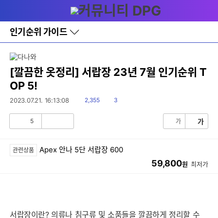
다
메뉴
나
와
홈
인기순위 가이드
바
로
가
기
레
[깔끔한 옷정리] 서랍장 23년 7월 인기순위 T
이
OP 5!
어
창
읽
댓
2023.07.21. 16:13:08
2,355
3
토
음
글
글
5
가
가
공
비
감
공
감
Apex 안나 5단 서랍장 600
관련상품
59,800
원
최저가
서랍장이란? 의류나 침구류 및 소품들을 깔끔하게 정리할 수