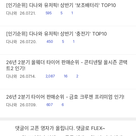
[인기순위] 다나와 유저픽! 상반기 '보조배터리' TOP10
읽
공
댓
다나와
26.07.21.
595
5
1
음
감
글
[인기순위] 다나와 유저픽! 상반기 '충전기' TOP10
읽
공
댓
다나와
26.07.20.
450
5
1
음
감
글
26년 2분기 올웨더 타이어 판매순위 - 콘티넨탈 올시즌 콘택
트2 인기!
읽
공
댓
다나와
26.07.14.
2,087
16
2
음
감
글
26년 2분기 타이어 판매순위 - 금호 크루젠 프리미엄 인기!
읽
공
다나와
26.07.09.
607
6
음
감
댓글이 고픈 영자가 올립니다. 댓글로 FLEX~