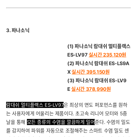
3. 파나소닉
(1) 파나소닉 람대쉬 멀티플랙스
ES-LV97
실시간 235,120
원
(2) 파나소닉 람대쉬 ES-LS9A
X
실시간 395,150
원
(3)
파나소닉 람대쉬 ES-LV9
E
실시간 378,990
원
람대쉬 멀티플랙스 ES-LV
9
7
은 최상의 면도 퍼포먼스를 원하
는 사용자에게 어울리는 제품이다. 초고속 리니어 모터와 5중
날을 통해
모든 종류의 수염을 깔끔하게 밀어
준다. 수염의 밀도
를 감지하여 파워를 자동으로 조절해주는 스마트 수염 밀도 센