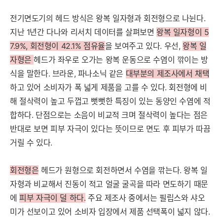
전기면도기의 헤드 방식은 왕복 일자형과 회전형으로 나뉜다.
지난 1년간 다나와 리서치 데이터를 살펴보면
왕복 일자형이 5
7.9%, 회전형이 42.1% 점유율
을 보여주고 있다. 우선,
왕복 일
자형은
헤드가 좌우로 오가는
왕복 운동으로 수염이 깎이는 방
식을 말한다. 브라운, 파나소닉 같은
대부분의 제조사에서 채택
하고 있어 소비자가 폭 넓게 제품을 고를 수 있다. 회전형에 비
해 절삭력이 높고 두껍고 뻣뻣한 특징이 있는 동양인 수염에 적
합하다. 단점으로는 소음이 비교적 크며 절삭력이 높다는 점은
반대로 보면 피부 자극이 있다는 뜻이므로 면도 후 피부가 따끔
거릴 수 있다.
회전형은
헤드가 원형으로 회전하면서 수염을 깎는다. 왕복 일
자형과 비교해서 진동이 적고 얼굴 굴곡을 따라 면도하기 때문
에
피부 자극이 덜 하다.
주요 제조사 중에서는 필립스와 샤오
미가 선보이고 있어 소비자 입장에서 제품 선택폭이 넓지 않다.