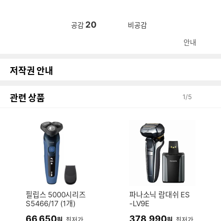
20
공감
비공감
안내
저작권 안내
관련 상품
1
/
5
필립스 5000시리즈
파나소닉 람대쉬 ES
S5466/17 (1개)
-LV9E
66,650
378,990
원
최저가
원
최저가