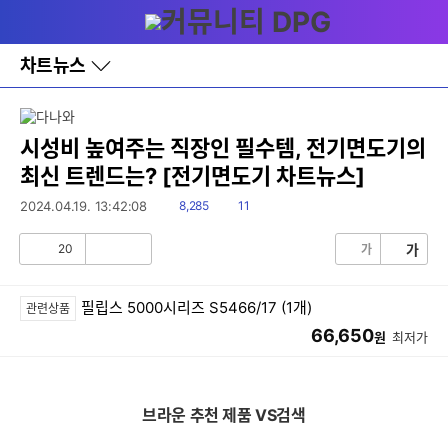
다
메뉴
나
와
홈
차트뉴스
바
로
가
기
레
시성비 높여주는 직장인 필수템, 전기면도기의
이
최신 트렌드는? [전기면도기 차트뉴스]
어
창
읽
댓
2024.04.19. 13:42:08
8,285
11
토
음
글
글
20
가
가
공
비
감
공
감
필립스 5000시리즈 S5466/17 (1개)
관련상품
66,650
원
최저가
브라운 추천 제품 VS검색