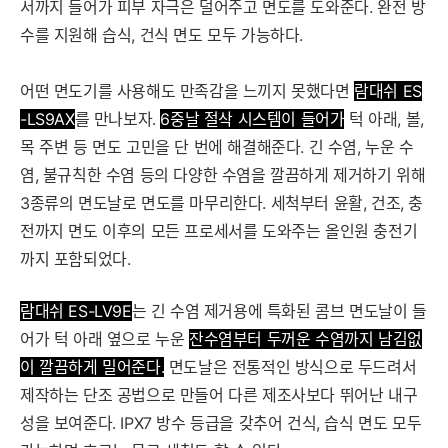
서까지 들어가 피부 자극은 덜어주고 면도를 도와준다. 완전 방
수를 지원해 습식, 건식 면도 모두 가능하다.
어떤 면도기를 사용해도 만족감을 느끼지 못했다면
람대쉬 ES
-LS9AX
를 만나보자.
6중날 절삭 시스템이 들어가
턱 아래, 볼,
목 주변 등 면도 고민을 단 번에 해결해준다. 긴 수염, 누운 수
염, 불규칙한 수염 등의 다양한 수염을 깔끔하게 제거하기 위해
3종류의 면도날로 면도를 마무리한다. 세척부터 윤활, 건조, 충
전까지 면도 이후의 모든 프로세서를 도와주는 올인원 충전기
까지 포함되었다.
람대쉬 ES-LV9E
는 긴 수염 제거용에 특화된 콤브 면도날이 들
어가 턱 아래 옆으로 누운
잔수염부터 두꺼운 수염까지 남김없
이 깔끔하게 밀어준다.
면도날은 전통적인 방식으로 두드려서
제작하는 단조 공법으로 만들어 다른 제조사보다 뛰어난 내구
성을 보여준다. IPX7 방수 등급을 갖추어 건식, 습식 면도 모두