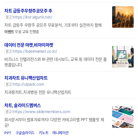
파워링크
가입신청
광고
차트 급등주우량주공모주 추
https://kor.algunli.net/
광고
차트 급등주 우량주 공모주 무료분석, 기초부터 실전까지 함께
이벤트
무료 교육 진행중
데이터 전문 마켓,비아이마켓
https://beeimarket.co.kr/
광고
비즈니스 인텔리전스와 BI 관련 대시보드, 교육 등 데이터 전문 플
랫폼입니다.
치과차트 유니팩산업차트
http://ulpack.com
광고
치과용차트,치과병원 전문 유니팩산업차트
차트, 슬라이드멤버스
https://www.slidemembers.com
광고
회사문서부터 발표자료까지! 다양한 카테고리별 PPT 템플릿 제
공!