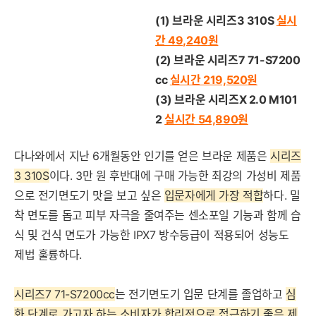
(1) 브라운 시리즈3 310S
실시
간 49,240
원
(2
) 브라운 시리즈7 71-S7200
cc
실시간 219,520
원
(3
) 브라운 시리즈X 2.0 M101
2
실시간 54,890
원
다나와에서 지난 6개월동안
인기를 얻은 브라운 제품은
시
리즈
3 310S
이다. 3만 원 후반대에 구매 가능한 최강의 가성비 제품
으로 전기면도기 맛을 보고 싶은
입문자에게 가장 적합
하다. 밀
착 면도를 돕고 피부 자극을 줄여주는 센소포일 기능과 함께 습
식 및 건식 면도가 가능한 IPX7 방수등급이 적용되어 성능도
세부정보 열기/접기
제법 훌륭하다.
시리즈7 71-S7200cc
는 전기면도기 입문 단계를 졸업하고
심
화 단계로 가고자 하는 소비자가 합리적으로 접근하기 좋은 제