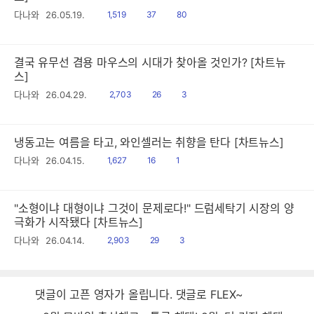
읽
공
댓
다나와
26.05.19.
1,519
37
80
음
감
글
결국 유무선 겸용 마우스의 시대가 찾아올 것인가? [차트뉴
스]
읽
공
댓
다나와
26.04.29.
2,703
26
3
음
감
글
냉동고는 여름을 타고, 와인셀러는 취향을 탄다 [차트뉴스]
읽
공
댓
다나와
26.04.15.
1,627
16
1
음
감
글
"소형이냐 대형이냐 그것이 문제로다!" 드럼세탁기 시장의 양
극화가 시작됐다 [차트뉴스]
읽
공
댓
다나와
26.04.14.
2,903
29
3
음
감
글
댓글이 고픈 영자가 올립니다. 댓글로 FLEX~