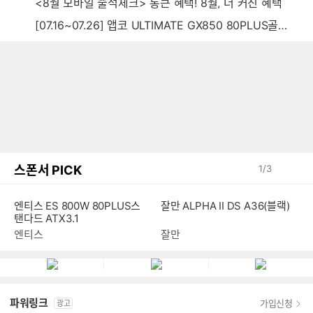
<8월 모바일 출석체크> 통큰 혜택! 8월, 더 커진 혜택
[07.16~07.26] 앱코 ULTIMATE GX850 80PLUS골드 풀모듈러 ATX3.0 블랙
스폰서 PICK
1
/
3
잘만 ALPHA II DS A36(블랙)
엔티스 ES 800W 80PLUS스
탠다드 ATX3.1
잘만
엔티스