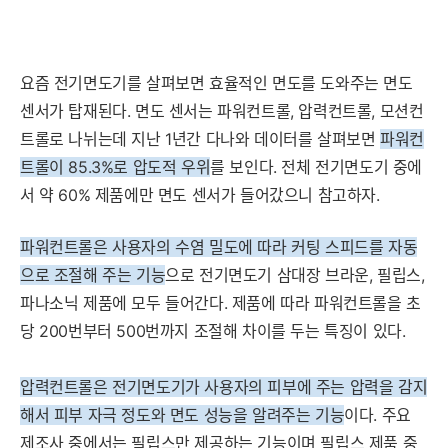
요즘 전기면도기를 살펴보면 효율적인 면도를 도와주는 면도
센서가 탑재된다. 면도 센서는 파워컨트롤, 압력컨트롤, 모션컨
트롤로 나뉘는데 지난 1년간 다나와 데이터를 살펴보면
파워컨
트롤이 85.3%로 압도적 우위
를 보인다. 전체 전기면도기 중에
서 약 60% 제품에만 면도 센서가 들어갔으니 참고하자.
파워컨트롤은 사용자의 수염 밀도에 따라 커팅 스피드를 자동
으로 조절해 주는 기능
으로 전기면도기 삼대장 브라운, 필립스,
파나소닉 제품에 모두 들어간다. 제품에 따라 파워컨트롤을 초
당 200번부터 500번까지 조절해 차이를 두는 특징이 있다.
압력컨트롤은 전기면도기가 사용
자의 피부에 주
는 압력을 감지
해서 피부 자극 정도와 면도 성능을
알
려
주
는
기
능
이다. 주요
제조사 중에서는 필립스만 제공하는 기능이며 필립스 제품 중