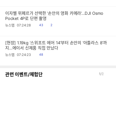
음
감
이자벨 위페르가 선택한 ‘손안의 영화 카메라’…DJI Osmo
Pocket 4P로 단편 촬영
읽
공
뉴스탭
07:24:28
43
2
음
감
[현장] 1.19kg ‘스위프트 에어 14’부터 손안의 ‘아틀라스 8’까
지…에이서 신제품 직접 만났다
읽
뉴스탭
07:24:23
48
음
이
다
관련 이벤트/체험단
1
/
3
전
음