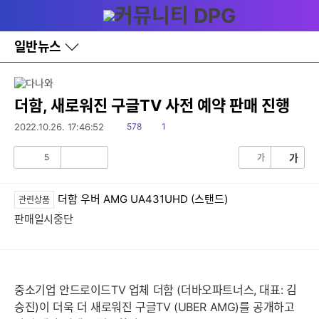
다
메뉴
나
와
홈
일반뉴스
바
로
가
기
레
더함, 새로워진 구글TV 사전 예약 판매 진행
이
어
읽
댓
2022.10.26. 17:46:52
578
1
창
음
글
토
5
가
가
글
공
비
감
공
감
더함 우버 AMG UA431UHD (스탠드)
관련상품
판매일시중단
중소기업 안드로이드TV 업체 더함 (더바오파트너스, 대표: 김
승진)이 더욱 더 새로워진 구글TV (UBER AMG)를 공개하고