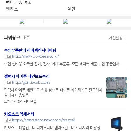
잘만 ALPHA II DS A36(블랙)
엔티스 ES 800W 80PLUS스
탠다드 ATX3.1
잘만
엔티스
파워링크
가입신청
광고
수입부품판매 하이텍엔지니어링
http://www.clc-korea.co.kr/
광고
수입 설비용 외국산 전기, 전자, 기계 부품류. 모든 메이커 제품 수입 공급업체.
갤럭시 아이폰 메인보드수리
http://goril.iposkr.com/
광고
갤럭시 아이폰 메인보드 손상 침수폰 파손폰 데이터복구 전문업체
실패시 비용없음
노하우와 최신 장비보유
키오스크 악세서리
https://smartstore.naver.com/dnsys2
광고