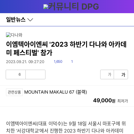
다
메뉴
나
와
홈
일반뉴스
바
로
가
기
레
이엠텍아이엔씨 '2023 하반기 다나와 아카데
이
미 페스티벌' 참가
어
창
읽
댓
2023.09.21. 09:27:20
1,650
1
토
음
글
글
6
가
가
공
비
감
공
감
MOUNTAIN MAKALU 67 (블랙)
관련상품
49,000
원
최저가
이엠텍아이엔씨(대표 이덕수)는 9월 18일 서울시 마포구에 위
치한 ‘서강대학교’에서 진행한 2023 하반기 다나와 아카데미