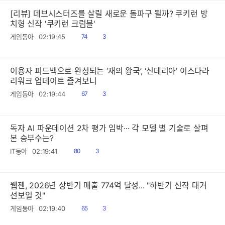
[리뷰] 데브시스터즈를 살릴 새로운 돌파구 될까? 쿠키런 방
치형 신작 '쿠키런 크럼블'
읽
공
게임동아
02:19:45
74
3
음
감
이용자 피드백으로 완성되는 ‘재의 왕국’, ‘신데리아’ 이스다라
리워크 업데이트 즐겨보니
읽
공
게임동아
02:19:44
67
3
음
감
독자 AI 파운데이션 2차 평가 임박··· 각 모델 별 기술로 살펴
본 승부수는?
읽
공
IT동아
02:19:41
80
3
음
감
웹젠, 2026년 상반기 매출 774억 달성... "하반기 신작 대거
선보일 것"
읽
공
게임동아
02:19:40
65
3
음
감