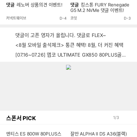
댓글
레노버 상품의견 이벤트!
댓글
킹스톤 FURY Renegade
G5 M.2 NVMe 댓글 이벤트!
커넥트웨이브
D-4
코잇
D-3
댓글이 고픈 영자가 올립니다. 댓글로 FLEX~
<8월 모바일 출석체크> 통큰 혜택! 8월, 더 커진 혜택
[07.16~07.26] 앱코 ULTIMATE GX850 80PLUS골드 풀모듈러 ATX3.0 블랙
스폰서 PICK
1
/
3