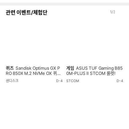
이
다
관련 이벤트/체험단
1
/
3
전
음
퀴즈
Sandisk Optimus GX P
게임
ASUS TUF Gaming B85
RO 850X M.2 NVMe OX 퀴즈
0M-PLUS II STCOM 룰렛!
이벤트!
샌디스크
D-4
STCOM
D-4