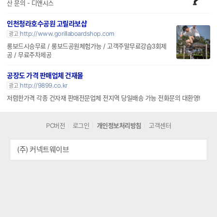
키오스크 패널컴퓨터 터치모니터 팬리스컴퓨터 악세서리 대량생
산 문의 - 디앤시스
인천청라호수공원 고릴라보샵
http://www.gorillaboardshop.com
광고
롱보드시승무료 / 롱보드공원체험가능 / 고객주말무료강습3회제
공 / 무료주차제공
공장도 가격 판매업체 건재몰
http://9899.co.kr
광고
저렴한가격 각종 건자재 판매전문업체 전지역 당일배송 가능 전화문의 대환영!
PC버전
로그인
개인정보처리방침
고객센터
(주) 커넥트웨이브