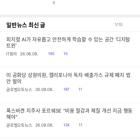
댓
3
글
일반뉴스 최신 글
1
/
10
피지컬 AI가 자유롭고 안전하게 학습할 수 있는 공간 ‘디지털
트윈’
읽
공
IT동아
26.08.08.
165
10
음
감
미 공화당 상원의원, 캘리포니아 독자 배출가스 규제 폐지 법
안 발의
읽
공
글로벌오토뉴스
26.08.08.
167
11
음
감
폭스바겐 지주사 포르쉐SE "비용 절감과 체질 개선 지금 행동
해야"
읽
공
글로벌오토뉴스
26.08.08.
124
11
음
감