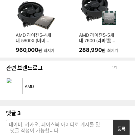
AMD 라이젠5-4세
AMD 라이젠5-5세
대 5600X (버미어)
대 7600 (라파엘)
(멀티팩 정품)
(멀티팩 정품)
960,000
288,990
원
최저가
원
최저가
관련 브랜드로그
1
/
1
AMD
댓글
3
등록