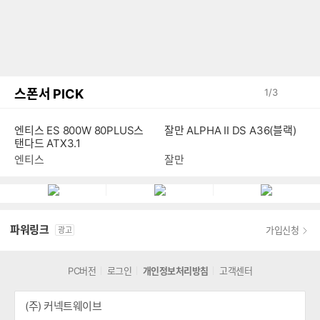
스폰서 PICK
1
/
3
엔티스 ES 800W 80PLUS스
잘만 ALPHA II DS A36(블랙)
탠다드 ATX3.1
엔티스
잘만
파워링크
가입신청
광고
PC버전
로그인
개인정보처리방침
고객센터
(주) 커넥트웨이브