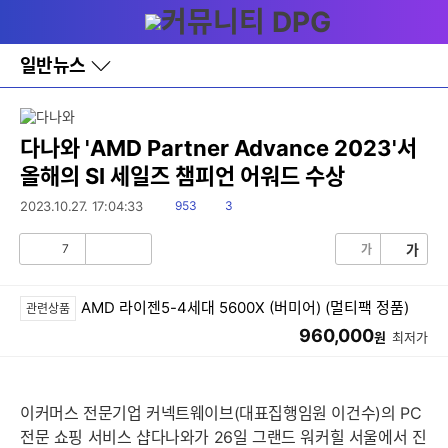
다
메뉴
나
와
홈
일반뉴스
바
로
가
기
레
다나와 'AMD Partner Advance 2023'서
이
올해의 SI 세일즈 챔피언 어워드 수상
어
창
읽
댓
2023.10.27. 17:04:33
953
3
토
음
글
글
7
가
가
공
비
감
공
감
AMD 라이젠5-4세대 5600X (버미어) (멀티팩 정품)
관련상품
960,000
원
최저가
이커머스 전문기업 커넥트웨이브(대표집행임원 이건수)의 PC
전문 쇼핑 서비스 샵다나와가 26일 그랜드 워커힐 서울에서 진