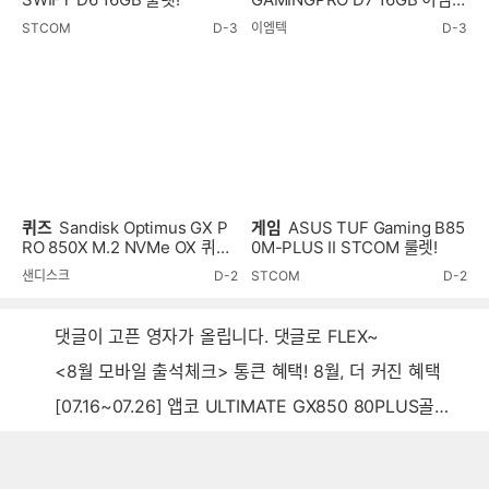
룰렛!
STCOM
D-3
이엠텍
D-3
퀴즈
Sandisk Optimus GX P
게임
ASUS TUF Gaming B85
RO 850X M.2 NVMe OX 퀴즈
0M-PLUS II STCOM 룰렛!
이벤트!
샌디스크
D-2
STCOM
D-2
댓글이 고픈 영자가 올립니다. 댓글로 FLEX~
<8월 모바일 출석체크> 통큰 혜택! 8월, 더 커진 혜택
[07.16~07.26] 앱코 ULTIMATE GX850 80PLUS골드 풀모듈러 ATX3.0 블랙