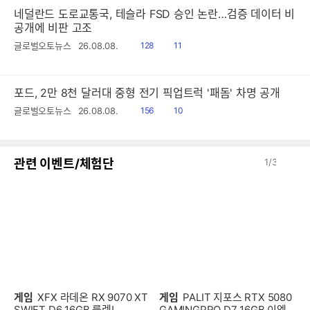
네덜란드 도로교통국, 테슬라 FSD 승인 논란…검증 데이터 비
공개에 비판 고조
읽
공
글로벌오토뉴스
26.08.08.
128
11
음
감
포드, 2만 8천 달러대 중형 전기 픽업트럭 '패돔' 차명 공개
읽
공
글로벌오토뉴스
26.08.08.
156
10
음
감
이
다
관련 이벤트/체험단
1
/
3
전
음
게임
XFX 라데온 RX 9070 XT
게임
PALIT 지포스 RTX 5080
SWIFT D6 16GB 룰렛!
GAMINGPRO D7 16GB 이엠텍