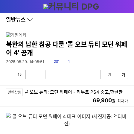
다
메뉴
나
와
홈
일반뉴스
바
로
가
기
레
북한의 남한 침공 다룬 '콜 오브 듀티 모던 워페
이
어 4' 공개
어
창
읽
댓
2026.05.29. 14:05:51
281
1
토
음
글
글
15
가
가
공
비
감
공
감
콜 오브 듀티: 모던 워페어 - 리부트 PS4 중고,한글판
관련상품
69,900
원
최저가