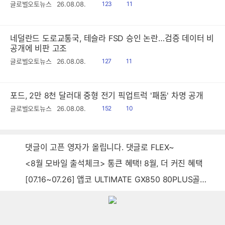
읽
공
글로벌오토뉴스
26.08.08.
123
11
음
감
네덜란드 도로교통국, 테슬라 FSD 승인 논란…검증 데이터 비
공개에 비판 고조
읽
공
글로벌오토뉴스
26.08.08.
127
11
음
감
포드, 2만 8천 달러대 중형 전기 픽업트럭 '패돔' 차명 공개
읽
공
글로벌오토뉴스
26.08.08.
152
10
음
감
댓글이 고픈 영자가 올립니다. 댓글로 FLEX~
<8월 모바일 출석체크> 통큰 혜택! 8월, 더 커진 혜택
[07.16~07.26] 앱코 ULTIMATE GX850 80PLUS골드 풀모듈러 ATX3.0 블랙