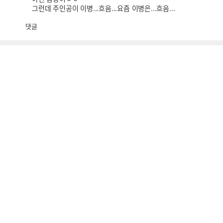
그런데 주인공이 이병...흐음...요즘 이병은...흐음...
댓글
공
비
감
공
감