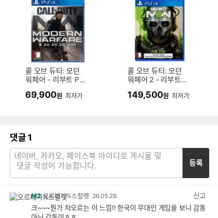
콜 오브 듀티: 모던
콜 오브 듀티: 모던
워페어 - 리부트 PS
워페어 2 - 리부트
4 중고,한글판
한글판 PS4, 패키지
69,900
149,500
원
최저가
원
최저가
디스크
댓글
1
등록
신고
M2
오르테가%스칼렛
26.05.29.
크~~~뭔가 차오르는 이 느낌!! 한국이 무대인 게임을 보니 감동
아닌 감동이ㅎㅎ