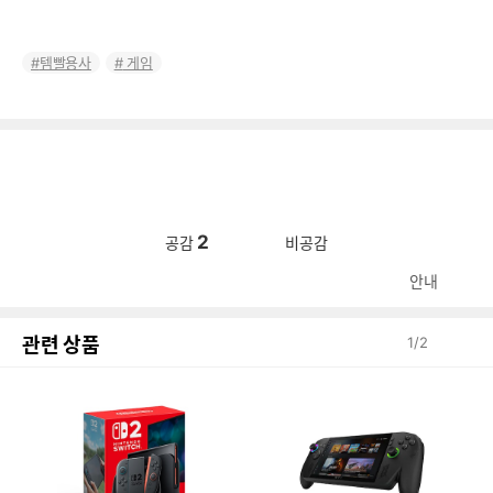
템빨용사
게임
2
공감
비공감
안내
관련 상품
1
/
2