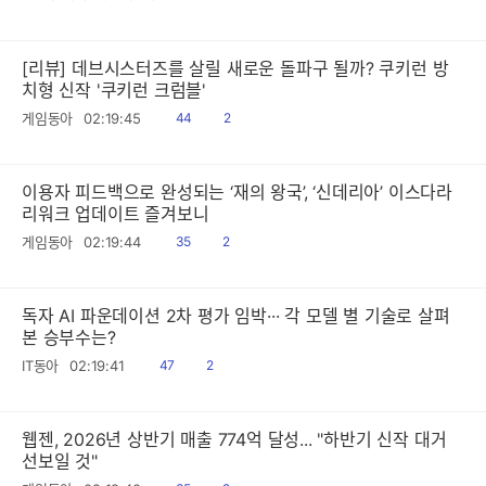
음
감
[리뷰] 데브시스터즈를 살릴 새로운 돌파구 될까? 쿠키런 방
치형 신작 '쿠키런 크럼블'
읽
공
게임동아
02:19:45
44
2
음
감
이용자 피드백으로 완성되는 ‘재의 왕국’, ‘신데리아’ 이스다라
리워크 업데이트 즐겨보니
읽
공
게임동아
02:19:44
35
2
음
감
독자 AI 파운데이션 2차 평가 임박··· 각 모델 별 기술로 살펴
본 승부수는?
읽
공
IT동아
02:19:41
47
2
음
감
웹젠, 2026년 상반기 매출 774억 달성... "하반기 신작 대거
선보일 것"