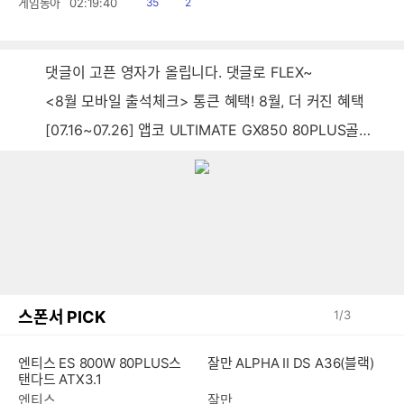
읽
공
게임동아
02:19:40
35
2
음
감
댓글이 고픈 영자가 올립니다. 댓글로 FLEX~
<8월 모바일 출석체크> 통큰 혜택! 8월, 더 커진 혜택
[07.16~07.26] 앱코 ULTIMATE GX850 80PLUS골드 풀모듈러 ATX3.0 블랙
스폰서 PICK
1
/
3
엔티스 ES 800W 80PLUS스
잘만 ALPHA II DS A36(블랙)
탠다드 ATX3.1
엔티스
잘만