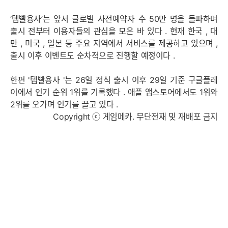
‘템빨용사’는 앞서 글로벌 사전예약자 수
50
만 명을 돌파하며
출시 전부터 이용자들의 관심을 모은 바 있다
.
현재 한국
,
대
만
,
미국
,
일본 등 주요 지역에서 서비스를 제공하고 있으며
,
출시 이후 이벤트도 순차적으로 진행할 예정이다
.
한편
'
템빨용사
'
는
26
일 정식 출시 이후
29
일 기준 구글플레
이에서 인기 순위
1
위를 기록했다
.
애플 앱스토어에서도
1
위와
2
위를 오가며 인기를 끌고 있다
.
Copyright ⓒ 게임메카. 무단전재 및 재배포 금지