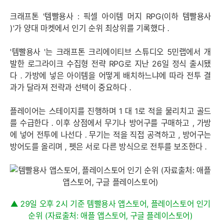
크래프톤
'
템빨용사
:
픽셀 아이템 머지
RPG(
이하 템빨용사
)'
가 양대 마켓에서 인기 순위 최상위를 기록했다
.
'
템빨용사
'
는 크래프톤 크리에이티브 스튜디오
5
민랩에서 개
발한 로그라이크 수집형 전략
RPG
로 지난
26
일 정식 출시됐
다
.
가방에 넣은 아이템을 어떻게 배치하느냐에 따라 전투 결
과가 달라져 전략과 선택이 중요하다
.
플레이어는 스테이지를 진행하며
1
대
1
로 적을 물리치고 골드
를 수급한다
.
이후 상점에서 무기나 방어구를 구매하고
,
가방
에 넣어 전투에 나선다
.
무기는 적을 직접 공격하고
,
방어구는
방어도를 올리며
,
펫은 서로 다른 방식으로 전투를 보조한다
.
▲ 29일 오후 2시 기준 템빨용사 앱스토어, 플레이스토어 인기
순위 (자료출처: 애플 앱스토어, 구글 플레이스토어)