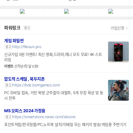
파워링크
가입신청
광고
게임 파일썬
http://filesun.pro
광고
신규가입 0원 이벤트! 최신 영화,드라마,애니 모두 무료! 4K 스트
리밍
이벤트
선착순!첫 달 0원!
압도적 스케일 , 북두지존
https://bdz.bomgames.com
광고
PC 모바일 접속, 거친 북방 군주들의 대혈투, 5개 무장 육성 및 동
시 전투
MS 오피스 2024 가정용
https://smartstore.naver.com/sbcore
광고
포인트적립/한국정품/PC,노트북 설치/이메일 또는 패키지 발송/게임용 주변기기