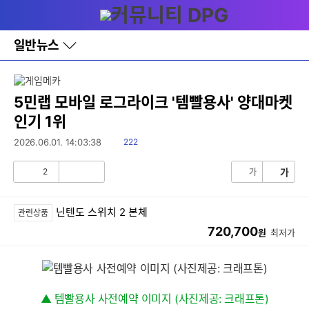
다
메뉴
나
와
홈
일반뉴스
바
로
가
기
레
5민랩 모바일 로그라이크 '템빨용사' 양대마켓
이
인기 1위
어
창
읽
2026.06.01. 14:03:38
222
토
음
글
2
가
가
공
비
감
공
감
닌텐도 스위치 2 본체
관련상품
720,700
원
최저가
▲ 템빨용사 사전예약 이미지 (사진제공: 크래프톤)