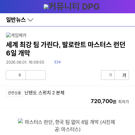
다
메뉴
나
와
홈
일반뉴스
바
로
가
기
레
세계 최강 팀 가린다, 발로란트 마스터스 런던
이
6일 개막
어
창
읽
2026.06.01. 16:09:55
324
토
음
글
8
가
가
공
비
감
공
감
닌텐도 스위치 2 본체
관련상품
720,700
원
최저가