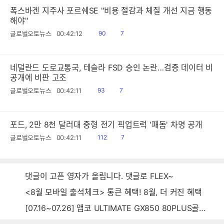
폭스바겐 지주사 포르쉐SE "비용 절감과 체질 개선 지금 행동
해야"
읽
공
글로벌오토뉴스
00:42:12
90
7
음
감
네덜란드 도로교통국, 테슬라 FSD 승인 논란…검증 데이터 비
공개에 비판 고조
읽
공
글로벌오토뉴스
00:42:11
93
7
음
감
포드, 2만 8천 달러대 중형 전기 픽업트럭 '패돔' 차명 공개
읽
공
글로벌오토뉴스
00:42:11
112
7
음
감
댓글이 고픈 영자가 올립니다. 댓글로 FLEX~
<8월 모바일 출석체크> 통큰 혜택! 8월, 더 커진 혜택
[07.16~07.26] 앱코 ULTIMATE GX850 80PLUS골드 풀모듈러 ATX3.0 블랙