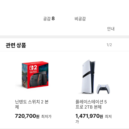
8
공감
비공감
안내
관련 상품
1
/
2
닌텐도 스위치 2 본
플레이스테이션 5
체
프로 2TB 본체
720,700
1,471,970
원
최저가
원
최저
가