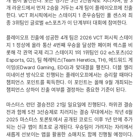
개 팀이 출전한다. 모든 경기는 3전 2선승제로 치러지며, 총 3
개 라운드에서 먼저 2승을 거두는 4개 팀이 플레이오프에 진출
한다. VCT 퍼시픽에서는 스테이지 1 준우승팀인 풀 센스와 최
종 3위팀인 글로벌 e스포츠가 이 단계부터 대회에 참여한다.
플레이오프 진출에 성공한 4개 팀은 2026 VCT 퍼시픽 스테이
지 1 정상에 올라 통산 4번째 우승을 달성한 페이퍼 렉스를 비
롯해 각 권역 국제 리그 스테이지 1의 1위팀인 G2 e스포츠(G2
Esports, G2), 팀 헤레틱스(Team Heretics, TH), 에드워드 게
이밍(EDward Gaming, EDG)과 맞대결을 펼친다. 더블 엘리
미네이션 방식으로 진행되는 플레이오프에서는 승리할 때마다
챔피언스 포인트를 획득한다. 이 포인트는 올해 9월 개최되는
챔피언스 상하이 진출 여부를 결정하는 중요한 기준이 된다.
마스터스 런던 결승전은 21일 일요일에 진행된다. 하위권 결승
전과 함께 5전 3선승제로 치러지는 결승 무대에서는 작년 6월
2025 마스터스 토론토에서 공개된 코로드 이후 1년 만에 추가
되는 신규 맵이 최초로 공개된다. 우승팀이 가려지는 자리에서
새롭게 선보이는 맵을 활용한 쇼매치도 함께 진행될 예정이다.