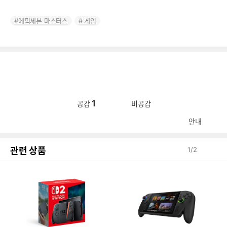
에픽세븐 마스터스
게임
1
공감
비공감
안내
관련 상품
1
/
2