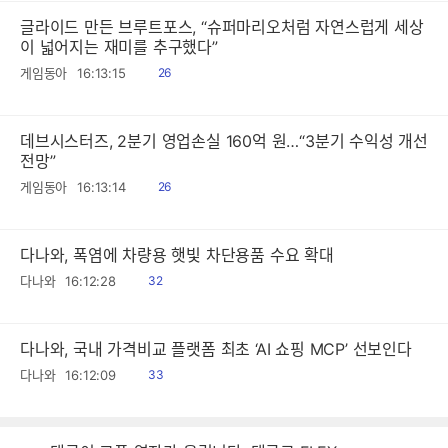
글라이드 만든 브루트포스, “슈퍼마리오처럼 자연스럽게 세상
이 넓어지는 재미를 추구했다”
읽
게임동아
16:13:15
26
음
데브시스터즈, 2분기 영업손실 160억 원…“3분기 수익성 개선
전망”
읽
게임동아
16:13:14
26
음
다나와, 폭염에 차량용 햇빛 차단용품 수요 확대
읽
다나와
16:12:28
32
음
다나와, 국내 가격비교 플랫폼 최초 ‘AI 쇼핑 MCP’ 선보인다
읽
다나와
16:12:09
33
음