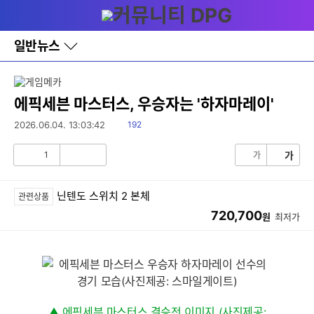
다
메뉴
나
와
홈
일반뉴스
바
로
가
기
레
에픽세븐 마스터스, 우승자는 '하자마레이'
이
어
읽
2026.06.04. 13:03:42
192
창
음
토
1
가
가
글
공
비
감
공
감
닌텐도 스위치 2 본체
관련상품
720,700
원
최저가
▲ 에픽세븐 마스터스 결승전 이미지 (사진제공: