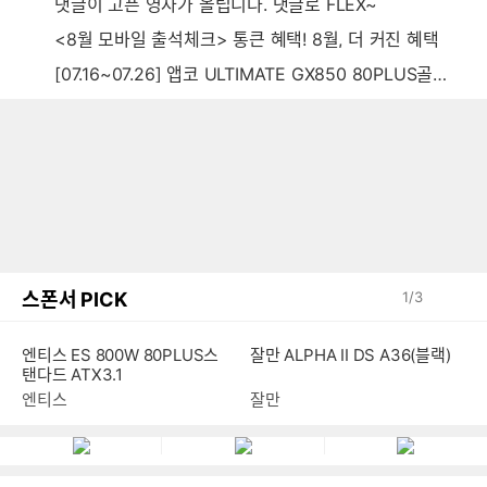
댓글이 고픈 영자가 올립니다. 댓글로 FLEX~
<8월 모바일 출석체크> 통큰 혜택! 8월, 더 커진 혜택
[07.16~07.26] 앱코 ULTIMATE GX850 80PLUS골드 풀모듈러 ATX3.0 블랙
스폰서 PICK
1
/
3
엔티스 ES 800W 80PLUS스
잘만 ALPHA II DS A36(블랙)
탠다드 ATX3.1
엔티스
잘만