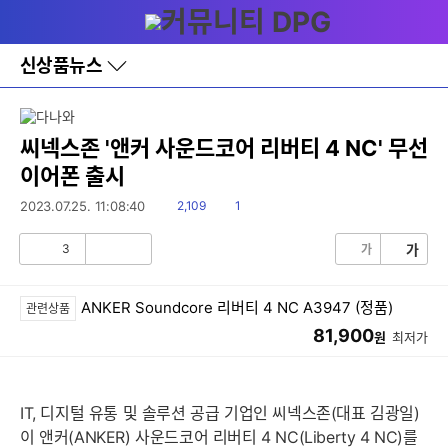
다
메뉴
나
와
홈
신상품뉴스
바
로
가
기
레
씨넥스존 '앤커 사운드코어 리버티 4 NC' 무선
이
이어폰 출시
어
창
읽
댓
2023.07.25. 11:08:40
2,109
1
토
음
글
글
3
가
가
공
비
감
공
감
ANKER Soundcore 리버티 4 NC A3947 (정품)
관련상품
81,900
원
최저가
IT, 디지털 유통 및 솔루션 공급 기업인 씨넥스존(대표 김광일)
이 앤커(ANKER) 사운드코어 리버티 4 NC(Liberty 4 NC)를