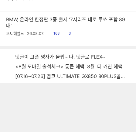
음
감
글
BMW, 온라인 한정판 3종 출시 '7시리즈 네로 루쏘 포함 89
대'
읽
공
오토헤럴드
26.08.07.
163
3
음
감
댓글이 고픈 영자가 올립니다. 댓글로 FLEX~
<8월 모바일 출석체크> 통큰 혜택! 8월, 더 커진 혜택
[07.16~07.26] 앱코 ULTIMATE GX850 80PLUS골드 풀모듈러 ATX3.0 블랙