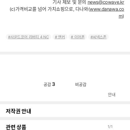
기사 제보 및 문의
news@cowave.kr
(c)가격비교를 넘어 가치쇼핑으로, 다나와(
www.danawa.co
m
)
사운드코어 리버티 4 NC
앤커
이어폰
씨넥스존
3
공감
비공감
안내
저작권 안내
관련 상품
1
/
1