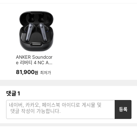
ANKER Soundcor
e 리버티 4 NC A3
947 (정품)
81,900
원
최저가
댓글
1
등록