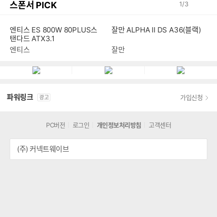
스폰서 PICK
1
/
3
엔티스 ES 800W 80PLUS스
잘만 ALPHA II DS A36(블랙)
탠다드 ATX3.1
엔티스
잘만
파워링크
가입신청
광고
PC버전
로그인
개인정보처리방침
고객센터
(주) 커넥트웨이브