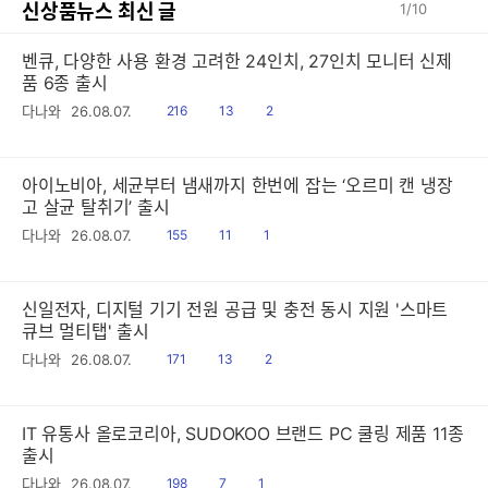
신상품뉴스 최신 글
1
/
10
벤큐, 다양한 사용 환경 고려한 24인치, 27인치 모니터 신제
품 6종 출시
읽
공
댓
다나와
26.08.07.
216
13
2
음
감
글
아이노비아, 세균부터 냄새까지 한번에 잡는 ‘오르미 캔 냉장
고 살균 탈취기’ 출시
읽
공
댓
다나와
26.08.07.
155
11
1
음
감
글
신일전자, 디지털 기기 전원 공급 및 충전 동시 지원 '스마트
큐브 멀티탭' 출시
읽
공
댓
다나와
26.08.07.
171
13
2
음
감
글
IT 유통사 올로코리아, SUDOKOO 브랜드 PC 쿨링 제품 11종
출시
읽
공
댓
다나와
26.08.07.
198
7
1