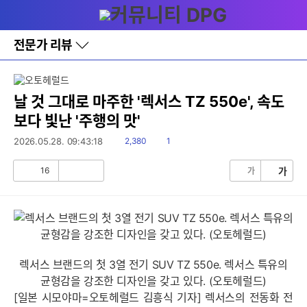
다
메뉴
나
와
홈
전문가 리뷰
바
로
가
기
레
날 것 그대로 마주한 '렉서스 TZ 550e', 속도
이
보다 빛난 '주행의 맛'
어
창
읽
댓
2026.05.28. 09:43:18
2,380
1
토
음
글
글
16
가
가
공
비
감
공
감
렉서스 브랜드의 첫 3열 전기 SUV TZ 550e. 렉서스 특유의
균형감을 강조한 디자인을 갖고 있다. (오토헤럴드)
[일본 시모야마=오토헤럴드 김흥식 기자] 렉서스의 전동화 전