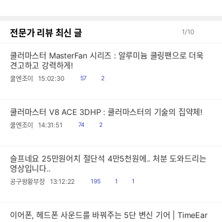
글
전문가 리뷰 최신 글
1
/
10
쿨러마스터 MasterFan 시리즈 : 알루미늄 쿨링팬으로 더욱
견고하고 강력하게!
읽
공
쿨엔조이
15:02:30
57
2
음
감
쿨러마스터 V8 ACE 3DHP : 쿨러마스터의 기술의 집약체!
읽
공
쿨엔조이
14:31:51
74
2
음
감
슬프네요 25만원어치 절단석 4만5천원에.. 처분 도와드리는
영상입니다..
읽
공
댓
공구왕황부장
13:12:22
195
1
1
음
감
글
이어폰, 헤드폰 사운드를 바꿔주는 5단 변신 기어 | TimeEar