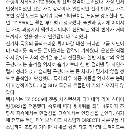
주행이 시작되자 TZ 550e의 진짜 성격이 드러났다. 가장 먼저
인상적이었던 것은 가속 감각이다. 일반적인 전기 SUV는 가속
초반 강한 토크를 앞세워 몸을 밀어붙이는 느낌을 강조한다. 반
면 TZ 550e는 훨씬 부드럽고 정교했다. 출발과 동시에 이어지
는 가속 과정에서 엑셀러레이터에 전달되는 압력 변화가 거의
느껴지지 않을 정도로 연결감이 매끄러웠다.
전기차 특유의 급작스러운 튀어나감 대신, 커다란 고급 세단이
미끄러지듯 속도를 끌어올리는 감각에 가까웠다. 운전을 직접
하지 않아도 차의 성격은 충분히 전달됐다. 일반 시험로의 요철
구간에서는 충격을 억지로 숨기기보다 한 번 걸러낸 뒤 자연스
럽게 정리해냈고 슬라럼 구간에서는 큰 차체가 믿기지 않을 정
도로 움직임이 단정했다. 특히 좌우 하중 이동을 억제하는 능력
이 인상적이었다. 3열 SUV 특유의 흔들림이 거의 느껴지지 않
았다.
렉서스는 TZ 550e에 전용 서스펜션과 다이내믹 리어 스티어
링(DRS)을 적용했다. 속도에 따라 뒷바퀴를 최대 4도까지 조
향해 저속에서는 민첩성을 고속에서는 안정성을 높인다. 여기
에 전후륜 독립 제어 브레이크 시스템과 DIRECT4 사륜구동 시
스템까지 조합해 거대한 차체를 훨씬 작고 가볍게 느껴지도록