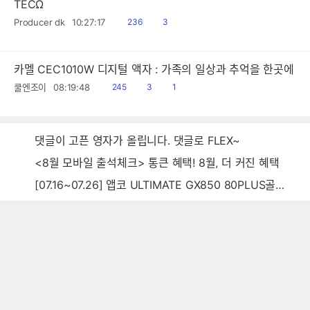
TECΩ
읽
공
Producer dk
10:27:17
236
3
음
감
카멜 CEC1010W 디지털 액자 : 가족의 일상과 추억을 한곳에
읽
공
댓
쿨엔조이
08:19:48
245
3
1
음
감
글
댓글이 고픈 영자가 올립니다. 댓글로 FLEX~
<8월 모바일 출석체크> 통큰 혜택! 8월, 더 커진 혜택
[07.16~07.26] 앱코 ULTIMATE GX850 80PLUS골드 풀모듈러 ATX3.0 블랙