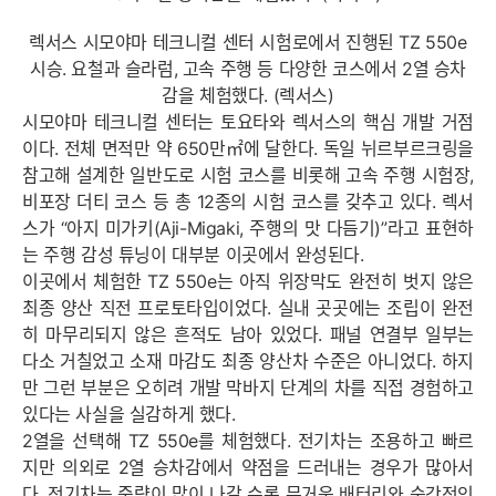
렉서스 시모야마 테크니컬 센터 시험로에서 진행된 TZ 550e
시승. 요철과 슬라럼, 고속 주행 등 다양한 코스에서 2열 승차
감을 체험했다. (렉서스)
시모야마 테크니컬 센터는 토요타와 렉서스의 핵심 개발 거점
이다. 전체 면적만 약 650만㎡에 달한다. 독일 뉘르부르크링을
참고해 설계한 일반도로 시험 코스를 비롯해 고속 주행 시험장,
비포장 더티 코스 등 총 12종의 시험 코스를 갖추고 있다. 렉서
스가 “아지 미가키(Aji-Migaki, 주행의 맛 다듬기)”라고 표현하
는 주행 감성 튜닝이 대부분 이곳에서 완성된다.
이곳에서 체험한 TZ 550e는 아직 위장막도 완전히 벗지 않은
최종 양산 직전 프로토타입이었다. 실내 곳곳에는 조립이 완전
히 마무리되지 않은 흔적도 남아 있었다. 패널 연결부 일부는
다소 거칠었고 소재 마감도 최종 양산차 수준은 아니었다. 하지
만 그런 부분은 오히려 개발 막바지 단계의 차를 직접 경험하고
있다는 사실을 실감하게 했다.
2열을 선택해 TZ 550e를 체험했다. 전기차는 조용하고 빠르
지만 의외로 2열 승차감에서 약점을 드러내는 경우가 많아서
다. 전기차는 중량이 많이 나갈 수록 무거운 배터리와 순간적인