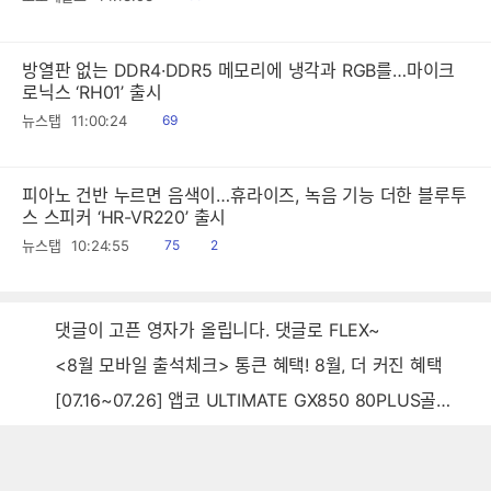
음
방열판 없는 DDR4·DDR5 메모리에 냉각과 RGB를…마이크
로닉스 ‘RH01’ 출시
읽
뉴스탭
11:00:24
69
음
피아노 건반 누르면 음색이…휴라이즈, 녹음 기능 더한 블루투
스 스피커 ‘HR-VR220’ 출시
읽
공
뉴스탭
10:24:55
75
2
음
감
댓글이 고픈 영자가 올립니다. 댓글로 FLEX~
<8월 모바일 출석체크> 통큰 혜택! 8월, 더 커진 혜택
[07.16~07.26] 앱코 ULTIMATE GX850 80PLUS골드 풀모듈러 ATX3.0 블랙