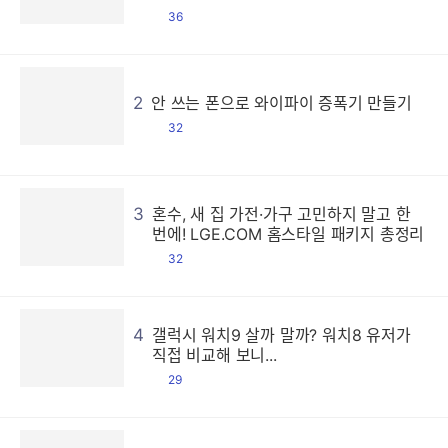
댓
36
글
2
안 쓰는 폰으로 와이파이 증폭기 만들기
댓
32
글
3
혼수, 새 집 가전·가구 고민하지 말고 한
번에! LGE.COM 홈스타일 패키지 총정리
댓
32
글
4
갤럭시 워치9 살까 말까? 워치8 유저가
직접 비교해 보니...
댓
29
글