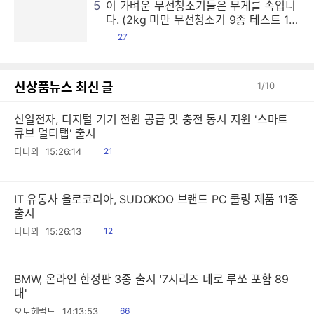
5
이 가벼운 무선청소기들은 무게를 속입니
다. (2kg 미만 무선청소기 9종 테스트 1
편)
댓
27
글
신상품뉴스 최신 글
1
/
10
신일전자, 디지털 기기 전원 공급 및 충전 동시 지원 '스마트
큐브 멀티탭' 출시
읽
다나와
15:26:14
21
음
IT 유통사 올로코리아, SUDOKOO 브랜드 PC 쿨링 제품 11종
출시
읽
다나와
15:26:13
12
음
BMW, 온라인 한정판 3종 출시 '7시리즈 네로 루쏘 포함 89
대'
읽
오토헤럴드
14:13:53
66