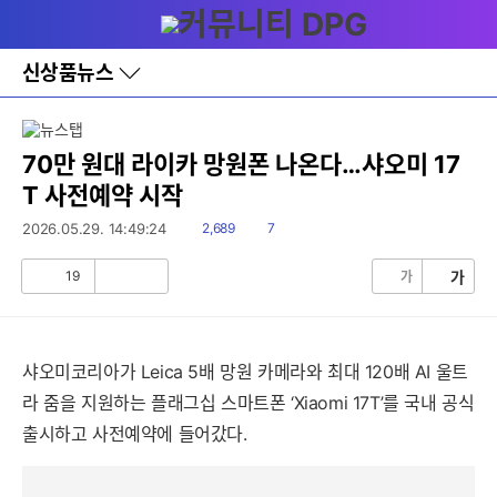
다
메뉴
나
와
홈
신상품뉴스
바
로
가
기
레
70만 원대 라이카 망원폰 나온다…샤오미 17
이
T 사전예약 시작
어
창
읽
댓
2026.05.29. 14:49:24
2,689
7
토
음
글
글
19
가
가
공
비
감
공
감
샤오미코리아가 Leica 5배 망원 카메라와 최대 120배 AI 울트
라 줌을 지원하는 플래그십 스마트폰 ‘Xiaomi 17T’를 국내 공식
출시하고 사전예약에 들어갔다.