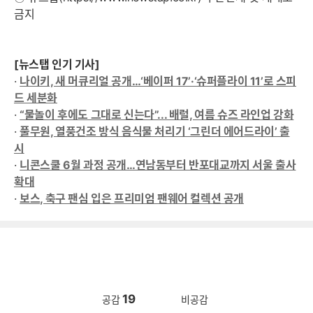
금지
[뉴스탭 인기 기사]
·
나이키, 새 머큐리얼 공개…‘베이퍼 17’·‘슈퍼플라이 11’로 스피
드 세분화
·
“물놀이 후에도 그대로 신는다”... 배럴, 여름 슈즈 라인업 강화
·
풀무원, 열풍건조 방식 음식물 처리기 ‘그린더 에어드라이’ 출
시
·
니콘스쿨 6월 과정 공개…연남동부터 반포대교까지 서울 출사
확대
·
보스, 축구 팬심 입은 프리미엄 팬웨어 컬렉션 공개
19
공감
비공감