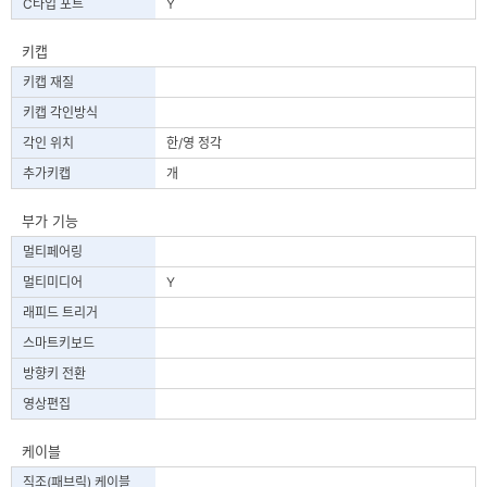
C타입 포트
Y
키캡
키캡 재질
키캡 각인방식
각인 위치
한/영 정각
추가키캡
개
부가 기능
멀티페어링
멀티미디어
Y
래피드 트리거
스마트키보드
방향키 전환
영상편집
케이블
직조(패브릭) 케이블