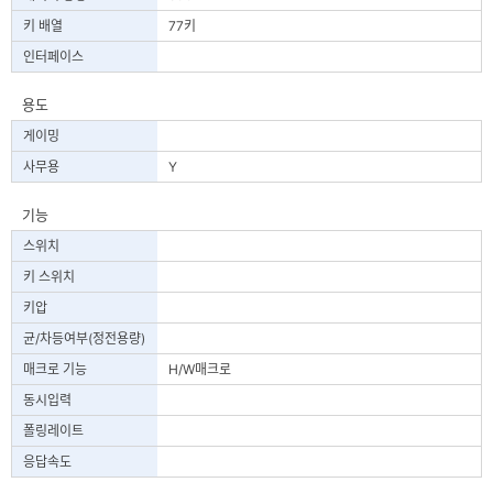
키 배열
77키
인터페이스
용도
게이밍
사무용
Y
기능
스위치
키 스위치
키압
균/차등여부(정전용량)
매크로 기능
H/W매크로
동시입력
폴링레이트
응답속도