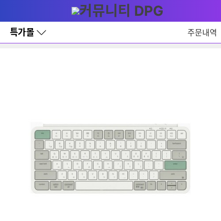
다
메뉴
나
와
홈
특가몰
주문내역
바
로
가
기
레
이
어
창
토
글
[리뷰 상품]Keychron B1 PRO 유무선 (레트