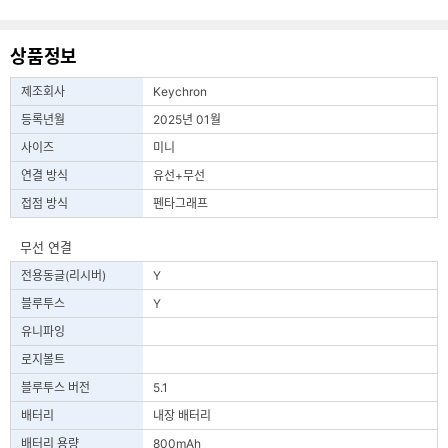
상품정보
제조회사
Keychron
등록년월
2025년 01월
사이즈
미니
연결 방식
유선+무선
접점 방식
펜타그래프
무선 연결
전용동글(리시버)
Y
블루투스
Y
유니파잉
로지볼트
블루투스 버전
5.1
배터리
내장 배터리
배터리 용량
800mAh