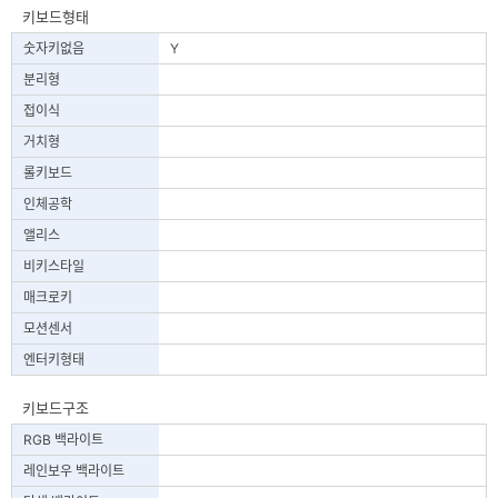
키보드형태
숫자키없음
Y
분리형
접이식
거치형
롤키보드
인체공학
앨리스
비키스타일
매크로키
모션센서
엔터키형태
키보드구조
RGB 백라이트
레인보우 백라이트