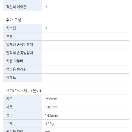
착탈식 케이블
Y
추가 구성
키스킨
Y
루프
일체형 손목받침대
탈착식 손목받침대
키캡 리무버
청소용 브러쉬
장패드
크기(가로x세로x높이)
가로
296mm
세로
130mm
높이
14.5mm
무게
425g
케이블 길이
cm