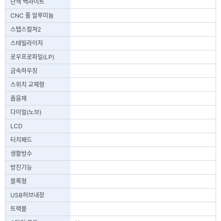
단색 백라이트
CNC 풀 알루미늄
스텝스컬쳐2
스테빌라이저
로우프로파일(LP)
금속하우징
스위치 교체형
흡음재
다이얼(노브)
LCD
터치패드
생활방수
방진기능
블록형
USB허브내장
트랙볼