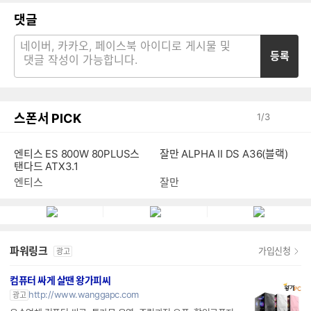
댓글
등록
스폰서 PICK
1
/
3
엔티스 ES 800W 80PLUS스
잘만 ALPHA II DS A36(블랙)
탠다드 ATX3.1
엔티스
잘만
파워링크
가입신청
광고
컴퓨터 싸게 살땐 왕가피씨
http://www.wanggapc.com
광고