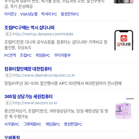
우수업체 컴퓨터 싼곳, 특가몰 운영, 조립과정 오픈, 할인쿠폰지
급, 후기 문상제공
아이온2
VGA성능별
럭셔리 PC
발로란트PC
조립PC구매는 역시 샵다나와
http://mshop.danawa.com/mobile
광고
조립PC전문 다나와 공식쇼핑몰. 컴퓨터는 샵다나와! 가격비교 정
품인증, 무상A/S
PC견적
조립PC
게임용PC
무이자할부
컴퓨터할인매장 대한컴퓨터
http://www.daehancomputer.co.kr
광고
창립41주년 30~50% 할인행사중 AIPC 50만에서 900만원까지 전시판매
365일 상담가능 세원컴퓨터
http://www.swcom.co.kr
광고
용산전자상가, 조립PC싼곳, 365일상담가능, 당일 매장상담 및 방
문 퀵 수령가능
사무용PC
그래픽용PC
게임용PC
영상편집PC
오버홀릭