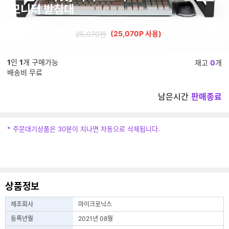
모니터 받침대
88
3,000
%
(25,070P 사용)
25,070원
1
인
1
개 구매가능
재고
0
개
배송비 무료
남은시간
판매종료
* 주문대기상품은 30분이 지나면 자동으로 삭제됩니다.
상품정보
제조회사
마이크로닉스
등록년월
2021년 08월