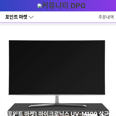
다
메뉴
나
와
홈
포인트 마켓
주문내역
바
로
가
기
레
이
어
창
토
글
[포인트 마켓] 마이크로닉스 UV-M100 살균