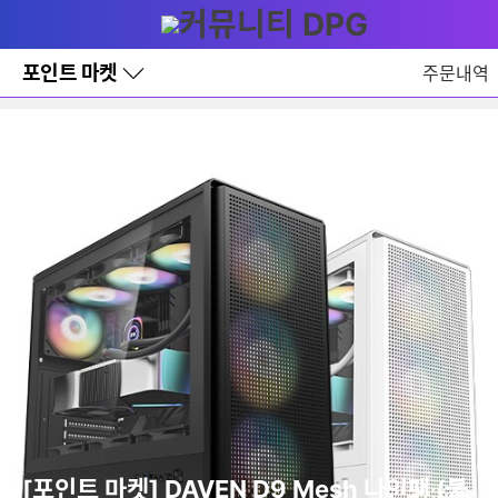
다
메뉴
나
와
홈
포인트 마켓
주문내역
바
로
가
기
레
이
어
창
토
글
[포인트 마켓] DAVEN D9 Mesh 나인팬 (블