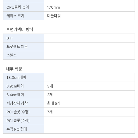
CPU쿨러 높이
170mm
케이스 크기
미들타워
후면커넥터 방식
BTF
프로젝트 제로
스텔스
내부 확장
13.3cm베이
8.9cm베이
3개
6.4cm베이
2개
저장장치 장착
최대 5개
PCI 슬롯(수평)
7개
PCI 슬롯(수직)
수직 PCI형태