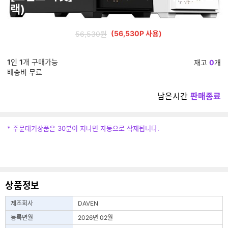
랙)
95
3,000
%
(56,530P 사용)
56,530원
1
인
1
개 구매가능
재고
0
개
배송비 무료
남은시간
판매종료
* 주문대기상품은 30분이 지나면 자동으로 삭제됩니다.
상품정보
제조회사
DAVEN
등록년월
2026년 02월