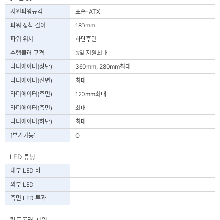
지원파워규격
표준-ATX
파워 장착 길이
180mm
파워 위치
하단후면
수랭쿨러 규격
3열 지원최대
라디에이터(상단)
360mm, 280mm최대
라디에이터(전면)
최대
라디에이터(후면)
120mm최대
라디에이터(측면)
최대
라디에이터(하단)
최대
[부가기능]
O
LED 튜닝
내부 LED 바
외부 LED
측면 LED 투과
컨트롤러 지원