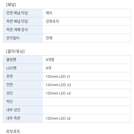
[패널]
전면 패널 타입
메쉬
측면 패널 타입
강화유리
측면 개폐 방식
먼지필터
전체
[쿨러/튜닝]
쿨링팬
9개총
LED팬
9개
후면
120mm LED x1
전면
140mm LED x3
상단
120mm LED x3
하단
내부 상단
내부 측면
120mm LED x2
외부포트