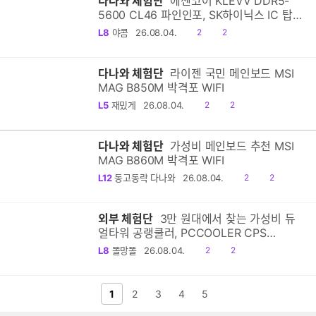
다나와 체험단
에센코어 KLEVV DDR5-
5600 CL46 파인인포, SK하이닉스 IC 탑
재한 DDR5램
공
댓
L8
야콤
26.08.04.
2
2
감
글
다나와 체험단
라이젠 국민 메인보드 MSI
MAG B850M 박격포 WIFI
공
댓
L5
재밌게
26.08.04.
2
2
감
글
다나와 체험단
가성비 메인보드 추천 MSI
MAG B860M 박격포 WIFI
공
댓
L12
동고동락 다나와
26.08.04.
2
2
감
글
외부 체험단
3만 원대에서 찾는 가성비 듀
얼타워 공랭쿨러, PCCOOLER CPS
RT620 PRO 카본스틸
공
댓
L8
똘망똘
26.08.04.
2
2
감
글
전 페이지
1
2
다음 페이지
3
4
5