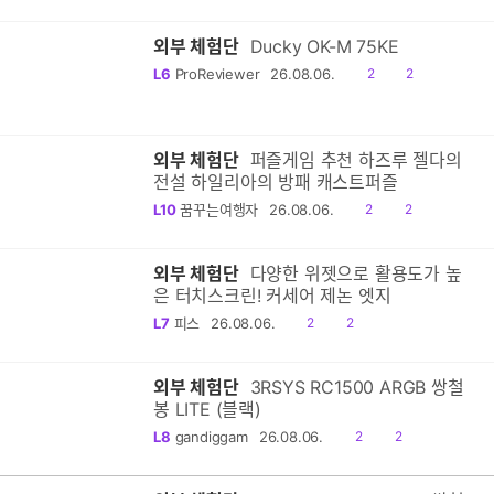
감
글
외부 체험단
Ducky OK-M 75KE
공
댓
L6
ProReviewer
26.08.06.
2
2
감
글
외부 체험단
퍼즐게임 추천 하즈루 젤다의
전설 하일리아의 방패 캐스트퍼즐
공
댓
L10
꿈꾸는여행자
26.08.06.
2
2
감
글
외부 체험단
다양한 위젯으로 활용도가 높
은 터치스크린! 커세어 제논 엣지
공
댓
L7
피스
26.08.06.
2
2
감
글
외부 체험단
3RSYS RC1500 ARGB 쌍철
봉 LITE (블랙)
공
댓
L8
gandiggam
26.08.06.
2
2
감
글