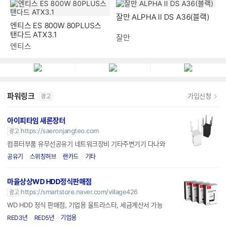
잘만 ALPHA II DS A36(블랙)
엔티스 ES 800W 80PLUS스
탠다드 ATX3.1
잘만
엔티스
파워링크
가입신청
광고
아이피타임 새론장터
https://saeronjangteo.com
광고
컴퓨터부품 유무선공유기 네트워크장비 기타주변기기 다나와
공유기
스위칭허브
랜카드
기타
마을상상WD HDD정식판매점
https://smartstore.naver.com/village426
광고
WD HDD 정식 판매점, 기업용 울트라스타, 세금계산서 가능
RED3년
RED5년
기업용