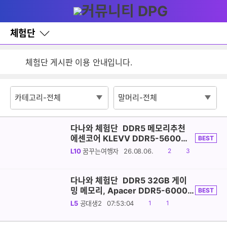
다
글쓰기
메뉴
나
와
홈
체험단
검색
잦은 오류, PC속도 잡자! PC안정화 위해 이건 꼭!
바
로
체험단 게시판 이용 안내입니다.
가
기
▶▶필독◀◀ 체험단 리뷰글 등록 안내
레
이
어
창
토
글
다나와 체험단
DDR5 메모리추천
에센코어 KLEVV DDR5-5600
BEST
CL46 16GB 파인인포 호환성, 안정
공
댓
L10
꿈꾸는여행자
26.08.06.
2
3
성 좋네요
감
글
다나와 체험단
DDR5 32GB 게이
밍 메모리, Apacer DDR5-6000
BEST
CL38 NOX 16GBx2 패키지 리뷰
공
댓
L5
공대생2
07:53:04
1
1
감
글