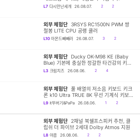
공
댓
L7
다시만난세개
26.08.07.
2
2
감
글
외부 체험단
3RSYS RC1500N PWM 쌍
철봉 LITE CPU 공랭 쿨러
공
댓
L10
아몬드빼빼러
26.08.07.
3
2
감
글
외부 체험단
Ducky OK-M98 KE (Baby
Blue) 기본에 충실한 정갈한 타건감의 키보
드
공
댓
L3
크림치즈
26.08.06.
2
4
감
글
외부 체험단
풀 배열의 저소음 키보드 키크
론 k10 Ultra TRUE 8K 무선 기계식 키보드
리뷰
공
댓
L9
it뚜버기&PaPa
26.08.06.
1
2
감
글
외부 체험단
2채널 북쉘프스피커 추천, 클
립쉬 더 파이브 2세대 Dolby Atmos 지원
공
댓
L8
야콤
26.08.06.
2
2