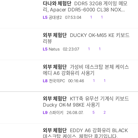
다나와 체험단
DDR5 32GB 게이밍 메모
리, Apacer DDR5-6000 CL38 NOX
16GBx2 패키지 리뷰
공
댓
L5
공대생2
07:53:04
1
1
감
글
외부 체험단
DUCKY OK-M65 KE 키보드
리뷰
공
댓
L5
Natus
02:23:07
1
1
감
글
외부 체험단
가성비 데스크탑 본체 케이스
에디 A6 강화유리 사용기
공
댓
L8
천국의PC
00:16:46
1
1
감
글
외부 체험단
KTT축 유무선 기계식 키보드
Ducky OK-M 98KE 사용기
공
댓
L9
스파이키
26.08.07.
5
2
감
글
외부 체험단
EDDY A6 강화유리 BLACK
데스크탑 케이스, 체험단 후기입니다.