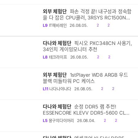
외부 체험단
파손 걱정 끝! 내구성과 정숙함
을 다 잡은 CPU쿨러, 3RSYS RC1500N
PWM 쌍철봉 LITE (화이트) 리뷰.
공
댓
L9
IT헤비레인
26.08.05.
2
2
감
글
다나와 체험단
픽시오 PXC348CN 사용기,
34인치 게이밍모니터 추천
공
댓
L8
테크라이프
26.08.05.
2
2
감
글
외부 체험단
1stPlayer WD8 ARGB 우드
블랙 미들타워 PC 케이스
공
댓
L11
나다나야나다
26.08.05.
2
2
감
글
다나와 체험단
순정 DDR5 램 추천!
ESSENCORE KLEVV DDR5-5600 CL46
파인인포: SK하이닉스 칩셋과 PMIC로 완성
공
댓
L5
뭉구의다이어리
26.08.04.
2
2
한 완벽한 안정성
감
글