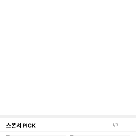
스폰서 PICK
1
/
3