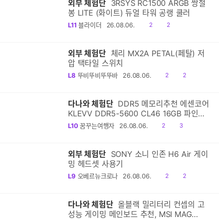
외부 체험단
3RSYS RC1500 ARGB 쌍철
봉 LITE (화이트) 듀얼 타워 공랭 쿨러
공
댓
L11
블라이더
26.08.06.
2
2
감
글
외부 체험단
체리 MX2A PETAL(페탈) 저
압 택타일 스위치
공
댓
L8
뚜비뚜비뚜뚜바
26.08.06.
2
2
감
글
다나와 체험단
DDR5 메모리추천 에센코어
KLEVV DDR5-5600 CL46 16GB 파인인
포 호환성, 안정성 좋네요
공
댓
L10
꿈꾸는여행자
26.08.06.
2
3
감
글
외부 체험단
SONY 소니 인존 H6 Air 게이
밍 헤드셋 사용기
공
댓
L9
오베르뉴크로나
26.08.06.
2
2
감
글
다나와 체험단
올블랙 밀리터리 컨셉의 고
성능 게이밍 메인보드 추천, MSI MAG