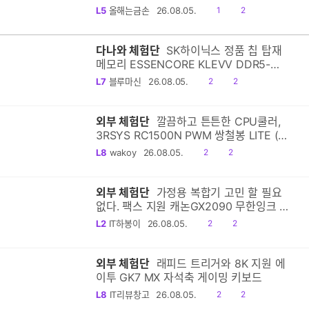
Z890 토마호크 WiFi
공
댓
L5
올해는금손
26.08.05.
1
2
감
글
다나와 체험단
SK하이닉스 정품 칩 탑재
메모리 ESSENCORE KLEVV DDR5-
5600 CL46 파인인포 16G 사용후기
공
댓
L7
블루마신
26.08.05.
2
2
감
글
외부 체험단
깔끔하고 튼튼한 CPU쿨러,
3RSYS RC1500N PWM 쌍철봉 LITE (화
이트)
공
댓
L8
wakoy
26.08.05.
2
2
감
글
외부 체험단
가정용 복합기 고민 할 필요
없다. 팩스 지원 캐논GX2090 무한잉크 추
천
공
댓
L2
IT하봉이
26.08.05.
2
2
감
글
외부 체험단
래피드 트리거와 8K 지원 에
이투 GK7 MX 자석축 게이밍 키보드
공
댓
L8
IT리뷰창고
26.08.05.
2
2
감
글