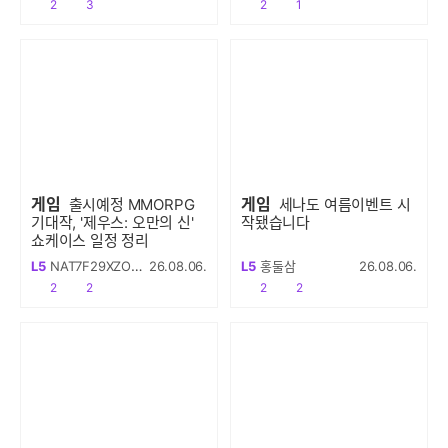
공감
댓글수
공감
댓글수
2
3
2
1
게임
게임
출시예정 MMORPG
세나도 여름이벤트 시
기대작, '제우스: 오만의 신'
작됐습니다
쇼케이스 일정 정리
L5
NAT7F29XZOPCVM
26.08.06.
L5
홍둘삼
26.08.06.
공감
댓글수
공감
댓글수
2
2
2
2