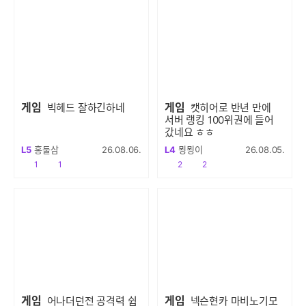
게임
게임
빅헤드 잘하긴하네
캣히어로 반년 만에
서버 랭킹 100위권에 들어
갔네요 ㅎㅎ
L5
홍둘삼
26.08.06.
L4
묑묑이
26.08.05.
공감
댓글수
공감
댓글수
1
1
2
2
게임
게임
어나더던전 공격력 쉽
넥슨현카 마비노기모