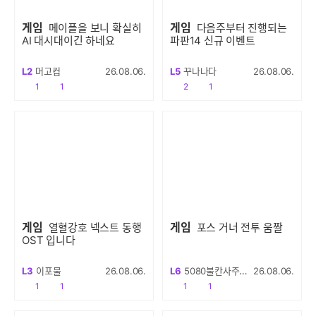
게임
게임
메이플을 보니 확실히
다음주부터 진행되는
AI 대시대이긴 하네요
파판14 신규 이벤트
L2
머고컵
26.08.06.
L5
꾸나나다
26.08.06.
공감
댓글수
공감
댓글수
1
1
2
1
게임
게임
열혈강호 넥스트 동행
포스 거너 전투 움짤
OST 입니다
L3
이포물
26.08.06.
L6
5080불칸사주새요
26.08.06.
공감
댓글수
공감
댓글수
1
1
1
1