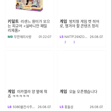
키덜트
게임
리센느 원이가 모으
방치형 게임 캣 히어
는 피규어 <실바니안 패밀
로, 챙겨야 할 콘텐츠 정리
리제품>
M9
무한제리사랑
01:22:07
L5
NAT7F29XZOPCVM
26.08.07.
공감
댓글수
2
2
게임
게임
미카엘라 양 옆에 뭐
오늘 오픈했습니다
죠 ㅋㅋㅋㅋㅋ
L6
5080불칸사주새요
26.08.07.
L5
홍둘삼
26.08.07.