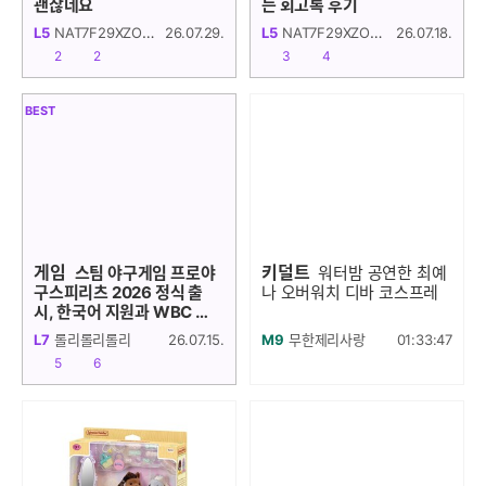
괜찮네요
는 회고록 후기
L5
NAT7F29XZOPCVM
26.07.29.
L5
NAT7F29XZOPCVM
26.07.18.
공감
댓글수
공감
댓글수
2
2
3
4
BEST
게임
키덜트
스팀 야구게임 프로야
워터밤 공연한 최예
구스피리츠 2026 정식 출
나 오버워치 디바 코스프레
시, 한국어 지원과 WBC 모
드 주목
L7
롤리롤리롤리
26.07.15.
M9
무한제리사랑
01:33:47
공감
댓글수
5
6