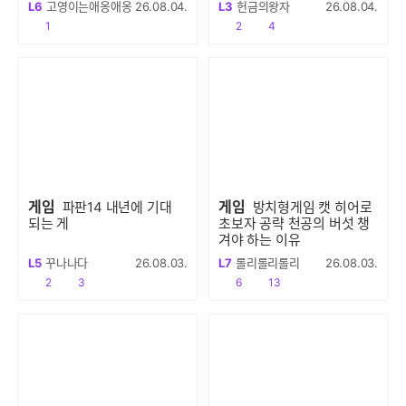
L6
고영이는애옹애옹
26.08.04.
L3
헌금의왕자
26.08.04.
공감
공감
댓글수
1
2
4
게임
게임
파판14 내년에 기대
방치형게임 캣 히어로
되는 게
초보자 공략 천공의 버섯 챙
겨야 하는 이유
L5
꾸나나다
26.08.03.
L7
롤리롤리롤리
26.08.03.
공감
댓글수
공감
댓글수
2
3
6
13