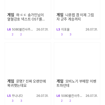
게임
게임
햐 ㄷㄷ 송가인님이
나혼렙 겜 이제 그림
열혈강호 넥스트 OST를...
자 군주 계승까지
L6
5080불칸사주새요
26.07.31.
L3
이포물
26.07.31.
공감
댓글수
공감
댓글수
2
2
3
3
게임
게임
문명7 진짜 오랜만에
모비노기 부메랑 이벤
복귀햇는데요
트하던데
L5
꾸나나다
26.07.31.
L6
5080불칸사주새요
26.07.31.
공감
댓글수
공감
댓글수
3
3
2
2