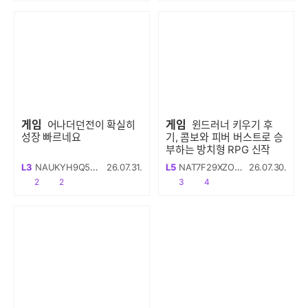
게임
게임
어나더던전이 확실히
윈드러너 키우기 후
성장 빠르네요
기, 콤보와 피버 버스트로 승
부하는 방치형 RPG 신작
L3
NAUKYH9Q517CHN
26.07.31.
L5
NAT7F29XZOPCVM
26.07.30.
공감
댓글수
공감
댓글수
2
2
3
4