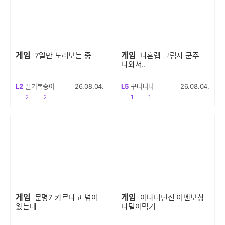
게임
게임
7일만 노려보는 중
나혼렙 그림자 군주
나와서..
L2
딸기복숭아
26.08.04.
L5
꾸나나다
26.08.04.
공감
댓글수
공감
댓글수
2
2
1
1
게임
게임
문명7 카르타고 넘어
어나더던전 이벤보상
왔는데
다털어먹기