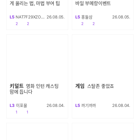
게 올리는 법, 마법 부여 팁
바일 부메랑이벤트
L5
NAT7F29XZOPCVM
26.08.05.
L5
홍둘삼
26.08.05.
공감
댓글수
공감
댓글수
2
2
2
2
키덜트
게임
영화 인턴 캐스팅
스탈존 좋았죠
맘에 듭니다
L3
이포물
26.08.04.
L5
까기까까
26.08.04.
공감
댓글수
1
1