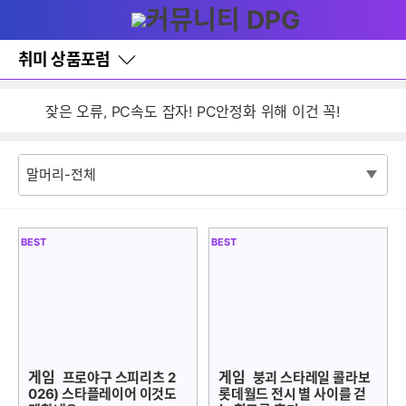
다
글쓰기
메뉴
나
와
홈
취미 상품포럼
검색
바
잦은 오류, PC속도 잡자! PC안정화 위해 이건 꼭!
로
가
취미 상품포럼 이용안내
기
레
이
어
창
토
글
BEST
BEST
게임
게임
프로야구 스피리츠 2
붕괴 스타레일 콜라보
026) 스타플레이어 이것도
롯데월드 전시 별 사이를 걷