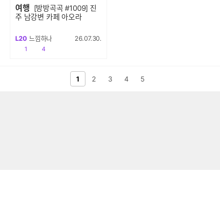
여행
[방방곡곡 #1009] 진
주 남강변 카페 아오라
L20
느낌하나
26.07.30.
공감
댓글수
1
4
전 페이지
1
2
다음 페이지
3
4
5