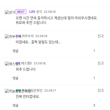
L20
성식
BEST
23.06.16.
오랜 시간 연속 출석하시고 계셨는데 많이 아쉬우시겠네요.
위로와 추천 드립니다.
신고
L14
까부수자
23.06.18.
아깝네요.. 출첵 알림도 있는데...
댓글
1
공
비
감
공
감
신고
L11
에스엠5
23.06.18.
위추 드립니다
댓글
1
공
비
감
공
감
신고
M6
하늘을담은와인
23.06.17.
진짜 안타깝네요.
댓글
3
공
비