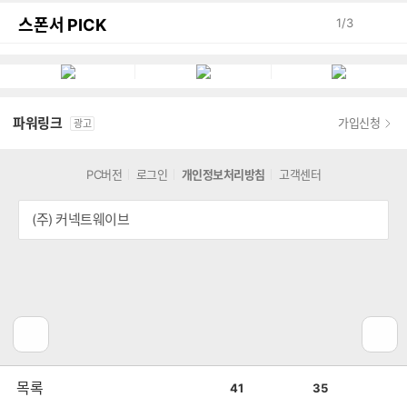
스폰서 PICK
1
/
3
파워링크
가입신청
광고
PC버전
로그인
개인정보처리방침
고객센터
(주) 커넥트웨이브
공
비
목록
41
35
감
공