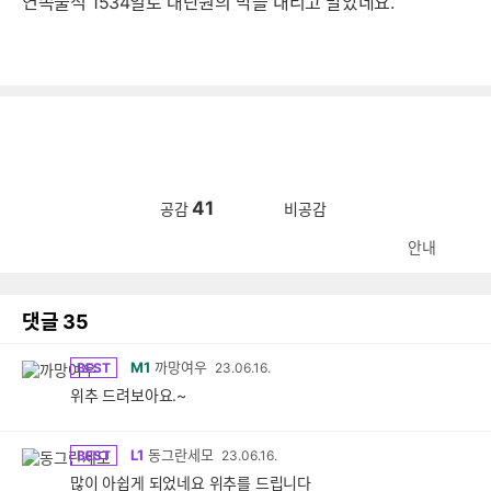
연속출석 1534일로 대단원의 막을 내리고 말았네요.
41
공감
비공감
안내
댓글
35
M1
까망여우
BEST
23.06.16.
위추 드려보아요.~
L1
동그란세모
BEST
23.06.16.
많이 아쉽게 되었네요 위추를 드립니다