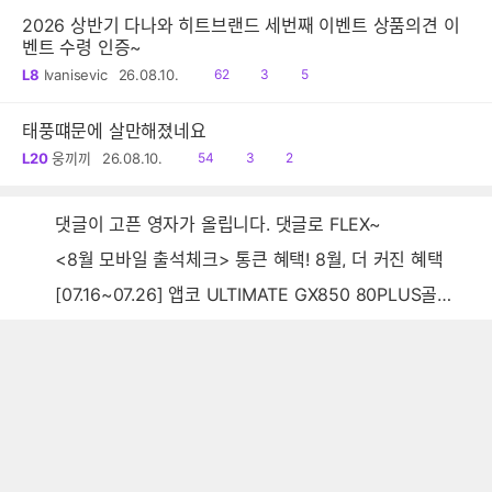
2026 상반기 다나와 히트브랜드 세번째 이벤트 상품의견 이
벤트 수령 인증~
읽
공
댓
L8
Ivanisevic
26.08.10.
62
3
5
음
감
글
태풍떄문에 살만해졌네요
읽
공
댓
L20
웅끼끼
26.08.10.
54
3
2
음
감
글
댓글이 고픈 영자가 올립니다. 댓글로 FLEX~
<8월 모바일 출석체크> 통큰 혜택! 8월, 더 커진 혜택
[07.16~07.26] 앱코 ULTIMATE GX850 80PLUS골드 풀모듈러 ATX3.0 블랙