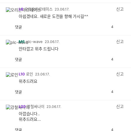
감
공
감
신고
L8
오리온아르테미스
23.06.17.
아쉽겠네요. 새로운 도전을 향해 가시길^^
댓글
4
공
비
감
공
감
신고
M6
plc-wave
23.06.17.
안타깝고 위추 드립니다
댓글
4
공
비
감
공
감
신고
L10
로인
23.06.17.
위추드려요
댓글
4
공
비
감
공
감
신고
L20
강철싸나이
23.06.17.
아깝습니다..
위추드려요...
댓글
4