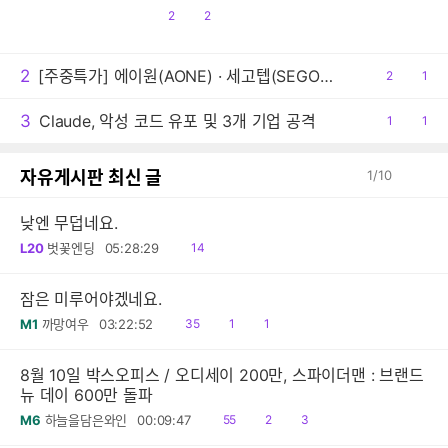
공
댓
2
2
감
글
2
[주중특가] 에이원(AONE) · 세고텝(SEGOTEP) 쿨링팬 주중 5일 한정 특가 및 1+1 프로모션 안내!
공
2
댓
1
감
글
3
Claude, 악성 코드 유포 및 3개 기업 공격
공
1
댓
1
감
글
자유게시판 최신 글
1
/
10
낮엔 무덥네요.
읽
L20
벗꽃엔딩
05:28:29
14
음
잠은 미루어야겠네요.
읽
공
댓
M1
까망여우
03:22:52
35
1
1
음
감
글
8월 10일 박스오피스 / 오디세이 200만, 스파이더맨 : 브랜드
뉴 데이 600만 돌파
읽
공
댓
M6
하늘을담은와인
00:09:47
55
2
3
음
감
글