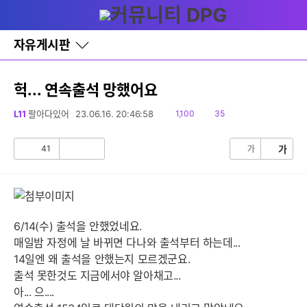
다
글쓰기
메뉴
나
와
홈
자유게시판
바
로
가
기
헉... 연속출석 망했어요
레
이
읽
댓
L11
팔아다있어
23.06.16. 20:46:58
1,100
35
어
음
글
창
토
41
가
가
공
비
글
감
공
감
6/14(수) 출석을 안했었네요.
매일밤 자정에 날 바뀌면 다나와 출석부터 하는데...
14일엔 왜 출석을 안했는지 모르겠군요.
출석 못한것도 지금에서야 알아채고...
아... 으....