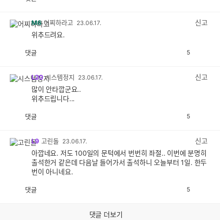
공
비
감
공
감
신고
M6
어찌하라고
23.06.17.
위추드려요.
댓글
5
공
비
감
공
감
신고
L20
시스템정지
23.06.17.
많이 안타깝군요..
위추드립니다...
댓글
5
공
비
감
공
감
신고
L9
고린돌
23.06.17.
아깝네요. 저도 100일의 문턱에서 번번히 좌절.. 이번에 분명히
출석한거 같은데 다음날 들어가서 출석하니 오늘부터 1일. 한두
번이 아니네요.
댓글
5
공
비
감
공
감
댓글 더보기