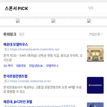
스폰서 PICK
1
/
3
파워링크
가입신청
광고
해운대 모델하우스
https://homedream4.creatorlink.net
광고
문의 1533 - 5441 (축하금) 선착순 한정 지급, 중도금 무이자, 오
시는길
3D 투어
대표번호
당일상담OK
모델하우스
한국관광콘텐츠랩
https://conlab.visitkorea.or.kr/
광고
한국관광공사가 제공하는 고품질 관광콘텐츠와 오픈 API를 무료
로 활용할 수 있는
해운대, jb디자인 호텔
https://map.naver.com/p/entry/place/33752274
광고