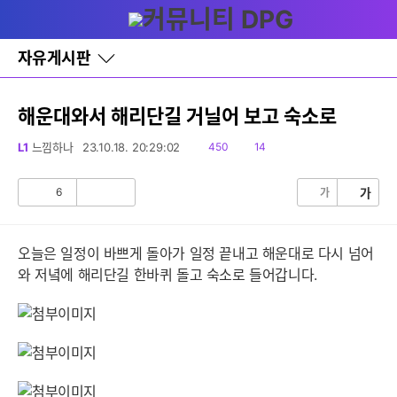
다
글쓰기
메뉴
나
와
홈
자유게시판
바
로
가
기
해운대와서 해리단길 거닐어 보고 숙소로
레
이
읽
댓
L1
느낌하나
23.10.18. 20:29:02
450
14
어
음
글
창
토
6
가
가
공
비
글
감
공
감
오늘은 일정이 바쁘게 돌아가 일정 끝내고 해운대로 다시 넘어
와 저녘에 해리단길 한바퀴 돌고 숙소로 들어갑니다.