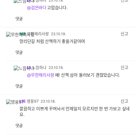
L1
느낌하나
23.10.19.
@검은바다
고맙습니다.
댓글
공
비
감
공
감
신고
M9
무한제리사랑
23.10.19.
망리단길 처럼 산책하기 좋을거같아여
댓글
공
비
감
공
감
신고
L1
느낌하나
23.10.19.
@무한제리사랑
예! 산책 삼아 둘러보기 괜찮았습니다.
댓글
공
비
감
공
감
신고
L15
영웅97
23.10.18.
깔끔하고 이쁘게 꾸며놔서 언제일지 모르지만 한 번 가보고 싶네
요.
댓글
공
비
감
공