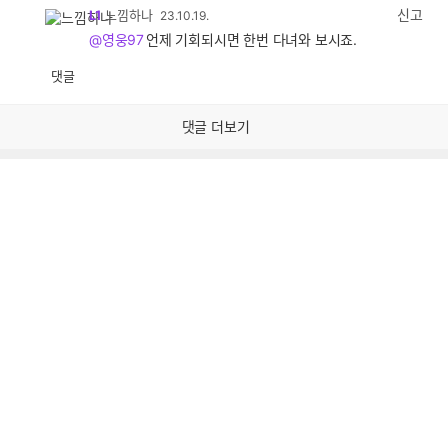
감
신고
L1
느낌하나
23.10.19.
@영웅97
언제 기회되시면 한번 다녀와 보시죠.
댓글
공
비
감
공
감
댓글 더보기