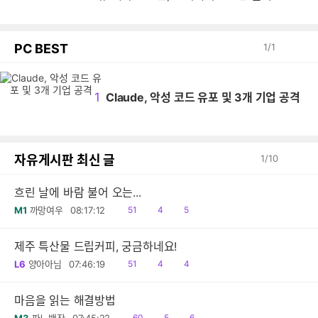
PC BEST
1
/
1
1
Claude, 악성 코드 유포 및 3개 기업 공격
자유게시판 최신 글
1
/
10
흐린 날에 바람 불어 오는...
읽
공
댓
M1
까망여우
08:17:12
51
4
5
음
감
글
제주 특산물 드립커피, 궁금하네요!
읽
공
댓
L6
양아아님
07:46:19
51
4
4
음
감
글
마음을 읽는 해결방법
읽
공
댓
60
5
6