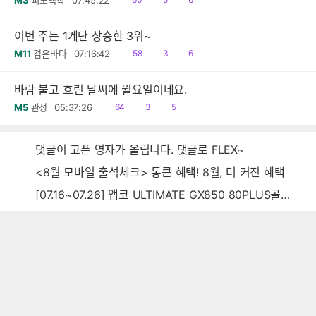
M3
파노백작
07:45:22
음
감
글
이번 주는 1계단 상승한 3위~
읽
공
댓
M11
검은바다
07:16:42
58
3
6
음
감
글
바람 불고 흐린 날씨에 월요일이네요.
읽
공
댓
M5
관성
05:37:26
64
3
5
음
감
글
댓글이 고픈 영자가 올립니다. 댓글로 FLEX~
<8월 모바일 출석체크> 통큰 혜택! 8월, 더 커진 혜택
[07.16~07.26] 앱코 ULTIMATE GX850 80PLUS골드 풀모듈러 ATX3.0 블랙