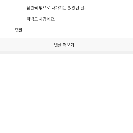
잠깐씩 밖으로 나가기는 했었던 날...
저녁도 차갑네요.
댓글
공
비
감
공
감
댓글 더보기