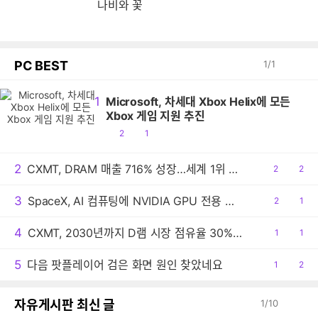
나비와 꽃
PC BEST
1
/
1
1
Microsoft, 차세대 Xbox Helix에 모든
Xbox 게임 지원 추진
공
댓
2
1
감
글
2
CXMT, DRAM 매출 716% 성장…세계 1위 기록
공
2
댓
2
감
글
3
SpaceX, AI 컴퓨팅에 NVIDIA GPU 전용 사용
공
2
댓
1
감
글
4
CXMT, 2030년까지 D램 시장 점유율 30% 목표
공
1
댓
1
감
글
5
다음 팟플레이어 검은 화면 원인 찾았네요
공
1
댓
2
감
글
자유게시판 최신 글
1
/
10