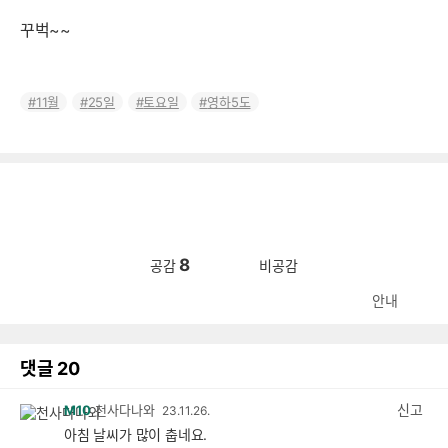
꾸벅~~
11월
25일
토요일
영하5도
8
공감
비공감
안내
댓글
20
신고
M10
천사다나와
23.11.26.
아침 날씨가 많이 춥네요.