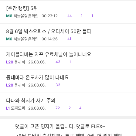
[주간 랭킹] 5위
읽
공
댓
M6
하늘을담은와인
00:23:12
44
1
1
음
감
글
8월 6일 박스오피스 / 오디세이 50만 돌파
읽
공
M6
하늘을담은와인
00:14:26
41
1
음
감
케이블티비는 자꾸 유료채널이 늘어나네요
읽
공
L20
웅끼끼
26.08.06.
43
1
음
감
동네마다 온도차가 많이 나네요
읽
L20
웅끼끼
26.08.06.
33
음
다나와 최저가 사기 주의
읽
공
댓
L1
모찌또찌
26.08.06.
72
2
4
음
감
글
댓글이 고픈 영자가 올립니다. 댓글로 FLEX~