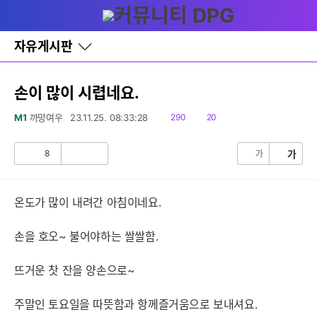
다
글쓰기
메뉴
나
와
홈
자유게시판
바
로
가
기
손이 많이 시렵네요.
레
이
읽
댓
M1
까망여우
23.11.25. 08:33:28
290
20
어
음
글
창
토
8
가
가
공
비
글
감
공
감
온도가 많이 내려간 아침이네요.
손을 호오~ 불어야하는 쌀쌀함.
뜨거운 찻 잔을 양손으로~
주말인 토요일을 따뜻함과 항께즐거움으로 보내셔요.