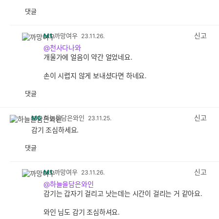
댓글
공
비
감
공
감
신고
M1
까망여우
23.11.26.
@천사다나와
개울가에 얼음이 약간 얼었네요.
손이 시렵지 않게 보내셨다면 하네요.
댓글
공
비
감
공
감
신고
M6
하늘을담은와인
23.11.25.
감기 조심하세요.
댓글
공
비
감
공
감
신고
M1
까망여우
23.11.26.
@하늘을담은와인
감기는 갑자기 걸리고 낫는데는 시간이 걸리는 거 같아요.
와인 님도 감기 조심하셔요.