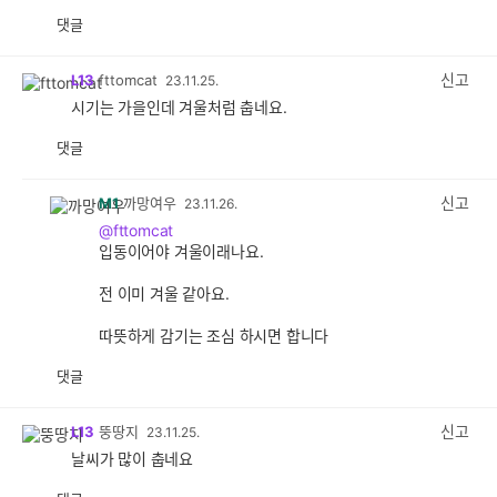
댓글
공
비
감
공
감
신고
L13
fttomcat
23.11.25.
시기는 가을인데 겨울처럼 춥네요.
댓글
공
비
감
공
감
신고
M1
까망여우
23.11.26.
@fttomcat
입동이어야 겨울이래나요.
전 이미 겨울 같아요.
따뜻하게 감기는 조심 하시면 합니다
댓글
공
비
감
공
감
신고
L13
뚱땅지
23.11.25.
날씨가 많이 춥네요