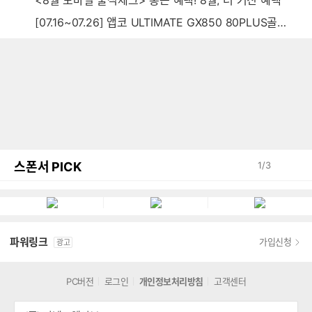
<8월 모바일 출석체크> 통큰 혜택! 8월, 더 커진 혜택
[07.16~07.26] 앱코 ULTIMATE GX850 80PLUS골드 풀모듈러 ATX3.0 블랙
스폰서 PICK
1
/
3
파워링크
가입신청
광고
PC버전
로그인
개인정보처리방침
고객센터