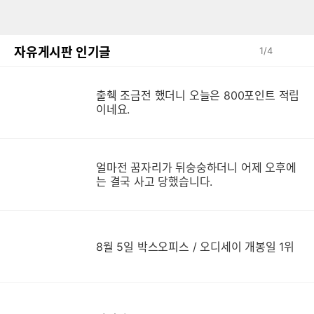
자유게시판 인기글
1
/
4
출췍 조금전 했더니 오늘은 800포인트 적립
이네요.
얼마전 꿈자리가 뒤숭숭하더니 어제 오후에
는 결국 사고 당했습니다.
8월 5일 박스오피스 / 오디세이 개봉일 1위