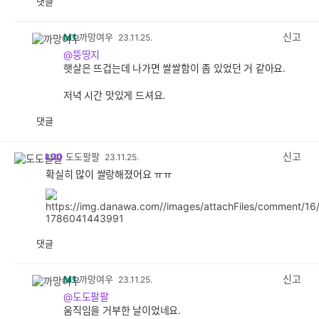
댓글
공
비
감
공
감
신고
M1
까망여우
23.11.25.
@뚱땅지
햇살은 뜨겁는데 나가면 쌀쌀함이 좀 있었던 거 같아요.
저녁 시간 맛있게 드셔요.
댓글
공
비
감
공
감
신고
L20
도도팔팔
23.11.25.
확실히 많이 쌀랑해졌어요 ㅠㅠ
댓글
공
비
감
공
감
신고
M1
까망여우
23.11.25.
@도도팔팔
움직임을 거부한 날이었네요.