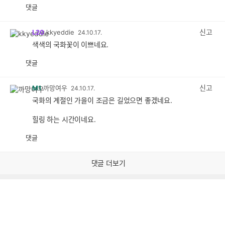
댓글
공
비
감
공
감
신고
L20
kkyeddie
24.10.17.
색색의 국화꽃이 이쁘네요.
댓글
공
비
감
공
감
신고
M1
까망여우
24.10.17.
국화의 계절인 가을이 조금은 길었으면 좋겠네요.
힐링 하는 시간이네요.
댓글
공
비
감
공
감
댓글 더보기