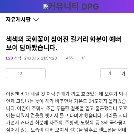
다
글쓰기
메뉴
나
와
홈
자유게시판
바
로
가
기
색색의 국화꽃이 심어진 길거리 화분이 예뻐
레
보여 담아봤습니다.
이
어
창
읽
댓
L20
성식
24.10.16. 21:54:20
465
13
토
음
글
글
10
가
가
공
비
감
공
감
아침엔 비가 내릴 것 처럼 안개가 끼고 흐렸었는데 오후가 되니
언제 그랬냐는 듯이 해가 비추면서 기온도 24도까지 올라갔습
니다. 아침에 추워서 조금 두툼한 겉옷을 입고 출근했더니 오후
에는 더워서 겉옷을 벗어서 들고 다녀야 했습니다. 거리를 지나
가면서 커다란 화분에 자주색, 주황색, 노랑색 등 3색 국화꽃이
심어져 있는 모습이 예뻐 보여서 걸음을 멈추고 핸드폰을 꺼내