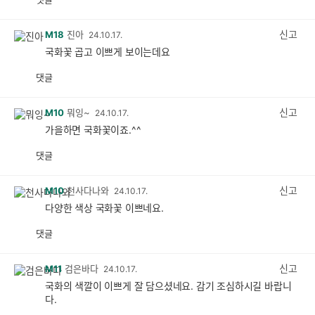
공
비
감
공
감
신고
M18
진아
24.10.17.
국화꽃 곱고 이쁘게 보이는데요
댓글
공
비
감
공
감
신고
M10
뭐잉~
24.10.17.
가을하면 국화꽃이죠.^^
댓글
공
비
감
공
감
신고
M10
천사다나와
24.10.17.
다양한 색상 국화꽃 이쁘네요.
댓글
공
비
감
공
감
신고
M11
검은바다
24.10.17.
국화의 색깔이 이쁘게 잘 담으셨네요. 감기 조심하시길 바랍니
다.