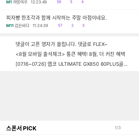
읽
공
댓
M1
까망여우
12:23:49
56
5
4
음
감
글
피자빵 한조각과 함께 시작하는 주말 아점이네요.
읽
공
댓
M11
검은바다
11:24:39
57
2
3
음
감
글
댓글이 고픈 영자가 올립니다. 댓글로 FLEX~
<8월 모바일 출석체크> 통큰 혜택! 8월, 더 커진 혜택
[07.16~07.26] 앱코 ULTIMATE GX850 80PLUS골드 풀모듈러 ATX3.0 블랙
스폰서 PICK
1
/
3