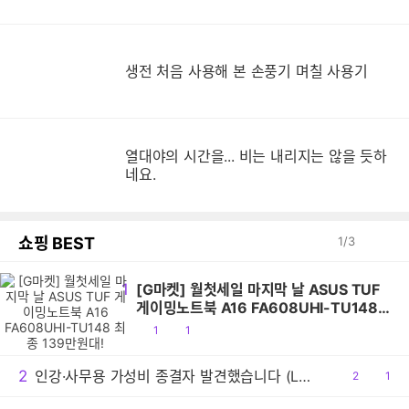
생
생전 처음 사용해 본 손풍기 며칠 사용기
열대야의 시간을... 비는 내리지는 않을 듯하
네요.
쇼핑 BEST
1
/
3
1
[G마켓] 월첫세일 마지막 날 ASUS TUF
게이밍노트북 A16 FA608UHI-TU148
최종 139만원대!
공
댓
1
1
감
글
2
인강·사무용 가성비 종결자 발견했습니다 (LG 그램북 16UD55U-GX5JK)
공
2
댓
1
감
글