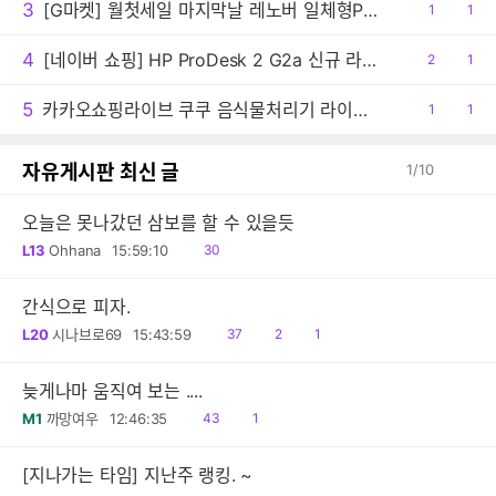
3
[G마켓] 월첫세일 마지막날 레노버 일체형PC 아이디어센터 27AKP10 F0JE000SKR 최종 99만원대!
공
1
댓
1
감
글
4
[네이버 쇼핑] HP ProDesk 2 G2a 신규 라인업 출시 [DG1T7PT / 1,299,000원 ＆ DG1T5PT / 1,469,000원 ＆ DG1Q4PT / 1,599,000원]
공
2
댓
1
감
글
5
카카오쇼핑라이브 쿠쿠 음식물처리기 라이브 방송 안내!
공
1
댓
1
감
글
자유게시판 최신 글
1
/
10
오늘은 못나갔던 삼보를 할 수 있을듯
읽
L13
Ohhana
15:59:10
30
음
간식으로 피자.
읽
공
댓
L20
시나브로69
15:43:59
37
2
1
음
감
글
늦게나마 움직여 보는 ....
읽
댓
M1
까망여우
12:46:35
43
1
음
글
[지나가는 타임] 지난주 랭킹. ~