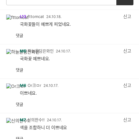
신고
L13
fttomcat
24.10.18.
국화꽃들이 예쁘게 피었네요.
댓글
공
비
감
공
감
신고
M6
하늘을담은와인
24.10.17.
국화꽃 예쁘네요.
댓글
공
비
감
공
감
신고
M6
Or크ㅁr
24.10.17.
이쁘네요.
댓글
공
비
감
공
감
신고
M7
신의한수!!
24.10.17.
색을 조합하니 더 이쁘네요
댓글