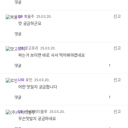
댓글
공
비
감
공
감
신고
L9
복물주
25.03.20.
맛 궁금하군요
댓글
공
비
감
공
감
신고
L11
망고프리
25.03.20.
파는거 보이면 바로 사서 먹어봐야겠네요
댓글
1
공
비
감
공
감
신고
L10
로인
25.03.20.
어떤 맛일지 궁금합니다
댓글
1
공
비
감
공
감
신고
L9
(주)아이티블루
25.03.20.
무슨맛일지 궁금하네요