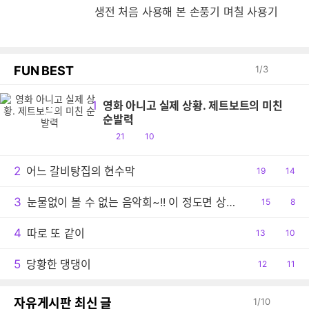
생
생전 처음 사용해 본 손풍기 며칠 사용기
FUN BEST
1
/
3
1
영화 아니고 실제 상황. 제트보트의 미친
영
순발력
공
댓
21
10
감
글
2
어느 갈비탕집의 현수막
공
19
댓
14
감
글
3
눈물없이 볼 수 없는 음악회~!! 이 정도면 상줘야..ㅠ
공
15
댓
8
감
글
4
따로 또 같이
공
13
댓
10
감
글
5
당황한 댕댕이
공
12
댓
11
감
글
자유게시판 최신 글
1
/
10