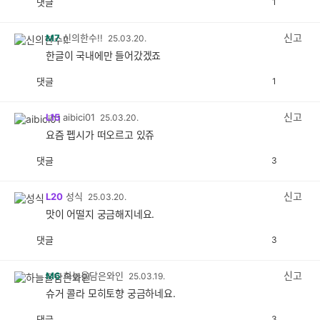
댓글
1
공
비
감
공
감
신고
M7
신의한수!!
25.03.20.
한글이 국내에만 들어갔겠죠
댓글
1
공
비
감
공
감
신고
L15
aibici01
25.03.20.
요즘 펩시가 떠오르고 있쥬
댓글
3
공
비
감
공
감
신고
L20
성식
25.03.20.
맛이 어떨지 궁금해지네요.
댓글
3
공
비
감
공
감
신고
M6
하늘을담은와인
25.03.19.
슈거 콜라 모히토향 궁금하네요.
댓글
3