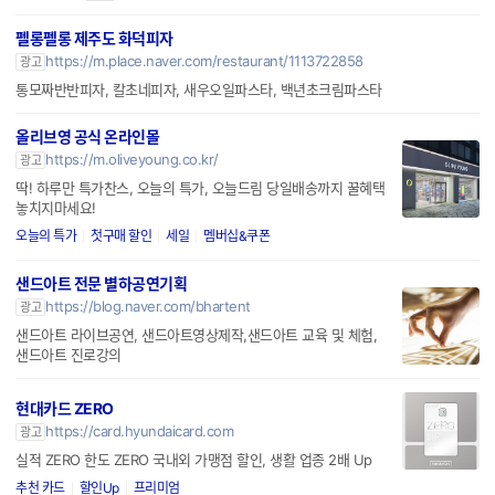
펠롱펠롱 제주도 화덕피자
https://m.place.naver.com/restaurant/1113722858
광고
통모짜반반피자, 칼초네피자, 새우오일파스타, 백년초크림파스타
올리브영 공식 온라인몰
https://m.oliveyoung.co.kr/
광고
딱! 하루만 특가찬스, 오늘의 특가, 오늘드림 당일배송까지 꿀혜택
놓치지마세요!
오늘의 특가
첫구매 할인
세일
멤버십&쿠폰
샌드아트 전문 별하공연기획
https://blog.naver.com/bhartent
광고
샌드아트 라이브공연, 샌드아트영상제작,샌드아트 교육 및 체험,
샌드아트 진로강의
현대카드 ZERO
https://card.hyundaicard.com
광고
실적 ZERO 한도 ZERO 국내외 가맹점 할인, 생활 업종 2배 Up
추천 카드
할인Up
프리미엄