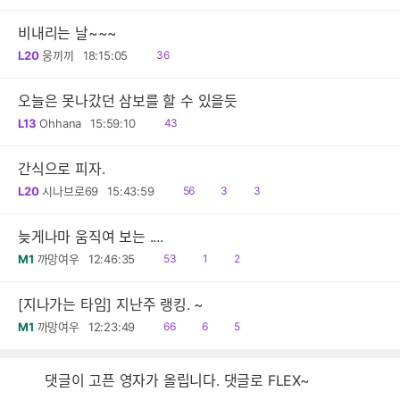
비내리는 날~~~
읽
L20
웅끼끼
18:15:05
36
음
오늘은 못나갔던 삼보를 할 수 있을듯
읽
L13
Ohhana
15:59:10
43
음
간식으로 피자.
읽
공
댓
L20
시나브로69
15:43:59
56
3
3
음
감
글
늦게나마 움직여 보는 ....
읽
공
댓
M1
까망여우
12:46:35
53
1
2
음
감
글
[지나가는 타임] 지난주 랭킹. ~
읽
공
댓
M1
까망여우
12:23:49
66
6
5
음
감
글
댓글이 고픈 영자가 올립니다. 댓글로 FLEX~