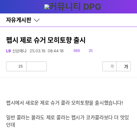
다
글쓰기
메뉴
나
와
홈
자유게시판
바
로
가
기
펩시 제로 슈거 모히토향 출시
레
이
읽
댓
L9
신상매냐
25.03.19. 08:44:18
989
25
어
음
글
창
토
25
가
가
공
비
글
감
공
감
펩시에서 새로운 제로 슈거 콜라 모히토향을 출시했습니다!
일반 콜라는 몰라도 제로 콜라는 펩시가 코카콜라보다 더 맛있
던데