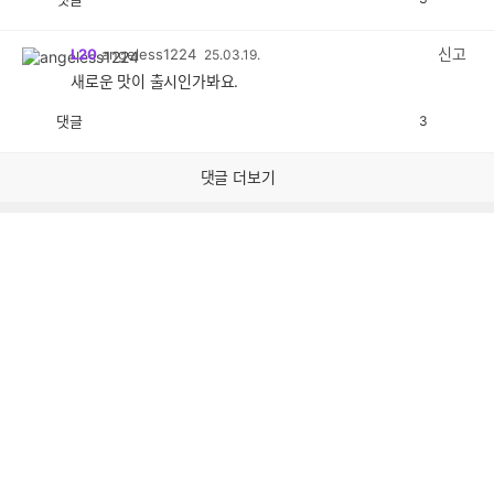
공
비
감
공
감
신고
L20
angeless1224
25.03.19.
새로운 맛이 출시인가봐요.
댓글
3
공
비
감
공
감
댓글 더보기