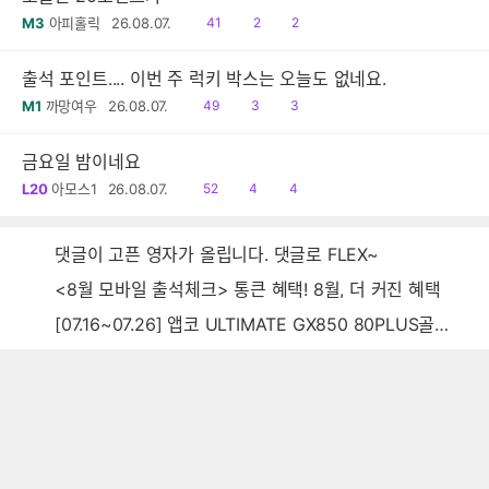
읽
공
댓
M3
아피홀릭
26.08.07.
41
2
2
음
감
글
출석 포인트.... 이번 주 럭키 박스는 오늘도 없네요.
읽
공
댓
M1
까망여우
26.08.07.
49
3
3
음
감
글
금요일 밤이네요
읽
공
댓
L20
아모스1
26.08.07.
52
4
4
음
감
글
댓글이 고픈 영자가 올립니다. 댓글로 FLEX~
<8월 모바일 출석체크> 통큰 혜택! 8월, 더 커진 혜택
[07.16~07.26] 앱코 ULTIMATE GX850 80PLUS골드 풀모듈러 ATX3.0 블랙