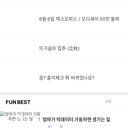
8월 6일 박스오피스 / 오디세이 50만 돌파
뜨거움의 입추 (立秋)
음? 출석체크 뭐 바뀌었나요?
FUN BEST
1
/
3
엄
1
엄마가 빅데이터 가동하면 생기는 일
공
댓
21
9