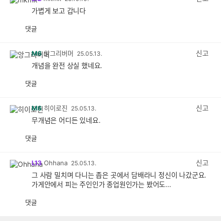
가볍게 보고 갑니다
댓글
공
비
감
공
감
신고
M6
앙그리버머
25.05.13.
개념을 완전 상실 했네요.
댓글
공
비
감
공
감
신고
M6
히이로진
25.05.13.
무개념은 어디든 있네요.
댓글
공
비
감
공
감
신고
L13
Ohhana
25.05.13.
그 사람 밀치며 다니는 좁은 곳에서 담배라니 정신이 나갔군요.
가게안에서 피는 주인인가 종업원인가는 봤어도...
댓글
공
비
감
공