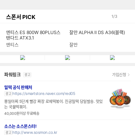
스폰서 PICK
1
/
3
엔티스 ES 800W 80PLUS스
잘만 ALPHA II DS A36(블랙)
탠다드 ATX3.1
엔티스
잘만
파워링크
가입신청
광고
밀떡 공식 판매처
https://smartstore.naver.com/red05
광고
쭝일아찌 5단계 빨강 짜장 로제떡볶이. 진공밀떡 당일발송. 맛있
는 국물떡볶이.
40,000원이상 무료배송
소스는 소스몬스터!
http://www.sosmon.co.kr
광고