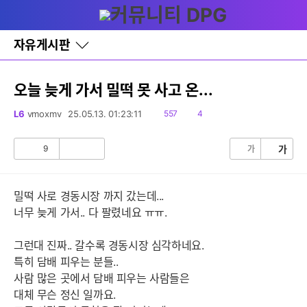
다
글쓰기
메뉴
나
와
홈
자유게시판
바
로
가
기
오늘 늦게 가서 밀떡 못 사고 온...
레
이
읽
댓
L6
vmoxmv
25.05.13. 01:23:11
557
4
어
음
글
창
토
9
가
가
공
비
글
감
공
감
밀떡 사로 경동시장 까지 갔는데...
너무 늦게 가서.. 다 팔렸네요 ㅠㅠ.
그런대 진짜.. 갈수록 경동시장 심각하네요.
특히 담배 피우는 분들..
사람 많은 곳에서 담배 피우는 사람들은
대체 무슨 정신 일까요.