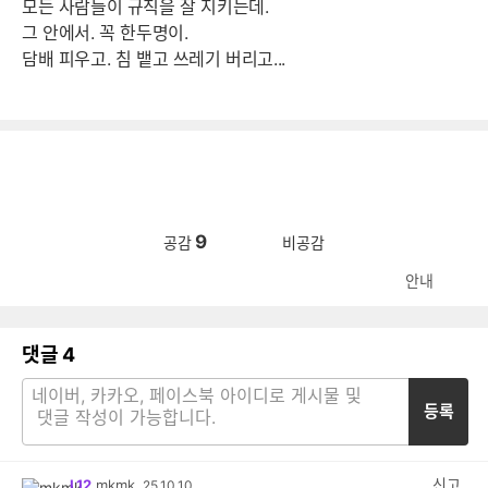
모든 사람들이 규칙을 잘 지키는데.
그 안에서. 꼭 한두명이.
담배 피우고. 침 뱉고 쓰레기 버리고...
9
공감
비공감
안내
댓글
4
등록
신고
L12
mkmk
25.10.10.