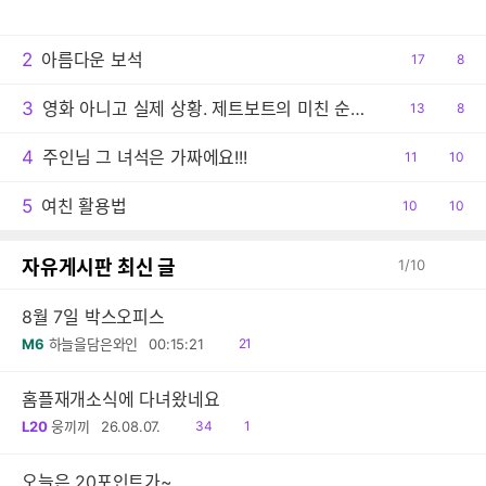
감
글
2
아름다운 보석
공
17
댓
8
감
글
3
영화 아니고 실제 상황. 제트보트의 미친 순발력
공
13
댓
8
감
글
4
주인님 그 녀석은 가짜에요!!!
공
11
댓
10
감
글
5
여친 활용법
공
10
댓
10
감
글
자유게시판 최신 글
1
/
10
8월 7일 박스오피스
읽
M6
하늘을담은와인
00:15:21
21
음
홈플재개소식에 다녀왔네요
읽
공
L20
웅끼끼
26.08.07.
34
1
음
감
오늘은 20포인트가~