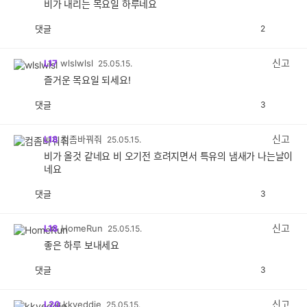
비가 내리는 목요일 하루네요
댓글
2
공
비
감
공
감
신고
L17
wlslwlsl
25.05.15.
즐거운 목요일 되세요!
댓글
3
공
비
감
공
감
신고
L18
컴좀바꿔줘
25.05.15.
비가 올것 같네요 비 오기전 흐려지면서 특유의 냄새가 나는날이
네요
댓글
3
공
비
감
공
감
신고
L18
HomeRun
25.05.15.
좋은 하루 보내세요
댓글
3
공
비
감
공
감
신고
L20
kkyeddie
25.05.15.