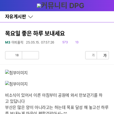
다
글쓰기
메뉴
나
와
홈
자유게시판
바
로
가
기
목요일 좋은 하루 보내세요
레
이
읽
댓
M3
아피홀릭
25.05.15. 07:57:26
573
13
어
음
글
창
토
18
가
가
공
비
글
감
공
감
비소식이 있어서 이른 아침부터 공원에 와서 만보걷기를 하
고 있답니다
부산은 많은 양이 아니라고는 하는데 목표 달성 해 놓고선 하루
를 보내는게 마음이 편할것같아서~^^