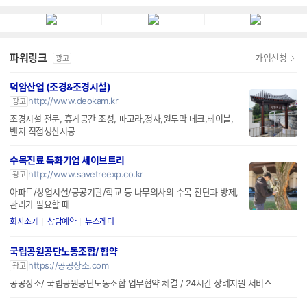
파워링크
가입신청
광고
덕암산업 (조경&조경시설)
http://www.deokam.kr
광고
조경시설 전문, 휴게공간 조성, 파고라,정자,원두막 데크,테이블,
벤치 직접생산시공
수목진료 특화기업 세이브트리
http://www.savetreexp.co.kr
광고
아파트/상업시설/공공기관/학교 등 나무의사의 수목 진단과 방제,
관리가 필요할 때
회사소개
상담예약
뉴스레터
국립공원공단노동조합/ 협약
https://공공상조.com
광고
공공상조/ 국립공원공단노동조합 업무협약 체결 / 24시간 장례지원 서비스