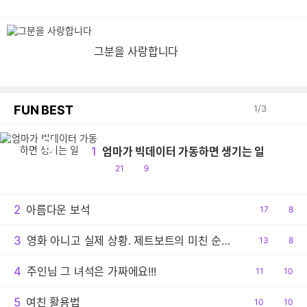
그분을 사랑합니다
FUN BEST
1
/
3
엄
1
엄마가 빅데이터 가동하면 생기는 일
공
댓
21
9
감
글
2
아름다운 보석
공
17
댓
8
감
글
3
영화 아니고 실제 상황. 제트보트의 미친 순발력
공
13
댓
8
감
글
4
주인님 그 녀석은 가짜에요!!!
공
11
댓
10
감
글
5
여친 활용법
공
10
댓
10