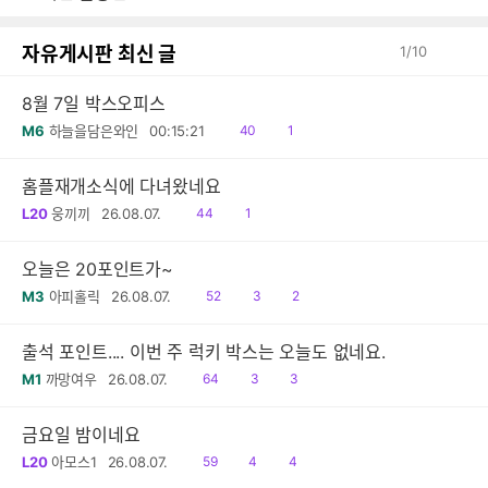
감
글
자유게시판 최신 글
1
/
10
8월 7일 박스오피스
읽
공
M6
하늘을담은와인
00:15:21
40
1
음
감
홈플재개소식에 다녀왔네요
읽
공
L20
웅끼끼
26.08.07.
44
1
음
감
오늘은 20포인트가~
읽
공
댓
M3
아피홀릭
26.08.07.
52
3
2
음
감
글
출석 포인트.... 이번 주 럭키 박스는 오늘도 없네요.
읽
공
댓
M1
까망여우
26.08.07.
64
3
3
음
감
글
금요일 밤이네요
읽
공
댓
L20
아모스1
26.08.07.
59
4
4
음
감
글