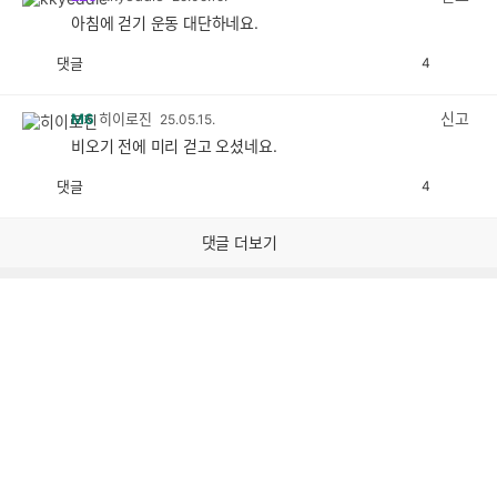
아침에 걷기 운동 대단하네요.
댓글
4
공
비
감
공
감
신고
M6
히이로진
25.05.15.
비오기 전에 미리 걷고 오셨네요.
댓글
4
공
비
감
공
감
댓글 더보기