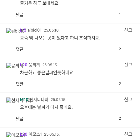
즐거운 하루 보내세요
댓글
1
공
비
감
공
감
신고
L15
aibici01
25.05.16.
요즘 뱀 나오는 곳이 있다고 하니 조심하셔요.
댓글
2
공
비
감
공
감
신고
L20
웅끼끼
25.05.15.
차분하고 좋은날씨인듯하네요
댓글
2
공
비
감
공
감
신고
M10
천사다나와
25.05.15.
오후에는 날씨가 다시 좋네요.
댓글
2
공
비
감
공
감
신고
L20
아모스1
25.05.15.