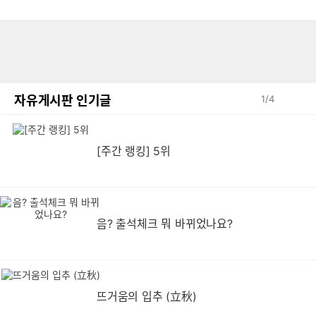
자유게시판 인기글
1
/
4
[주간 랭킹] 5위
음? 출석체크 뭐 바뀌었나요?
뜨거움의 입추 (立秋)