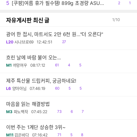
5
[쿠팡]여름 휴가 필수템! 899g 초경량 ASUS 젠북 A14 특가
공
2
댓
1
감
글
자유게시판 최신 글
1
/
10
광어 한 접시, 마트서도 2만 6천 원…"더 오른다"
읽
L20
시나브로69
12:42:51
27
음
흐린 날에 바람 불어 오는...
읽
공
댓
M1
까망여우
08:17:12
61
4
5
음
감
글
제주 특산물 드립커피, 궁금하네요!
읽
공
댓
L6
양아아님
07:46:19
60
5
5
음
감
글
마음을 읽는 해결방법
읽
공
댓
M3
파노백작
07:45:22
73
6
7
음
감
글
이번 주는 1계단 상승한 3위~
읽
공
댓
M11
검은바다
07:16:42
71
5
8