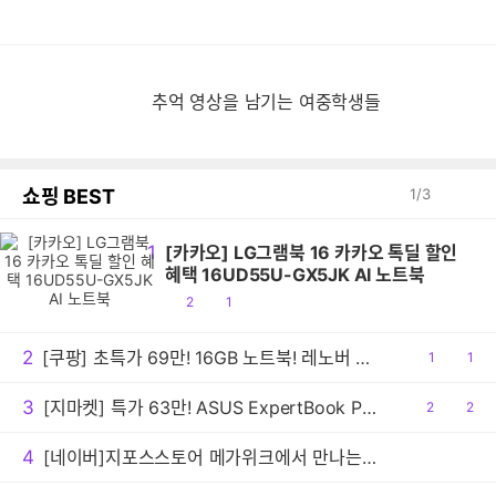
추
추억 영상을 남기는 여중학생들
쇼핑 BEST
1
/
3
1
[카카오] LG그램북 16 카카오 톡딜 할인
혜택 16UD55U-GX5JK AI 노트북
공
댓
2
1
감
글
2
[쿠팡] 초특가 69만! 16GB 노트북! 레노버 아이디어패드 슬림3 라이젠5
공
1
댓
1
감
글
3
[지마켓] 특가 63만! ASUS ExpertBook PM1503CDA AMD R5 가성비 사무용 노트북
공
2
댓
2
감
글
4
[네이버]지포스스토어 메가위크에서 만나는 ASUS 인기 게이밍노트북