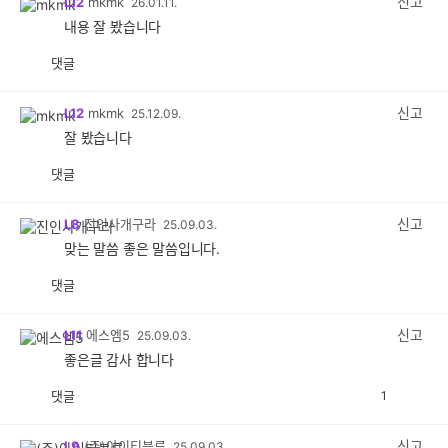
신고
L12
mkmk
26.01.11.
내용 잘 봤습니다
댓글
공
비
감
공
감
신고
L12
mkmk
25.12.09.
잘 봤습니다
댓글
공
비
감
공
감
신고
L8
진인사개구라
25.09.03.
맞는 말씀 좋은 말씀입니다.
댓글
공
비
감
공
감
신고
L11
에스엠5
25.09.03.
좋은글 감사 합니다
댓글
1
공
비
감
공
감
신고
L9
(주)아이티블루
25.09.03.