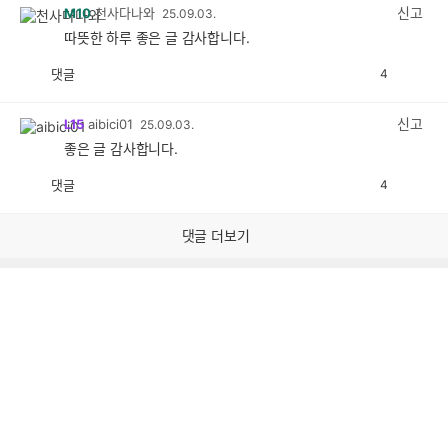
감
신고
M10
천사다나와
25.09.03.
따뜻한 하루 좋은 글 감사합니다.
댓글
4
공
비
감
공
감
신고
L15
aibici01
25.09.03.
좋은 글 감사합니다.
댓글
4
공
비
감
공
감
댓글 더보기