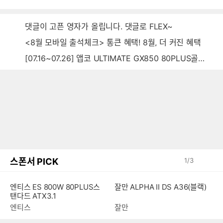
음
감
글
댓글이 고픈 영자가 올립니다. 댓글로 FLEX~
<8월 모바일 출석체크> 통큰 혜택! 8월, 더 커진 혜택
[07.16~07.26] 앱코 ULTIMATE GX850 80PLUS골드 풀모듈러 ATX3.0 블랙
스폰서 PICK
1
/
3
잘만 ALPHA II DS A36(블랙)
엔티스 ES 800W 80PLUS스
탠다드 ATX3.1
잘만