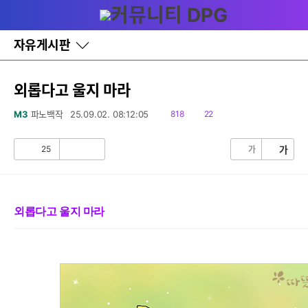
다
글쓰기
메뉴
나
와
홈
자유게시판
바
로
가
기
외롭다고 울지 마라
레
이
읽
댓
M3
파노백작
25.09.02. 08:12:05
818
22
어
음
글
창
토
25
가
가
공
비
글
감
공
감
외롭다고 울지 마라