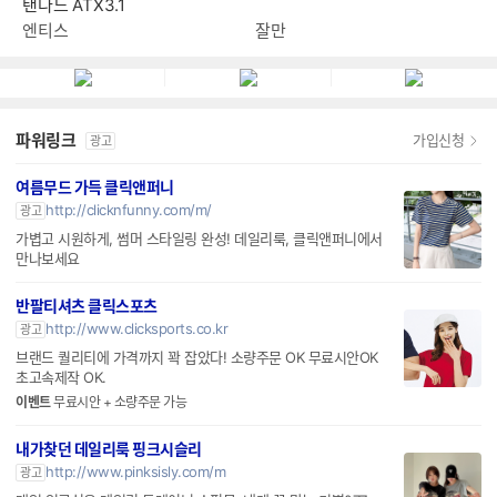
탠다드 ATX3.1
엔티스
잘만
파워링크
가입신청
광고
여름무드 가득 클릭앤퍼니
http://clicknfunny.com/m/
광고
가볍고 시원하게, 썸머 스타일링 완성! 데일리룩, 클릭앤퍼니에서
만나보세요
반팔티셔츠 클릭스포츠
http://www.clicksports.co.kr
광고
브랜드 퀄리티에 가격까지 꽉 잡았다! 소량주문 OK 무료시안OK
초고속제작 OK.
이벤트
무료시안 + 소량주문 가능
내가찾던 데일리룩 핑크시슬리
http://www.pinksisly.com/m
광고