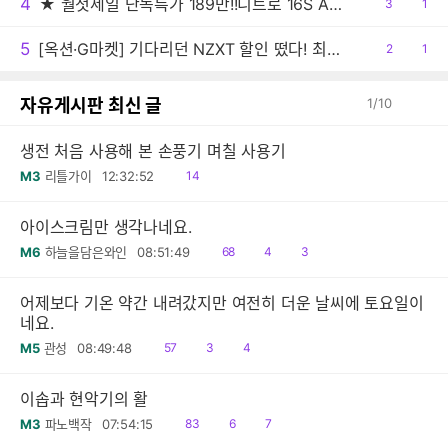
4
★ 월첫세일 단독특가 189만!!니트로 16S AI 게이밍노트북 R7 350 RTX5060 1TB / 32GB
공
3
댓
1
감
글
5
[옥션·G마켓] 기다리던 NZXT 할인 떴다! 최대 22%+추가선물혜택까지!
공
2
댓
1
감
글
자유게시판 최신 글
1
/
10
생전 처음 사용해 본 손풍기 며칠 사용기
읽
M3
리틀가이
12:32:52
14
음
아이스크림만 생각나네요.
읽
공
댓
M6
하늘을담은와인
08:51:49
68
4
3
음
감
글
어제보다 기온 약간 내려갔지만 여전히 더운 날씨에 토요일이
네요.
읽
공
댓
M5
관성
08:49:48
57
3
4
음
감
글
이솝과 현악기의 활
읽
공
댓
M3
파노백작
07:54:15
83
6
7
음
감
글