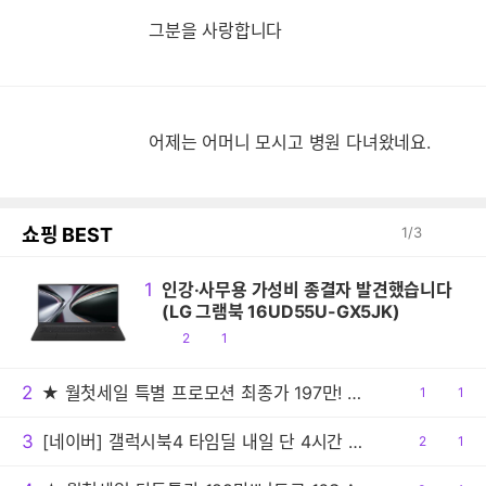
그분을 사랑합니다
어제는 어머니 모시고 병원 다녀왔네요.
쇼핑 BEST
1
/
3
1
인강·사무용 가성비 종결자 발견했습니다
(LG 그램북 16UD55U-GX5JK)
공
댓
2
1
감
글
2
★ 월첫세일 특별 프로모션 최종가 197만! ★ASUS TUF A18 RTX5070 FA808UP-S8017 18인치 대화면 게이밍노트북
공
1
댓
1
감
글
3
[네이버] 갤럭시북4 타임딜 내일 단 4시간 타임딜 특가 진행!
공
2
댓
1
감
글