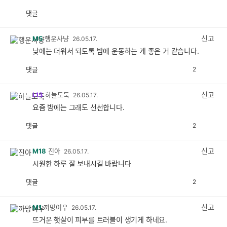
댓글
공
비
감
공
감
신고
M5
행운사냥
26.05.17.
낮에는 더워서 되도록 밤에 운동하는 게 좋은 거 같습니다.
댓글
2
공
비
감
공
감
신고
L13
하늘도둑
26.05.17.
요즘 밤에는 그래도 선선합니다.
댓글
2
공
비
감
공
감
신고
M18
진아
26.05.17.
시원한 하루 잘 보내시길 바랍니다
댓글
2
공
비
감
공
감
신고
M1
까망여우
26.05.17.
뜨거운 햇살이 피부를 트러블이 생기게 하네요.