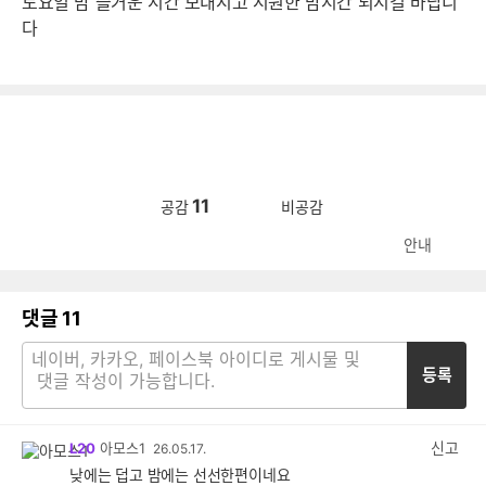
토요일 밤 즐거운 시간 보내시고 시원한 밤시간 되시길 바랍니
다
11
공감
비공감
안내
댓글
11
등록
신고
L20
아모스1
26.05.17.
낮에는 덥고 밤에는 선선한편이네요