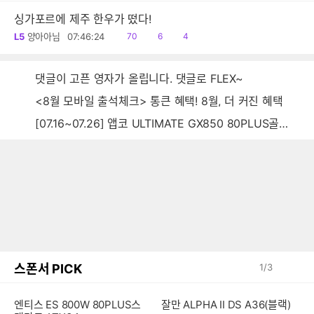
싱가포르에 제주 한우가 떴다!
읽
공
댓
L5
양아아님
07:46:24
70
6
4
음
감
글
댓글이 고픈 영자가 올립니다. 댓글로 FLEX~
<8월 모바일 출석체크> 통큰 혜택! 8월, 더 커진 혜택
[07.16~07.26] 앱코 ULTIMATE GX850 80PLUS골드 풀모듈러 ATX3.0 블랙
스폰서 PICK
1
/
3
엔티스 ES 800W 80PLUS스
잘만 ALPHA II DS A36(블랙)