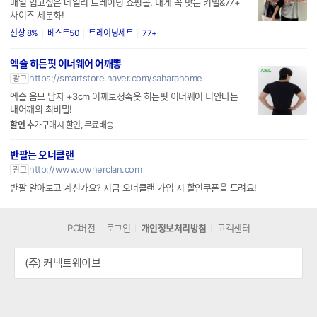
매일 입고싶은 데일리 트레이닝 쇼핑몰, 내게 꼭 맞는 키별&77+
사이즈 세분화!
신상 8%
베스트50
트레이닝세트
77+
엑슬 히든핏 이너웨어 어깨뽕
https://smartstore.naver.com/saharahome
광고
엑슬 옴므 남자 +3cm 어깨보정속옷 히든핏 이너웨어 티안나는
내어깨의 최비밀!
할인
추가구매시 할인, 무료배송
반팔는 오너클랜
http://www.ownerclan.com
광고
반팔 알아보고 계신가요? 지금 오너클랜 가입 시 할인쿠폰을 드려요!
PC버전
로그인
개인정보처리방침
고객센터
(주) 커넥트웨이브