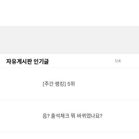
자유게시판 인기글
1
/
4
[주간 랭킹] 5위
음? 출석체크 뭐 바뀌었나요?