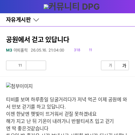
다
글쓰기
메뉴
나
와
홈
자유게시판
바
로
가
기
공원에서 걷고 있답니다
레
이
읽
댓
M3
아피홀릭
26.05.16. 21:04:00
318
11
어
음
글
창
토
11
가
가
공
비
글
감
공
감
티비를 보며 하루종일 딩굴거리다가 저녁 먹곤 이제 공원에 와
서 만보 걷기를 하고 있답니다.
이젠 한낮엔 햇빛이 뜨거워서 걷질 못하겠네요
해가 지고 난 뒤 기온이 내려가니 반팔티셔츠 입고 걷기
엔 딱 좋은것같습니다