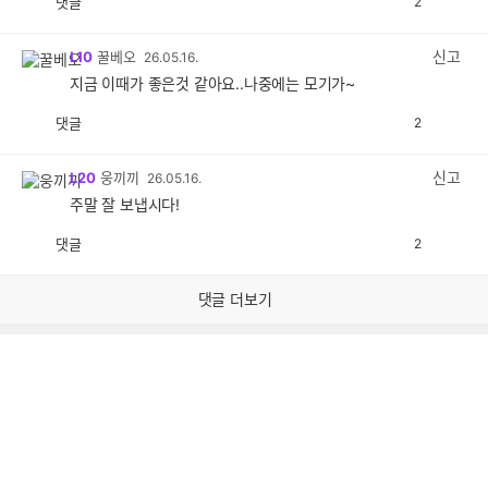
댓글
2
공
비
감
공
감
신고
L10
꿀베오
26.05.16.
지금 이때가 좋은것 같아요..나중에는 모기가~
댓글
2
공
비
감
공
감
신고
L20
웅끼끼
26.05.16.
주말 잘 보냅시다!
댓글
2
공
비
감
공
감
댓글 더보기