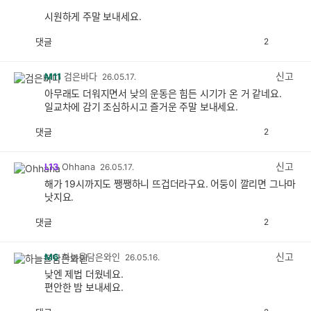
시원하게 주말 보내세요.
댓글
2
공
비
감
공
감
신고
M11
검은바다
26.05.17.
아무래도 더워지면서 낮의 운동은 힘든 시기가 온 거 같네요.
일교차에 감기 조심하시고 즐거운 주말 보내세요.
댓글
2
공
비
감
공
감
신고
L13
Ohhana
26.05.17.
해가 19시까지도 쨍쨍하니 뜨겁더라구요. 어둥이 깔리면 그나마
낫지요.
댓글
2
공
비
감
공
감
신고
M6
하늘을담은와인
26.05.16.
낮엔 제법 더웠네요.
편안한 밤 보내세요.