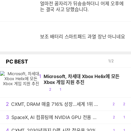
얼마전 꿈자리가 뒤숭숭하더니 어제 오후에
는 결국 사고 당했습니다.
보
보조 배터리 스마트패드 과열 장난 아니네요
PC BEST
1
/
2
1
Microsoft, 차세대 Xbox Helix에 모든
Xbox 게임 지원 추진
공
댓
2
1
감
글
2
CXMT, DRAM 매출 716% 성장…세계 1위 기록
공
2
댓
2
감
글
3
SpaceX, AI 컴퓨팅에 NVIDIA GPU 전용 사용
공
2
댓
1
감
글
4
CXMT, 2030년까지 D램 시장 점유율 30% 목표
공
1
댓
1