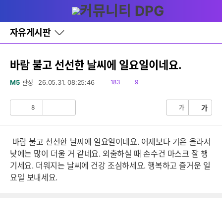
다
글쓰기
메뉴
나
와
홈
자유게시판
바
로
가
기
바람 불고 선선한 날씨에 일요일이네요.
레
이
읽
댓
M5
관성
26.05.31. 08:25:46
183
9
어
음
글
창
토
8
가
가
공
비
글
감
공
감
바람 불고 선선한 날씨에 일요일이네요. 어제보다 기온 올라서
낮에는 많이 더울 거 같네요. 외출하실 때 손수건 마스크 잘 챙
기세요. 더워지는 날씨에 건강 조심하세요. 행복하고 즐거운 일
요일 보내세요.