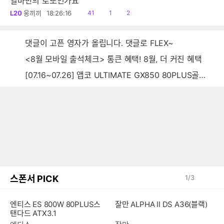
얼마만의 로또인가요
읽
공
댓
L20
웅끼끼
18:26:16
41
1
2
음
감
글
댓글이 고픈 영자가 올립니다. 댓글로 FLEX~
<8월 모바일 출석체크> 통큰 혜택! 8월, 더 커진 혜택
[07.16~07.26] 앱코 ULTIMATE GX850 80PLUS골드 풀모듈러 ATX3.0 블랙
스폰서 PICK
1
/
3
엔티스 ES 800W 80PLUS스
잘만 ALPHA II DS A36(블랙)
탠다드 ATX3.1