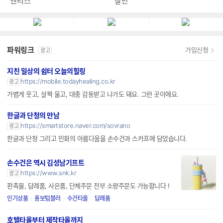
엔티스
잘만
파워링크
가입신청
광고
지친 일상의 쉼터 오늘의힐링
https://mobile.todayhealing.co.kr
광고
가볍게 웃고, 살짝 울고, 대충 감동받고 나가도 돼요. 그런 곳이에요.
한글과 단청의 만남
https://smartstore.naver.com/sovrano
광고
한글과 단청 그리고 민화의 아름다움을 손수건과 스카프에 담았습니다.
손수건은 역시 김성남기프트
https://www.snk.kr
광고
판촉물, 답례품, 사은품, 단체주문 전부 소량주문도 가능합니다 !
인기상품
홍보텀블러
수건타올
답례품
호텔타올부터 제작타올까지