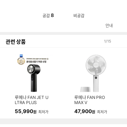
8
공감
비공감
안내
관련 상품
1
/
15
루메나 FAN JET U
루메나 FAN PRO
LTRA PLUS
MAX V
55,990
47,900
원
최저가
원
최저가