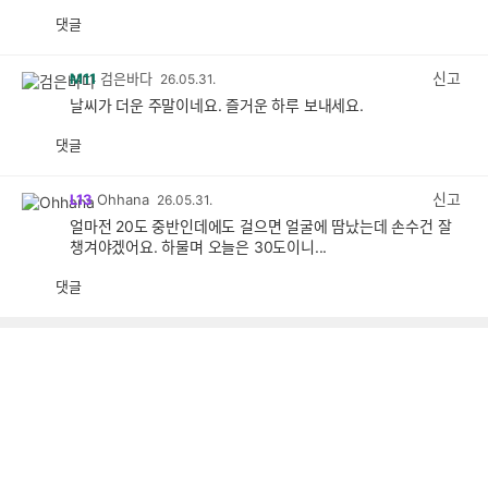
댓글
공
비
감
공
감
신고
M11
검은바다
26.05.31.
날씨가 더운 주말이네요. 즐거운 하루 보내세요.
댓글
공
비
감
공
감
신고
L13
Ohhana
26.05.31.
얼마전 20도 중반인데에도 걸으면 얼굴에 땀났는데 손수건 잘
챙겨야겠어요. 하물며 오늘은 30도이니...
댓글
공
비
감
공
감