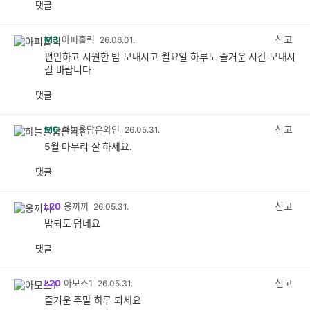
댓글
공
비
감
공
감
신고
M3
아피홀릭
26.06.01.
편안하고 시원한 밤 보내시고 월요일 하루도 즐거운 시간 보내시
길 바랍니다
댓글
공
비
감
공
감
신고
M6
하늘을담은와인
26.05.31.
5월 마무리 잘 하세요.
댓글
공
비
감
공
감
신고
L20
웅끼끼
26.05.31.
밤되도 덥네요
댓글
공
비
감
공
감
신고
L20
아모스1
26.05.31.
즐거운 주말 하루 되세요