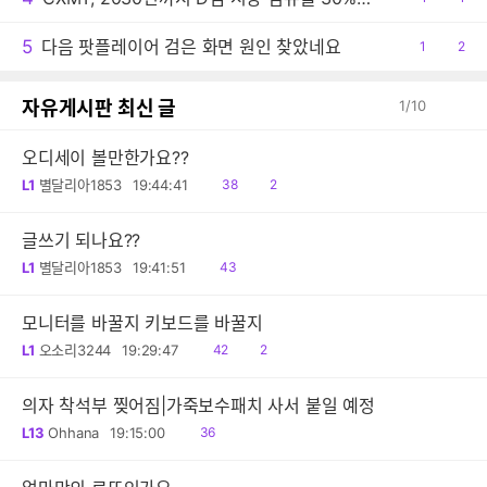
감
글
5
다음 팟플레이어 검은 화면 원인 찾았네요
공
1
댓
2
감
글
자유게시판 최신 글
1
/
10
오디세이 볼만한가요??
읽
댓
L1
별달리아1853
19:44:41
38
2
음
글
글쓰기 되나요??
읽
L1
별달리아1853
19:41:51
43
음
모니터를 바꿀지 키보드를 바꿀지
읽
댓
L1
오소리3244
19:29:47
42
2
음
글
의자 착석부 찢어짐|가죽보수패치 사서 붙일 예정
읽
L13
Ohhana
19:15:00
36
음