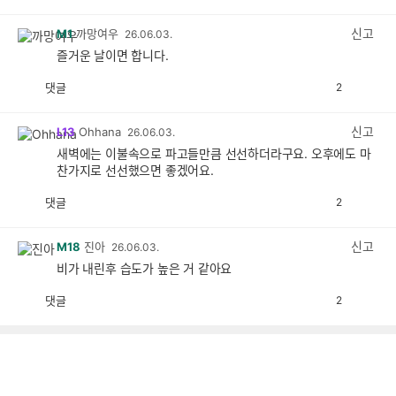
감
공
감
신고
M1
까망여우
26.06.03.
즐거운 날이면 합니다.
댓글
2
공
비
감
공
감
신고
L13
Ohhana
26.06.03.
새벽에는 이불속으로 파고들만큼 선선하더라구요. 오후에도 마
찬가지로 선선했으면 좋겠어요.
댓글
2
공
비
감
공
감
신고
M18
진아
26.06.03.
비가 내린후 습도가 높은 거 같아요
댓글
2
공
비
감
공
감