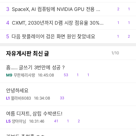
감
글
3
SpaceX, AI 컴퓨팅에 NVIDIA GPU 전용 사용
공
2
댓
1
감
글
4
CXMT, 2030년까지 D램 시장 점유율 30% 목표
공
1
댓
1
감
글
5
다음 팟플레이어 검은 화면 원인 찾았네요
공
1
댓
2
감
글
자유게시판 최신 글
1
/
10
흠...... 글쓰기 3번만에 성공 ?
읽
공
댓
M9
무한제리사랑
16:45:08
53
1
1
음
감
글
안녕하세요
읽
L1
왈라비6083
16:34:08
33
음
여름 디저트, 삼립 수박샌드!
읽
공
댓
L5
양아아님
16:31:46
41
1
2
음
감
글