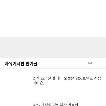
자유게시판 인기글
1
/
4
출췍 조금전 했더니 오늘은 800포인트 적립
이네요.
97% 찬성한다는 빨간 번호판