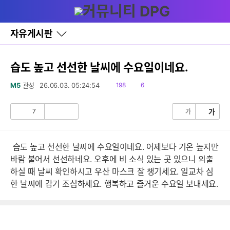
다
글쓰기
메뉴
나
와
홈
자유게시판
바
로
가
기
습도 높고 선선한 날씨에 수요일이네요.
레
이
읽
댓
M5
관성
26.06.03. 05:24:54
198
6
어
음
글
창
토
7
가
가
공
비
글
감
공
감
습도 높고 선선한 날씨에 수요일이네요. 어제보다 기온 높지만
바람 불어서 선선하네요. 오후에 비 소식 있는 곳 있으니 외출
하실 때 날씨 확인하시고 우산 마스크 잘 챙기세요. 일교차 심
한 날씨에 감기 조심하세요. 행복하고 즐거운 수요일 보내세요.