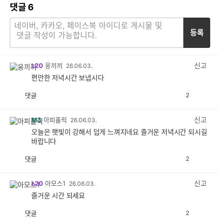
댓글
6
등록
신고
L20
웅끼끼
26.06.03.
편안한 저녁시간 보냅시다
댓글
2
공
비
감
공
감
신고
M3
아피홀릭
26.06.03.
오늘은 햇빛이 강해서 덥게 느껴지네요 즐거운 저녁시간 되시길
바랍니다
댓글
2
공
비
감
공
감
신고
L20
아모스1
26.06.03.
즐거운 시간 되세요
댓글
2
공
비