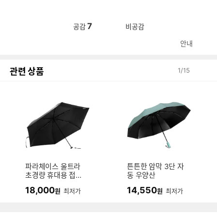
7
공감
비공감
안내
관련 상품
1
/
15
파라체이스 울트라
튼튼한 암막 3단 자
초경량 휴대용 접이
동 우양산
식 암막 우양산 326
18,000
14,550
원
최저가
원
최저가
1