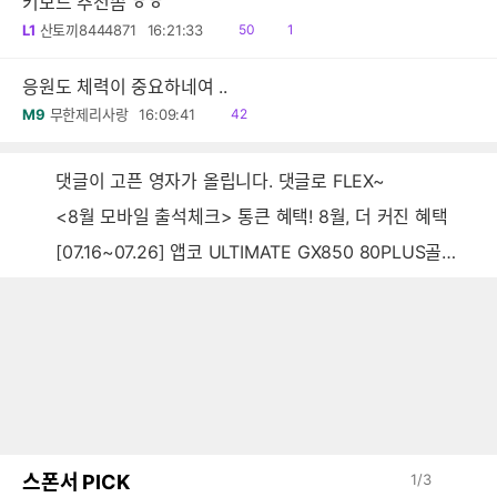
키보드 추천좀 ㅎㅎ
읽
댓
L1
산토끼8444871
16:21:33
50
1
음
글
응원도 체력이 중요하네여 ..
읽
M9
무한제리사랑
16:09:41
42
음
댓글이 고픈 영자가 올립니다. 댓글로 FLEX~
<8월 모바일 출석체크> 통큰 혜택! 8월, 더 커진 혜택
[07.16~07.26] 앱코 ULTIMATE GX850 80PLUS골드 풀모듈러 ATX3.0 블랙
스폰서 PICK
1
/
3