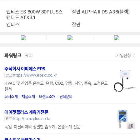
엔티스 ES 800W 80PLUS스
잘만 ALPHA II DS A36(블랙)
탠다드 ATX3.1
엔티스
잘만
파워링크
가입신청
광고
주식회사 이피에스 EPS
https://www.epskr.co.kr
광고
HVAC 및 산업용 온습도, 유량, CO2, 압력, 차압, 풍속, 노점온도
센서
회사소개
제품소개
브랜드소개
견적문의
에이젯플러스 계측기전문
http://m.azplus.co.kr
광고
독일, 이탈리아의 정밀한 습도계, 온습도계 전문
코스트몰 물병가습기