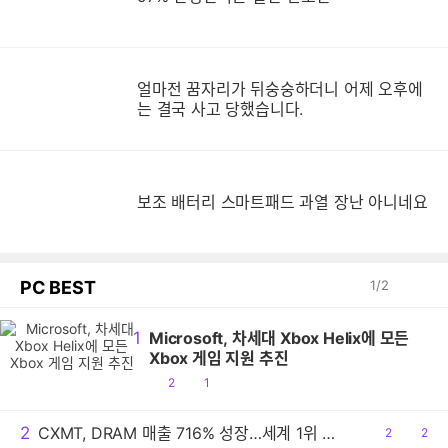
얼마전 꿈자리가 뒤숭숭하더니 어제 오후에
는 결국 사고 당했습니다.
보
보조 배터리 스마트패드 과열 장난 아니네요
PC BEST
1
/
2
1
Microsoft, 차세대 Xbox Helix에 모든
Xbox 게임 지원 추진
공
댓
2
1
감
글
2
CXMT, DRAM 매출 716% 성장…세계 1위 기록
공
2
댓
2