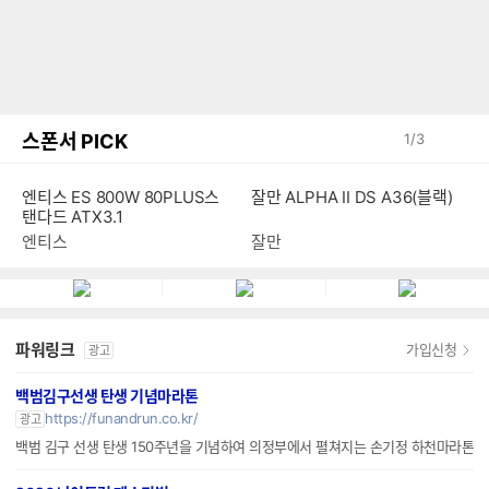
스폰서 PICK
1
/
3
엔티스 ES 800W 80PLUS스
잘만 ALPHA II DS A36(블랙)
탠다드 ATX3.1
엔티스
잘만
파워링크
가입신청
광고
백범김구선생 탄생 기념마라톤
https://funandrun.co.kr/
광고
백범 김구 선생 탄생 150주년을 기념하여 의정부에서 펼쳐지는 손기정 하천마라톤