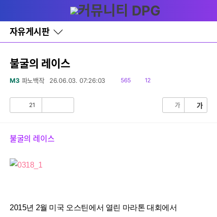
다
글쓰기
메뉴
나
와
홈
자유게시판
바
로
가
기
불굴의 레이스
레
이
읽
댓
M3
파노백작
26.06.03. 07:26:03
565
12
어
음
글
창
토
21
가
가
공
비
글
감
공
감
불굴의 레이스
2015년 2월 미국 오스틴에서 열린 마라톤 대회에서