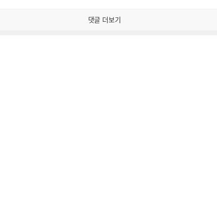
감
공
감
댓글 더보기