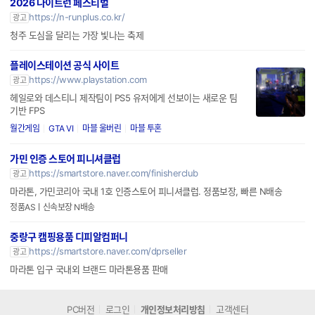
2026 나이트런 페스티벌
https://n-runplus.co.kr/
광고
청주 도심을 달리는 가장 빛나는 축제
플레이스테이션 공식 사이트
https://www.playstation.com
광고
헤일로와 데스티니 제작팀이 PS5 유저에게 선보이는 새로운 팀
기반 FPS
월간게임
GTA VI
마블 울버린
마블 투혼
가민 인증 스토어 피니셔클럽
https://smartstore.naver.com/finisherclub
광고
마라톤, 가민코리아 국내 1호 인증스토어 피니셔클럽. 정품보장, 빠른 N배송
정품ASㅣ신속보장 N배송
중랑구 캠핑용품 디피알컴퍼니
https://smartstore.naver.com/dprseller
광고
마라톤 입구 국내외 브랜드 마라톤용품 판매
PC버전
로그인
개인정보처리방침
고객센터