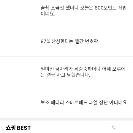
출췍 조금전 했더니 오늘은 800포인트 적립
이네요.
97% 찬성한다는 빨간 번호판
얼마전 꿈자리가 뒤숭숭하더니 어제 오후에
는 결국 사고 당했습니다.
보
보조 배터리 스마트패드 과열 장난 아니네요
쇼핑 BEST
1
/
3