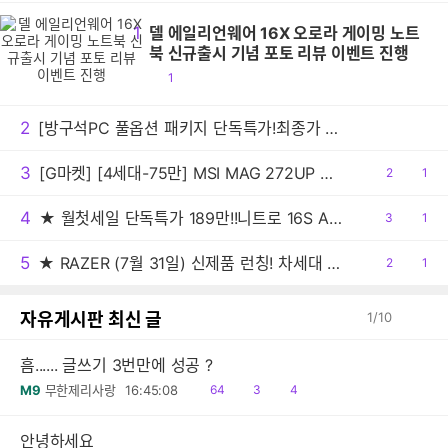
1
델 에일리언웨어 16X 오로라 게이밍 노트
북 신규출시 기념 포토 리뷰 이벤트 진행
공
1
감
2
[방구석PC 풀옵션 패키지 단독특가!최종가 1만2천!] 모바 전동칫솔 MOVA Fresh Pro 실버 무선 터치 IPX7 방수 10단계 진동 음파 전동칫솔
3
[G마켓] [4세대-75만] MSI MAG 272UP QD-OLED E16 4K 165 게이밍 모니터 (최종:755,148원)
공
2
댓
1
감
글
4
★ 월첫세일 단독특가 189만!!니트로 16S AI 게이밍노트북 R7 350 RTX5060 1TB / 32GB
공
3
댓
1
감
글
5
★ RAZER (7월 31일) 신제품 런칭! 차세대 Hall Effect 기술 적용한 '헌츠맨 V3 HE 마그네틱 텐키리스 8KHz, 미니 65% 8KHz' 출시
공
2
댓
1
감
글
자유게시판 최신 글
1
/
10
흠...... 글쓰기 3번만에 성공 ?
읽
공
댓
M9
무한제리사랑
16:45:08
64
3
4
음
감
글
안녕하세요