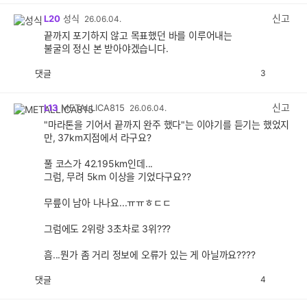
신고
L20
성식
26.06.04.
끝까지 포기하지 않고 목표했던 바를 이루어내는
불굴의 정신 본 받아야겠습니다.
댓글
3
공
비
감
공
감
신고
L13
METALLICA815
26.06.04.
"마라톤을 기어서 끝까지 완주 했다"는 이야기를 듣기는 했었지
만, 37km지점에서 라구요?
풀 코스가 42.195km인데...
그럼, 무려 5km 이상을 기었다구요??
무릎이 남아 나나요...ㅠㅠㅎㄷㄷ
그럼에도 2위랑 3초차로 3위???
흠...뭔가 좀 거리 정보에 오류가 있는 게 아닐까요????
댓글
4
공
비
감
공