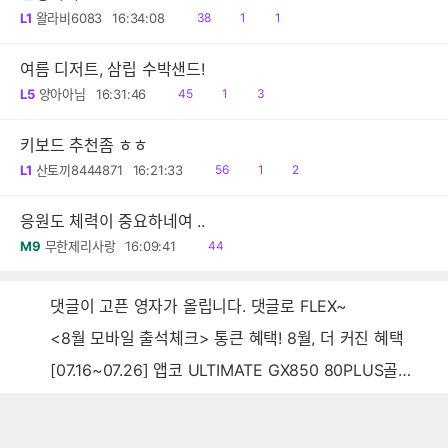
읽
공
댓
L1
왈라비6083
16:34:08
38
1
1
음
감
글
여름 디저트, 삼립 수박샌드!
읽
공
댓
L5
양아아님
16:31:46
45
1
3
음
감
글
키보드 추천좀 ㅎㅎ
읽
공
댓
L1
산토끼8444871
16:21:33
56
1
2
음
감
글
응원도 체력이 중요하네여 ..
읽
M9
무한제리사랑
16:09:41
44
음
댓글이 고픈 영자가 올립니다. 댓글로 FLEX~
<8월 모바일 출석체크> 통큰 혜택! 8월, 더 커진 혜택
[07.16~07.26] 앱코 ULTIMATE GX850 80PLUS골드 풀모듈러 ATX3.0 블랙