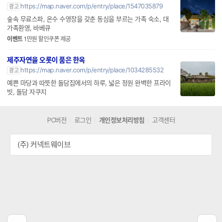
동화속상상 바로 그 감성숙소
https://map.naver.com/p/entry/place/1547035879
광고
숲속 무료스파, 온수 수영장을 갖춘 동심을 부르는 가족 숙소, 대
가족환영, 바베큐
이벤트
1만원 할인쿠폰 제공
제주자연을 오롯이 품은 한옥
https://map.naver.com/p/entry/place/1034285532
광고
예쁜 마당과 따뜻한 돌담집에서의 하루, 넓은 정원 완벽한 프라이
빗, 돌담 자쿠지
PC버전
로그인
개인정보처리방침
고객센터
(주) 커넥트웨이브