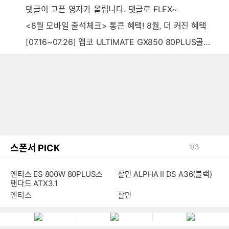
댓글이 고픈 영자가 올립니다. 댓글로 FLEX~
<8월 모바일 출석체크> 통큰 혜택! 8월, 더 커진 혜택
[07.16~07.26] 앱코 ULTIMATE GX850 80PLUS골드 풀모듈러 ATX3.0 블랙
스폰서 PICK
1
/
3
잘만 ALPHA II DS A36(블랙)
엔티스 ES 800W 80PLUS스
탠다드 ATX3.1
잘만
엔티스