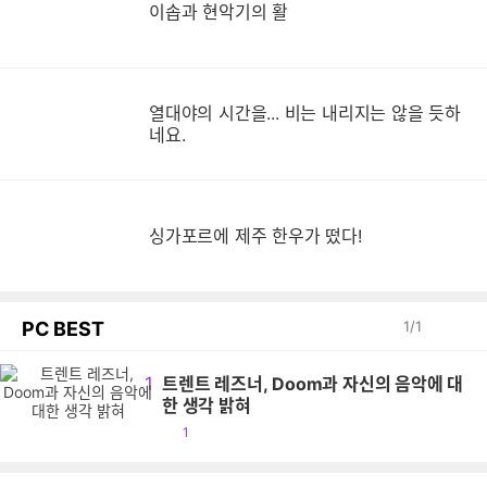
이솝과 현악기의 활
열대야의 시간을... 비는 내리지는 않을 듯하
네요.
싱가포르에 제주 한우가 떴다!
PC BEST
1
/
1
1
트렌트 레즈너, Doom과 자신의 음악에 대
한 생각 밝혀
공
1
감