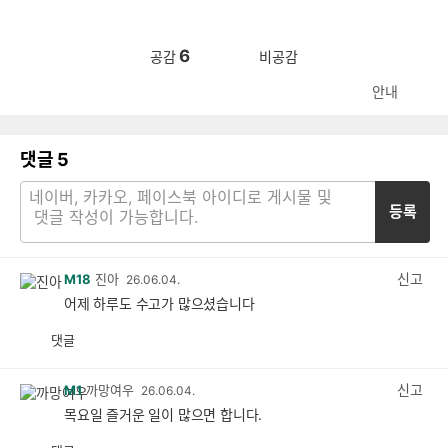
6
공감
비공감
안내
댓글
5
등록
신고
M18
진아
26.06.04.
어제 하루도 수고가 많으셨습니다
댓글
공
비
감
공
감
신고
M1
까망여우
26.06.04.
목요일 즐거운 일이 많으면 합니다.