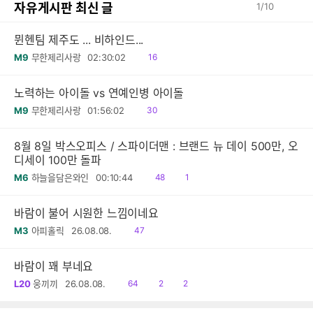
자유게시판 최신 글
1
/
10
뮌헨팀 제주도 ... 비하인드...
읽
M9
무한제리사랑
02:30:02
16
음
노력하는 아이돌 vs 연예인병 아이돌
읽
M9
무한제리사랑
01:56:02
30
음
8월 8일 박스오피스 / 스파이더맨 : 브랜드 뉴 데이 500만, 오
디세이 100만 돌파
읽
공
M6
하늘을담은와인
00:10:44
48
1
음
감
바람이 불어 시원한 느낌이네요
읽
M3
아피홀릭
26.08.08.
47
음
바람이 꽤 부네요
읽
공
댓
L20
웅끼끼
26.08.08.
64
2
2
음
감
글