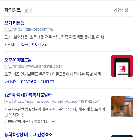
파워링크
가입신청
광고
모기 리틀펫
http://little-pet.com/m/
광고
모기, 실험생물, 초등생물 전문농장, 각종 관찰생물 풀세트 완비!
관찰세트
식물
포토갤러리
오후 X 이랜드몰
https://www.elandmall.co.kr
광고
오후 키즈 인기브랜드 총집합! 이랜드몰에서 만나는 특별 혜택
타임세일
BEST상품
OUTLET
12인까지 대가족독채풀빌라
https://map.naver.com/p/entry/place/1161142057
광고
자쿠지+편백찜질방+바베큐 완비, 수영장까지, 제주 애월 프라이
빗 독채저택
이벤트
연박 자쿠지+찜질방1회무료