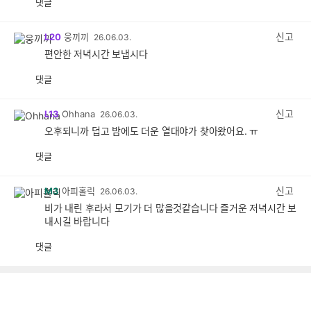
댓글
공
비
감
공
감
신고
L20
웅끼끼
26.06.03.
편안한 저녁시간 보냅시다
댓글
공
비
감
공
감
신고
L13
Ohhana
26.06.03.
오후되니까 덥고 밤에도 더운 열대야가 찾아왔어요. ㅠ
댓글
공
비
감
공
감
신고
M3
아피홀릭
26.06.03.
비가 내린 후라서 모기가 더 많을것같습니다 즐거운 저녁시간 보
내시길 바랍니다
댓글
공
비
감
공
감