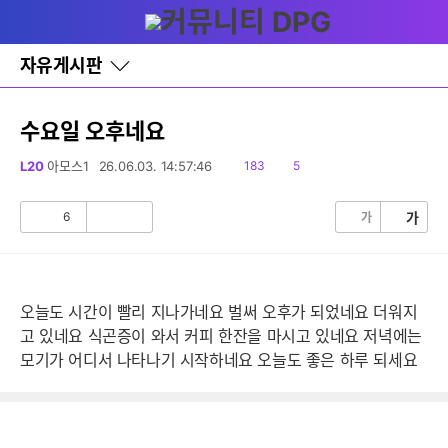
다
글쓰기
메뉴
나
와
홈
자유게시판
바
로
가
기
수요일 오후네요
레
이
읽
댓
L20
아모스1
26.06.03. 14:57:46
183
5
어
음
글
창
토
6
가
가
공
비
글
감
공
감
오늘도 시간이 빨리 지나가네요 벌써 오후가 되었네요 더워지
고 있네요 식곤증이 와서 커피 한잔을 마시고 있네요 저녁에는
모기가 어디서 나타나기 시작하네요 오늘도 좋은 하루 되세요