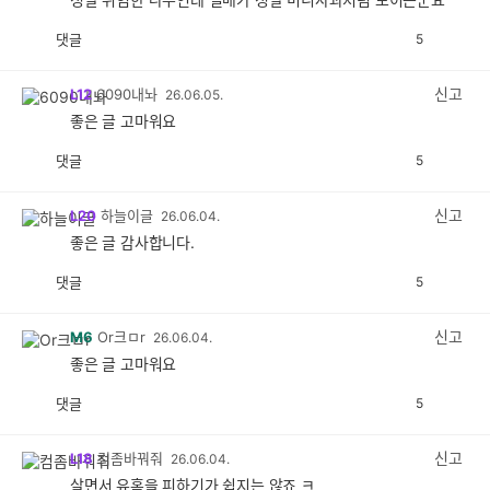
댓글
5
공
비
감
공
감
신고
L12
6090내놔
26.06.05.
좋은 글 고마워요
댓글
5
공
비
감
공
감
신고
L20
하늘이글
26.06.04.
좋은 글 감사합니다.
댓글
5
공
비
감
공
감
신고
M6
Or크ㅁr
26.06.04.
좋은 글 고마워요
댓글
5
공
비
감
공
감
신고
L18
컴좀바꿔줘
26.06.04.
살면서 유혹을 피하기가 쉽지는 않죠 ㅋ