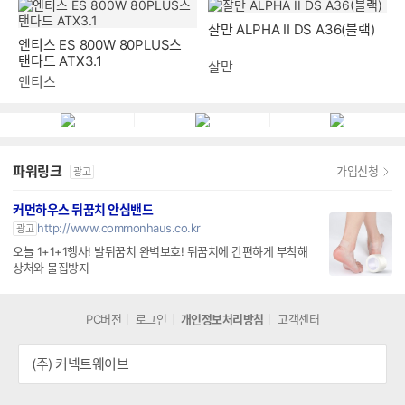
엔티스 ES 800W 80PLUS스
잘만 ALPHA II DS A36(블랙)
탠다드 ATX3.1
엔티스
잘만
파워링크
가입신청
광고
커먼하우스 뒤꿈치 안심밴드
http://www.commonhaus.co.kr
광고
오늘 1+1+1행사! 발뒤꿈치 완벽보호! 뒤꿈치에 간편하게 부착해
상처와 물집방지
PC버전
로그인
개인정보처리방침
고객센터
(주) 커넥트웨이브