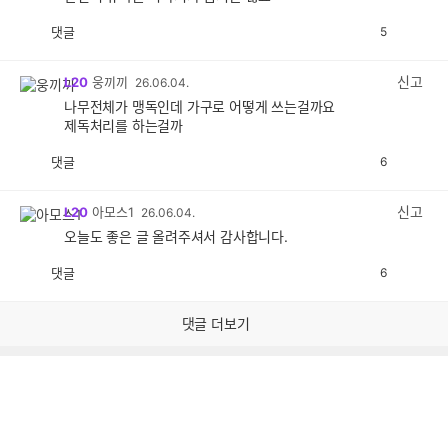
댓글
5
공
비
감
공
감
신고
L20
웅끼끼
26.06.04.
나무전체가 맹독인데 가구로 어떻게 쓰는걸까요
제독처리를 하는걸까
댓글
6
공
비
감
공
감
신고
L20
아모스1
26.06.04.
오늘도 좋은 글 올려주셔서 감사합니다.
댓글
6
공
비
감
공
감
댓글 더보기