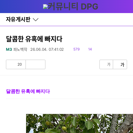
다
글쓰기
메뉴
나
와
홈
자유게시판
바
로
가
기
달콤한 유혹에 빠지다
레
이
읽
댓
M3
파노백작
26.06.04. 07:41:02
579
14
어
음
글
창
토
20
가
가
공
비
글
감
공
감
달콤한 유혹에 빠지다