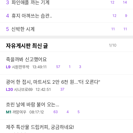
3
파인애플 까는 기계
공
12
댓
14
감
글
4
휴지 아껴쓰는 습관..
공
12
댓
9
감
글
5
신박한 시계
공
11
댓
11
감
글
자유게시판 최신 글
1
/
10
죽을까봐 신고했어요
읽
공
댓
L9
시원한뚜박
13:49:11
57
1
3
음
감
글
광어 한 접시, 마트서도 2만 6천 원…"더 오른다"
읽
L20
시나브로69
12:42:51
37
음
흐린 날에 바람 불어 오는...
읽
공
댓
M1
까망여우
08:17:12
63
4
5
음
감
글
제주 특산물 드립커피, 궁금하네요!