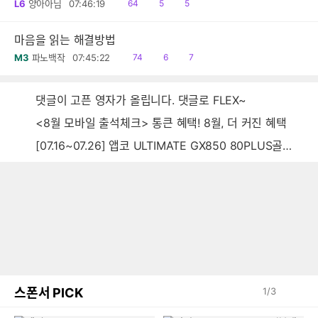
읽
공
댓
L6
양아아님
07:46:19
64
5
5
음
감
글
마음을 읽는 해결방법
읽
공
댓
M3
파노백작
07:45:22
74
6
7
음
감
글
댓글이 고픈 영자가 올립니다. 댓글로 FLEX~
<8월 모바일 출석체크> 통큰 혜택! 8월, 더 커진 혜택
[07.16~07.26] 앱코 ULTIMATE GX850 80PLUS골드 풀모듈러 ATX3.0 블랙
스폰서 PICK
1
/
3