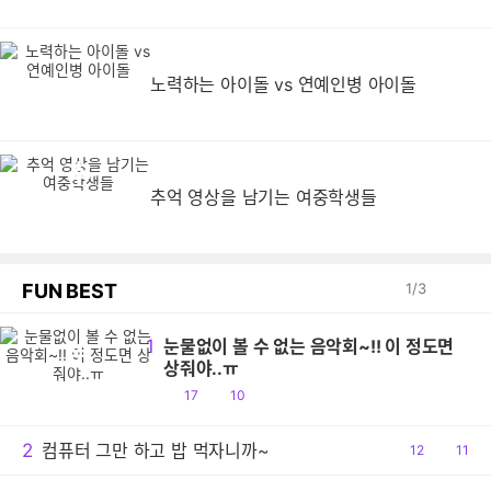
노력하는 아이돌 vs 연예인병 아이돌
추
추억 영상을 남기는 여중학생들
FUN BEST
1
/
3
1
눈물없이 볼 수 없는 음악회~!! 이 정도면
눈
상줘야..ㅠ
공
댓
17
10
감
글
2
컴퓨터 그만 하고 밥 먹자니까~
공
12
댓
11
감
글