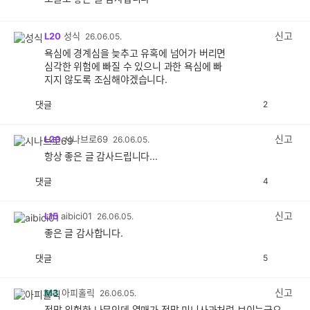
신고
L20
성식
26.06.05.
욕심에 경계심을 늦추고 유혹에 넘어가 버리면
심각한 위험에 빠질 수 있으니 과한 욕심에 빠
지지 않도록 조심해야겠습니다.
댓글
2
공
비
감
공
감
신고
L20
시나브로69
26.06.05.
항상 좋은 글 감사드립니다...
댓글
4
공
비
감
공
감
신고
L15
aibici01
26.06.05.
좋은 글 감사합니다.
댓글
5
공
비
감
공
감
신고
M3
아피홀릭
26.06.05.
정말 위험한 나무인데 열매가 정말 미니사과처럼 보이는군요