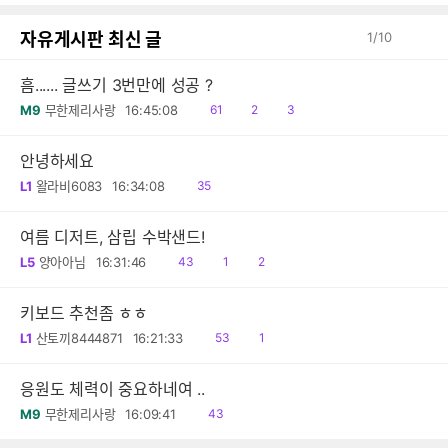
자유게시판 최신 글
1
/
10
흠...... 글쓰기 3번만에 성공 ?
읽
공
댓
M9
무한제리사랑
16:45:08
61
2
3
음
감
글
안녕하세요
읽
L1
왈라비6083
16:34:08
35
음
여름 디저트, 삼립 수박샌드!
읽
공
댓
L5
양아아님
16:31:46
43
1
2
음
감
글
키보드 추천좀 ㅎㅎ
읽
댓
L1
산토끼8444871
16:21:33
53
1
음
글
응원도 체력이 중요하네여 ..
읽
M9
무한제리사랑
16:09:41
43
음