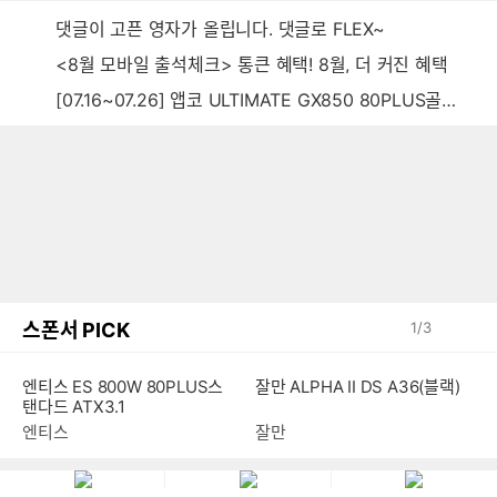
댓글이 고픈 영자가 올립니다. 댓글로 FLEX~
<8월 모바일 출석체크> 통큰 혜택! 8월, 더 커진 혜택
[07.16~07.26] 앱코 ULTIMATE GX850 80PLUS골드 풀모듈러 ATX3.0 블랙
스폰서 PICK
1
/
3
엔티스 ES 800W 80PLUS스
잘만 ALPHA II DS A36(블랙)
탠다드 ATX3.1
엔티스
잘만