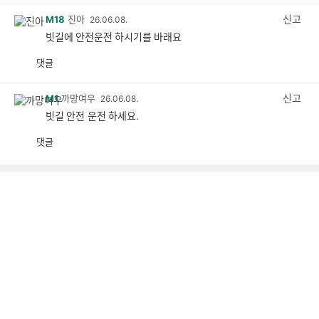
감
공
감
신고
M18
진아
26.06.08.
빗길에 안전운전 하시기를 바래요
댓글
공
비
감
공
감
신고
M1
까망여우
26.06.08.
빗길 안전 운전 하세요.
댓글
공
비
감
공
감