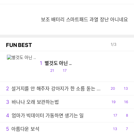
보
보조 배터리 스마트패드 과열 장난 아니네요
FUN BEST
1
/
3
1
별것도 아닌 ..
공
댓
21
17
감
글
2
설거지를 안 해주자 강아지가 한 소름 돋는 행동
공
20
댓
13
감
글
3
바나나 오래 보관하는법
공
19
댓
16
감
글
4
엄마가 빅데이터 가동하면 생기는 일
공
17
댓
8
감
글
5
아름다운 보석
공
13
댓
7
감
글