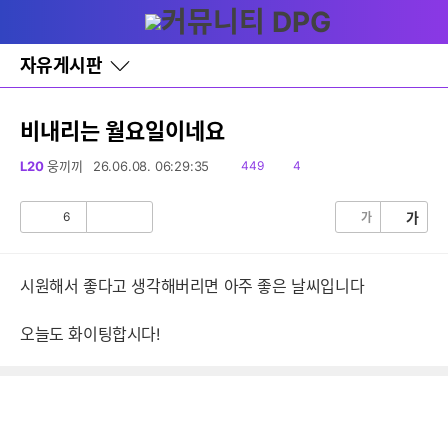
다
글쓰기
메뉴
나
와
홈
자유게시판
바
로
가
기
비내리는 월요일이네요
레
이
읽
댓
L20
웅끼끼
26.06.08. 06:29:35
449
4
어
음
글
창
토
6
가
가
공
비
글
감
공
감
시원해서 좋다고 생각해버리면 아주 좋은 날씨입니다
오늘도 화이팅합시다!