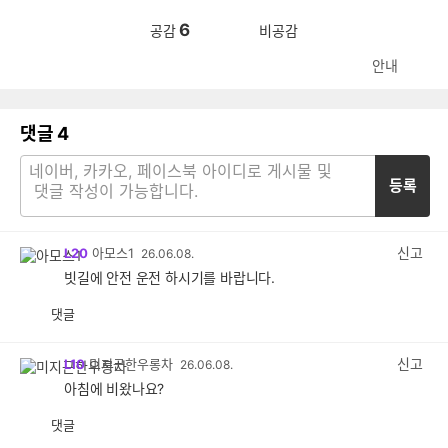
6
공감
비공감
안내
댓글
4
등록
신고
L20
아모스1
26.06.08.
빗길에 안전 운전 하시기를 바랍니다.
댓글
공
비
감
공
감
신고
L10
미지근한우롱차
26.06.08.
아침에 비왔나요?
댓글
공
비