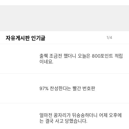
자유게시판 인기글
1
/
4
출췍 조금전 했더니 오늘은 800포인트 적립
이네요.
97% 찬성한다는 빨간 번호판
얼마전 꿈자리가 뒤숭숭하더니 어제 오후에
는 결국 사고 당했습니다.