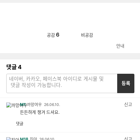
6
공감
비공감
안내
댓글
4
등록
신고
M1
까망여우
26.06.10.
든든하게 챙겨 드셔요.
댓글
공
비
감
공
감
신고
M18
진아
26.06.10.