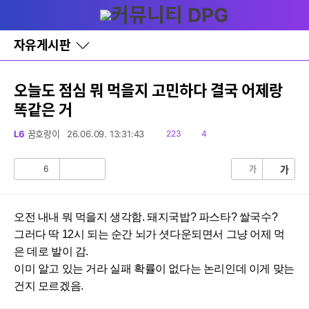
다
글쓰기
메뉴
나
와
홈
자유게시판
바
로
가
기
오늘도 점심 뭐 먹을지 고민하다 결국 어제랑
레
똑같은 거
이
어
창
읽
댓
L6
꿈호랑이
26.06.09. 13:31:43
223
4
토
음
글
글
6
가
가
공
비
감
공
감
오전 내내 뭐 먹을지 생각함. 돼지국밥? 파스타? 쌀국수?
그러다 딱 12시 되는 순간 뇌가 셧다운되면서 그냥 어제 먹
은 데로 발이 감.
이미 알고 있는 거라 실패 확률이 없다는 논리인데 이게 맞는
건지 모르겠음.