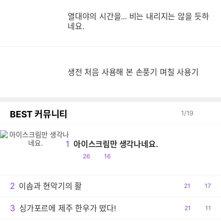
열대야의 시간을... 비는 내리지는 않을 듯하
네요.
생
생전 처음 사용해 본 손풍기 며칠 사용기
BEST 커뮤니티
1
/
19
1
아이스크림만 생각나네요.
공
댓
26
16
감
글
2
이솝과 현악기의 활
공
21
댓
17
감
글
3
싱가포르에 제주 한우가 떴다!
공
21
댓
11
감
글