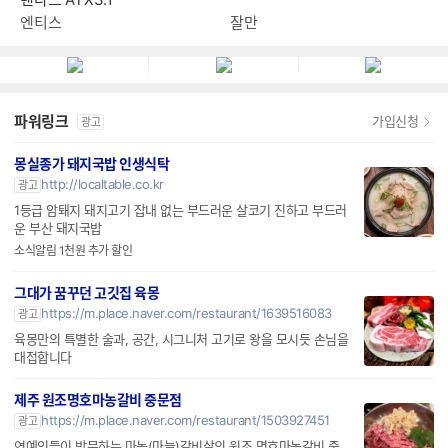
엔티스
잘만
파워링크
가입신청
광고
몽실종가 돼지국밥 인생식탁
http://localtable.co.kr
광고
1등급 암퇘지 돼지고기 잡내 없는 부드러운 살코기 진하고 부드러
운 부산 돼지국밥
소식알림 1천원 추가 할인
그대가 꿈꾸던 고깃집 육몽
https://m.place.naver.com/restaurant/1639516083
광고
육몽만의 특별한 술과, 공간, 시그니처 고기로 왕을 모시듯 손님을
대접합니다
제주 원조명호마농갈비 중문점
https://m.place.naver.com/restaurant/1503927451
광고
연예인들이 방문하는 마농(마늘)갈비살의 원조 명호마농갈비 중