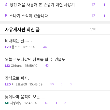
4
생전 처음 사용해 본 손풍기 며칠 사용기
공
17
댓
11
감
글
5
소나기 소식이 있습니다.
공
17
댓
11
감
글
자유게시판 최신 글
1
/
10
비내리는 날~~~
읽
L20
웅끼끼
18:15:05
36
음
오늘은 못나갔던 삼보를 할 수 있을듯
읽
L13
Ohhana
15:59:10
43
음
간식으로 피자.
읽
공
댓
L20
시나브로69
15:43:59
56
3
3
음
감
글
늦게나마 움직여 보는 ....
읽
공
댓
M1
까망여우
12:46:35
53
1
2
음
감
글