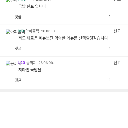
국밥 한표 입니다
댓글
1
공
비
감
공
감
신고
M3
아피홀릭
26.06.10.
저도 새로운 메뉴보단 익숙한 메뉴를 선택할것같습니다
댓글
1
공
비
감
공
감
신고
L20
웅끼끼
26.06.09.
저라면 국밥을...
댓글
1
공
비
감
공
감