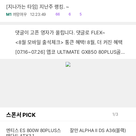
[지나가는 타임] 지난주 랭킹. ~
읽
공
댓
M1
까망여우
12:23:49
66
6
5
음
감
글
댓글이 고픈 영자가 올립니다. 댓글로 FLEX~
<8월 모바일 출석체크> 통큰 혜택! 8월, 더 커진 혜택
[07.16~07.26] 앱코 ULTIMATE GX850 80PLUS골드 풀모듈러 ATX3.0 블랙
스폰서 PICK
1
/
3
엔티스 ES 800W 80PLUS스
잘만 ALPHA II DS A36(블랙)
탠다드 ATX3.1