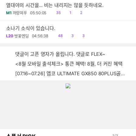
열대야의 시간을... 비는 내리지는 않을 듯하네요.
읽
공
댓
M1
까망여우
05:50:05
35
1
2
음
감
글
소나기 소식이 있습니다.
읽
공
댓
L20
벗꽃엔딩
04:56:38
48
3
3
음
감
글
댓글이 고픈 영자가 올립니다. 댓글로 FLEX~
<8월 모바일 출석체크> 통큰 혜택! 8월, 더 커진 혜택
[07.16~07.26] 앱코 ULTIMATE GX850 80PLUS골드 풀모듈러 ATX3.0 블랙
1
/
3