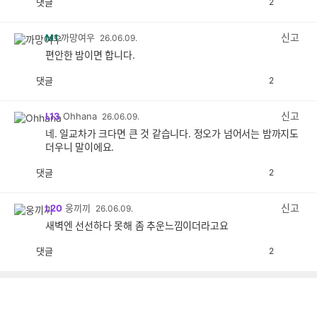
댓글
2
공
비
감
공
감
신고
M1
까망여우
26.06.09.
편안한 밤이면 합니다.
댓글
2
공
비
감
공
감
신고
L13
Ohhana
26.06.09.
네. 일교차가 크다면 큰 것 같습니다. 정오가 넘어서는 밤까지도
더우니 말이에요.
댓글
2
공
비
감
공
감
신고
L20
웅끼끼
26.06.09.
새벽엔 선선하다 못해 좀 추운느낌이더라고요
댓글
2
공
비
감
공
감