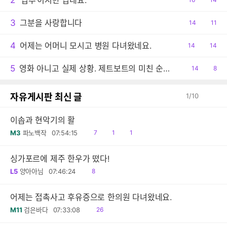
2
‘입추’이지만 덥네요.
감
글
3
그분을 사랑합니다
공
14
댓
11
감
글
4
어제는 어머니 모시고 병원 다녀왔네요.
공
14
댓
14
감
글
5
영화 아니고 실제 상황. 제트보트의 미친 순발력
공
14
댓
8
감
글
자유게시판 최신 글
1
/
10
이솝과 현악기의 활
읽
공
댓
M3
파노백작
07:54:15
7
1
1
음
감
글
싱가포르에 제주 한우가 떴다!
읽
L5
양아아님
07:46:24
8
음
어제는 접촉사고 후유증으로 한의원 다녀왔네요.
읽
M11
검은바다
07:33:08
26
음