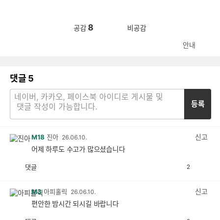
8
공감
비공감
안내
댓글
5
등록
신고
M18
진아
26.06.10.
어제 하루도 수고가 많으셨습니다
댓글
2
공
비
감
공
감
신고
M3
아피홀릭
26.06.10.
편안한 밤시간 되시길 바랍니다