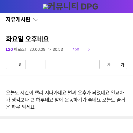
다
글쓰기
메뉴
나
와
홈
자유게시판
바
로
가
기
화요일 오후네요
레
이
읽
댓
L20
아모스1
26.06.09. 17:30:53
450
5
어
음
글
창
토
8
가
가
공
비
글
감
공
감
오늘도 시간이 빨리 지나가네요 벌써 오후가 되었네요 일교차
가 생각보다 큰 하루네요 밤에 운동하기가 좋네요 오늘도 즐거
운 하루 되세요