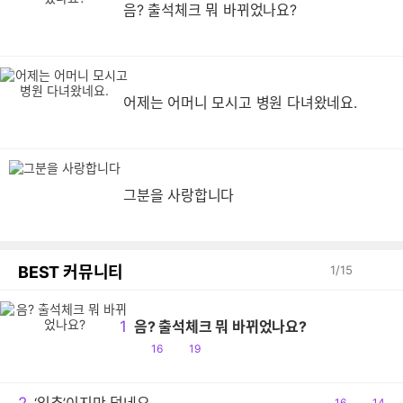
음? 출석체크 뭐 바뀌었나요?
어제는 어머니 모시고 병원 다녀왔네요.
그분을 사랑합니다
BEST 커뮤니티
1
/
15
1
음? 출석체크 뭐 바뀌었나요?
공
댓
16
19
감
글
공
16
댓
14