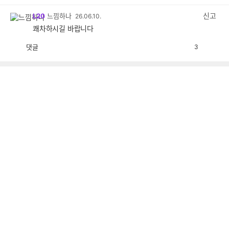
감
공
감
신고
L20
느낌하나
26.06.10.
쾌차하시길 바랍니다
댓글
3
공
비
감
공
감