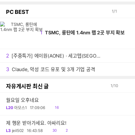
PC BEST
1
/
1
1
TSMC, 룽탄에 1.4nm 팹 2곳 부지 확보
2
[주중특가] 에이원(AONE) · 세고텝(SEGOTEP) 쿨링팬 주중 5일 한정 특가 및 1+1 프로모션 안내!
3
Claude, 악성 코드 유포 및 3개 기업 공격
자유게시판 최신 글
1
/
10
월요일 오후네요
읽
L20
아모스1
17:09:06
16
음
제 행운 받아가세요. 아싸리요!
읽
공
L3
jeil502
16:43:58
30
2