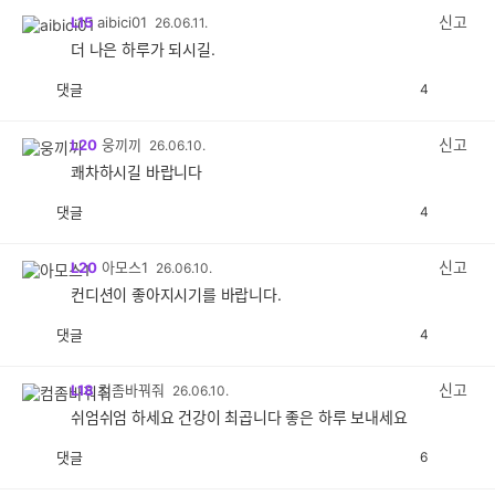
감
신고
L15
aibici01
26.06.11.
더 나은 하루가 되시길.
댓글
4
공
비
감
공
감
신고
L20
웅끼끼
26.06.10.
쾌차하시길 바랍니다
댓글
4
공
비
감
공
감
신고
L20
아모스1
26.06.10.
컨디션이 좋아지시기를 바랍니다.
댓글
4
공
비
감
공
감
신고
L18
컴좀바꿔줘
26.06.10.
쉬엄쉬엄 하세요 건강이 최곱니다 좋은 하루 보내세요
댓글
6
공
비
감
공