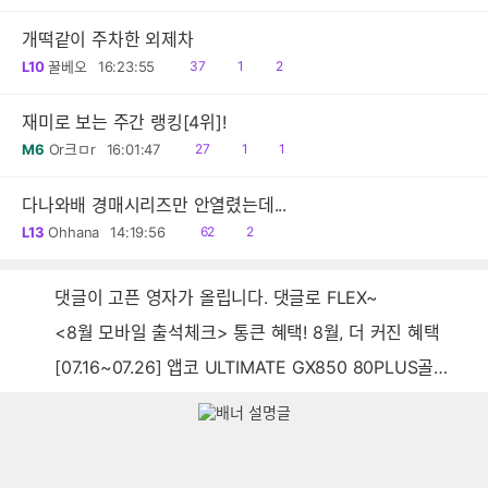
음
감
개떡같이 주차한 외제차
읽
공
댓
L10
꿀베오
16:23:55
37
1
2
음
감
글
재미로 보는 주간 랭킹[4위]!
읽
공
댓
M6
Or크ㅁr
16:01:47
27
1
1
음
감
글
다나와배 경매시리즈만 안열렸는데...
읽
댓
L13
Ohhana
14:19:56
62
2
음
글
댓글이 고픈 영자가 올립니다. 댓글로 FLEX~
<8월 모바일 출석체크> 통큰 혜택! 8월, 더 커진 혜택
[07.16~07.26] 앱코 ULTIMATE GX850 80PLUS골드 풀모듈러 ATX3.0 블랙