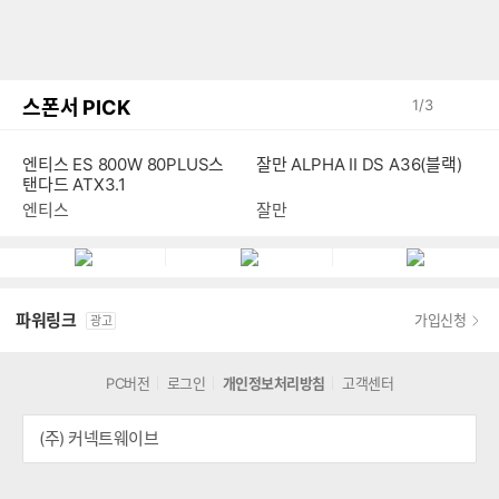
스폰서 PICK
1
/
3
엔티스 ES 800W 80PLUS스
잘만 ALPHA II DS A36(블랙)
탠다드 ATX3.1
엔티스
잘만
파워링크
가입신청
광고
PC버전
로그인
개인정보처리방침
고객센터
(주) 커넥트웨이브