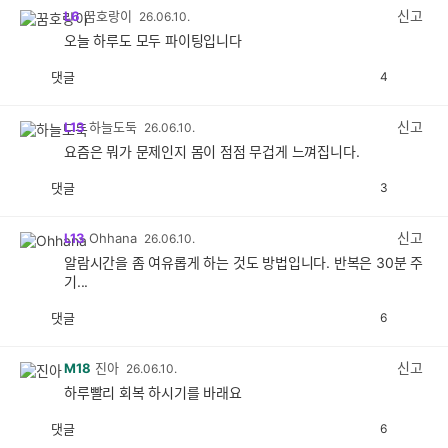
감
신고
L6
꿈호랑이
26.06.10.
오늘 하루도 모두 파이팅입니다
댓글
4
공
비
감
공
감
신고
L13
하늘도둑
26.06.10.
요즘은 뭐가 문제인지 몸이 점점 무겁게 느껴집니다.
댓글
3
공
비
감
공
감
신고
L13
Ohhana
26.06.10.
알람시간을 좀 여유롭게 하는 것도 방법입니다. 반복은 30분 주
기...
댓글
6
공
비
감
공
감
신고
M18
진아
26.06.10.
하루빨리 회복 하시기를 바래요
댓글
6
공
비