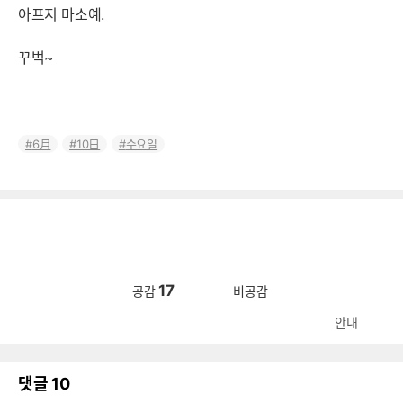
아프지 마소예.
꾸벅~
6月
10日
수요일
17
공감
비공감
안내
댓글
10