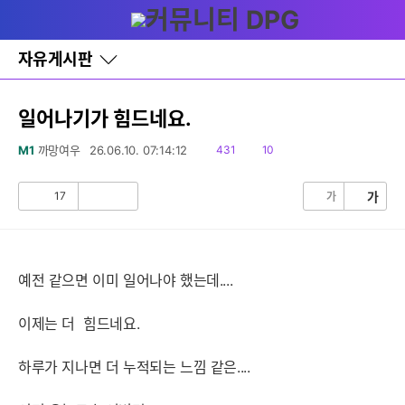
다
글쓰기
메뉴
나
와
홈
자유게시판
바
로
가
기
일어나기가 힘드네요.
레
이
읽
댓
M1
까망여우
26.06.10. 07:14:12
431
10
어
음
글
창
토
17
가
가
공
비
글
감
공
감
예전 같으면 이미 일어나야 했는데....
이제는 더 힘드네요.
하루가 지나면 더 누적되는 느낌 같은....