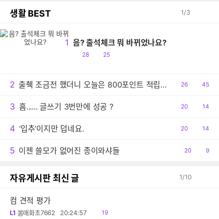
생활 BEST
1
/
3
1
음? 출석체크 뭐 바뀌었나요?
공
댓
28
25
감
글
2
출췍 조금전 했더니 오늘은 800포인트 적립이네요.
공
26
댓
45
감
글
3
흠...... 글쓰기 3번만에 성공 ?
공
20
댓
14
감
글
4
‘입추’이지만 덥네요.
공
20
댓
14
감
글
5
이젠 쓸모가 없어진 종이와샤들
공
20
댓
9
감
글
자유게시판 최신 글
1
/
10
컴 견적 평가
읽
L1
봄매화초7662
20:24:57
19