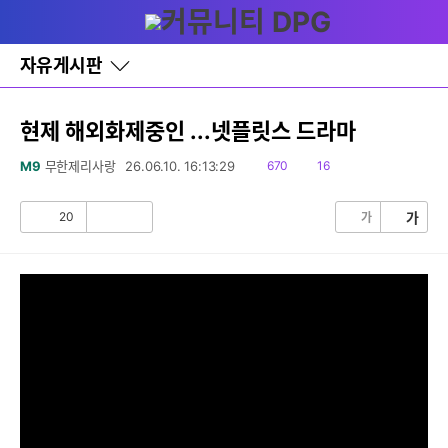
다
글쓰기
메뉴
나
와
홈
자유게시판
바
로
가
기
현제 해외화제중인 ...넷플릿스 드라마
레
이
읽
댓
M9
무한제리사랑
26.06.10. 16:13:29
670
16
어
음
글
창
토
20
가
가
공
비
글
감
공
감