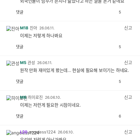
외국인들이 남주가 존시나 닮았다고 하는 글을 본거 같네요
댓글
5
공
비
감
공
감
신고
M18
진아
26.06.11.
이제는 저렇게 하나봐요
댓글
5
공
비
감
공
감
신고
M5
관성
26.06.11.
원작 만화 재미있게 봤는데... 현실에 필요해 보이기는 하네요.
댓글
5
공
비
감
공
감
신고
M6
히이로진
26.06.10.
이제는 저런게 필요한 시점이네요.
댓글
6
공
비
감
공
감
신고
L20
angeless1224
26.06.10.
우리만 저런게 아닌가봐요.