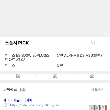
스폰서 PICK
1
/
3
엔티스 ES 800W 80PLUS스
잘만 ALPHA II DS A36(블랙)
탠다드 ATX3.1
엔티스
잘만
파워링크
가입신청
광고
캐나다 커뮤니티 카페
https://cafe.naver.com/m16cryclan
광고