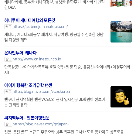
캐나다카페, 풍부한 캐나다정보, 생생한 유학후기, 비자까지 친절
한Q&A
하나투어 캐나다여행의 모든것
https://clubmojo.hanatour.com/
광고
캐나다, 캐나다&미동부 패키지, 자유여행, 항공일주 신속한 상담
및 다양한 혜택
온라인투어, 캐나다
http://www.onlinetour.co.kr
광고
단독상품! 나이아가라폭포뷰 호텔숙박+벌룬 탑승, 유람선+와이너리+야경투어까
지!
아이가 행복한 조기유학 밴센
http://blog.naver.com/vceckorea
광고
밴쿠버 현지유학원 밴센VCEC와 현지 입시전문 JL학원이 선보이
는 관리형 유학
써치백투어 - 일본여행전문
https://blog.naver.com/gojapan-
광고
일본-온천 골프 소규모 후쿠오카 벳푸 유후인 오사카 도쿄 홋카이도 삿포로등