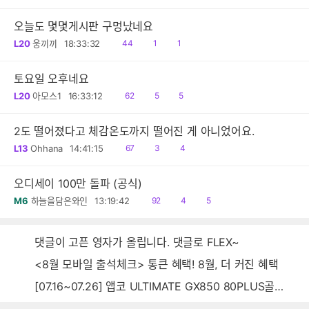
음
오늘도 몇몇게시판 구멍났네요
읽
공
댓
L20
웅끼끼
18:33:32
44
1
1
음
감
글
토요일 오후네요
읽
공
댓
L20
아모스1
16:33:12
62
5
5
음
감
글
2도 떨어졌다고 체감온도까지 떨어진 게 아니었어요.
읽
공
댓
L13
Ohhana
14:41:15
67
3
4
음
감
글
오디세이 100만 돌파 (공식)
읽
공
댓
M6
하늘을담은와인
13:19:42
92
4
5
음
감
글
댓글이 고픈 영자가 올립니다. 댓글로 FLEX~
<8월 모바일 출석체크> 통큰 혜택! 8월, 더 커진 혜택
[07.16~07.26] 앱코 ULTIMATE GX850 80PLUS골드 풀모듈러 ATX3.0 블랙