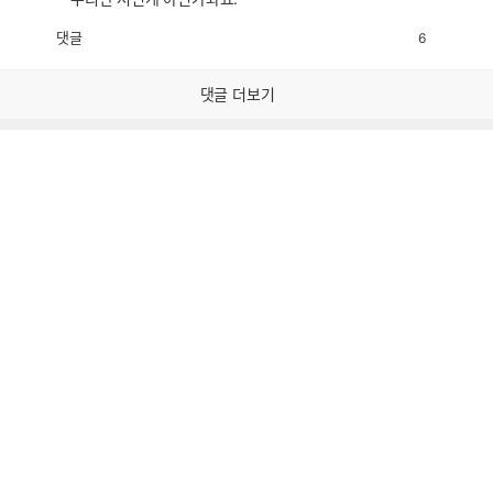
댓글
6
공
비
감
공
감
댓글 더보기