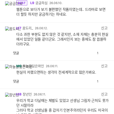
L9
궁금하심
BEST
26.06.10.
웹툰으로 보다가 보기 불편했던 작품이였는데.. 드라마로 보면
더 할듯 하지만 궁금하기는 하네요.
신고
L17
꿈도리_
26.06.12.
다소 과한 부분도 없지 않은 것 같지만, 소재 자체는 충분히 현실
에서 있었던 일들 같더군요. 그래서인지 보는 중에도 참 씁쓸하
더라구요.
댓글
1
공
비
감
공
감
신고
M6
하늘을담은와인
26.06.11.
현실이 저랬으면하는 생각이 전세계적으로 많은가봐요.
댓글
1
공
비
감
공
감
신고
L18
장년인
26.06.11.
우리가 학교 다닐때는 체벌도 있었고 선생님 그림자 근처도 못가
던 시절이라
그러다 학교 선생님들 중 갑자기 인본주의라던지 우리도 미국이