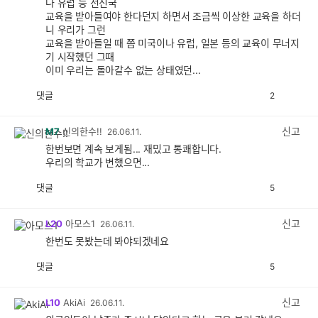
나 유럽 등 선진국
교육을 받아들여야 한다던지 하면서 조금씩 이상한 교육을 하더
니 우리가 그런
교육을 받아들일 때 쯤 미국이나 유럽, 일본 등의 교육이 무너지
기 시작했던 그때
이미 우리는 돌아갈수 없는 상태였던...
댓글
2
공
비
감
공
감
신고
M7
신의한수!!
26.06.11.
한번보면 계속 보게됨... 재밌고 통쾌합니다.
우리의 학교가 변했으면...
댓글
5
공
비
감
공
감
신고
L20
아모스1
26.06.11.
한번도 못봤는데 봐야되겠네요
댓글
5
공
비
감
공
감
신고
L10
AkiAi
26.06.11.