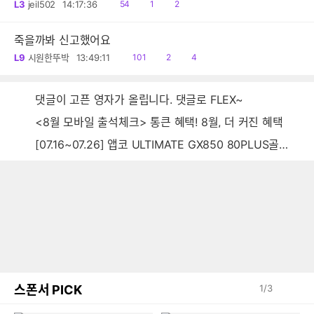
읽
공
댓
L3
jeil502
14:17:36
54
1
2
음
감
글
죽을까봐 신고했어요
읽
공
댓
L9
시원한뚜박
13:49:11
101
2
4
음
감
글
댓글이 고픈 영자가 올립니다. 댓글로 FLEX~
<8월 모바일 출석체크> 통큰 혜택! 8월, 더 커진 혜택
[07.16~07.26] 앱코 ULTIMATE GX850 80PLUS골드 풀모듈러 ATX3.0 블랙
스폰서 PICK
1
/
3