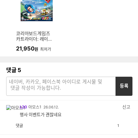
코리아보드게임즈
카트라이더: 레이싱
게임
21,950
원
최저가
댓글
5
등록
신고
L20
아모스1
26.06.12.
행사 이벤트가 괜찮네요
댓글
1
공
비
감
공