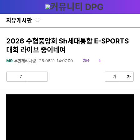
다
글쓰기
메뉴
나
와
홈
자유게시판
바
로
가
기
2026 수협중앙회 Sh세대통합 E-SPORTS
레
대회 라이브 중이네여
이
어
창
읽
댓
M9
무한제리사랑
26.06.11. 14:07:00
254
5
토
음
글
글
7
가
가
공
비
감
공
감