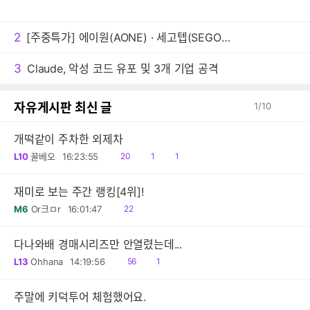
2
[주중특가] 에이원(AONE) · 세고텝(SEGOTEP) 쿨링팬 주중 5일 한정 특가 및 1+1 프로모션 안내!
3
Claude, 악성 코드 유포 및 3개 기업 공격
자유게시판 최신 글
1
/
10
개떡같이 주차한 외제차
읽
공
댓
L10
꿀베오
16:23:55
20
1
1
음
감
글
재미로 보는 주간 랭킹[4위]!
읽
M6
Or크ㅁr
16:01:47
22
음
다나와배 경매시리즈만 안열렸는데...
읽
댓
L13
Ohhana
14:19:56
56
1
음
글
주말에 키덕투어 체험했어요.