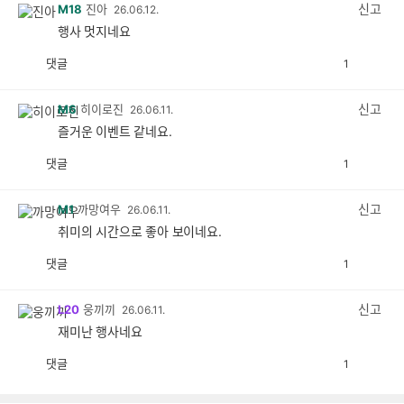
감
신고
M18
진아
26.06.12.
행사 멋지네요
댓글
1
공
비
감
공
감
신고
M6
히이로진
26.06.11.
즐거운 이벤트 같네요.
댓글
1
공
비
감
공
감
신고
M1
까망여우
26.06.11.
취미의 시간으로 좋아 보이네요.
댓글
1
공
비
감
공
감
신고
L20
웅끼끼
26.06.11.
재미난 행사네요
댓글
1
공
비
감
공
감