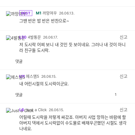
M1
까망여우
BEST
26.06.13.
그땐 반은 밥 반은 반찬으로~
신고
L20
4발통문
26.06.17.
저 도시락 어찌 보니 내 것인 듯 보이네요. 그러나 내 것이 아니
라 친구들 도시락.
댓글
공
비
감
공
감
신고
L11
에스엠5
26.06.15.
내 어린시절의 도시락이군요.
댓글
1
공
비
감
공
감
신고
L6
Just a Click
26.06.15.
어릴때 도시락을 저렇게 싸갔죠. 아버지 사업 망하는 바람에 할
아버지 댁에서 도시락없이 수도물로 배채우곤했던 시절도 생각
나네요.