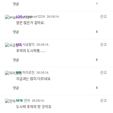
댓글
1
공
비
감
공
감
신고
L20
angeless1224
26.06.14.
양은 많은거 같아요.
댓글
8
공
비
감
공
감
신고
L13
사금팔이
26.06.14.
추억의 도시락통......
댓글
8
공
비
감
공
감
신고
M6
히이로진
26.06.14.
지금과는 많이 다르네요.
댓글
8
공
비
감
공
감
신고
M18
진아
26.06.14.
도시락 추억의 맛 굿이죠