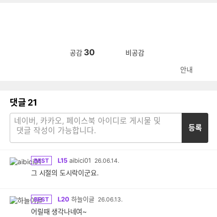
30
공감
비공감
안내
댓글
21
등록
L15
aibici01
BEST
26.06.14.
그 시절의 도시락이군요.
L20
하늘이글
BEST
26.06.13.
어릴때 생각나네여~