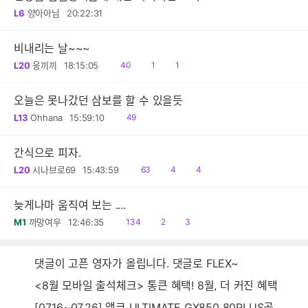
L6
양아아님
20:22:31
비내리는 날~~~
읽
공
댓
L20
웅끼끼
18:15:05
40
1
1
음
감
글
오늘은 못나갔던 삼보를 할 수 있을듯
읽
L13
Ohhana
15:59:10
49
음
간식으로 피자.
읽
공
댓
L20
시나브로69
15:43:59
63
4
4
음
감
글
늦게나마 움직여 보는 ....
읽
공
댓
M1
까망여우
12:46:35
134
2
3
음
감
글
댓글이 고픈 영자가 올립니다. 댓글로 FLEX~
<8월 모바일 출석체크> 통큰 혜택! 8월, 더 커진 혜택
[07.16~07.26] 앱코 ULTIMATE GX850 80PLUS골드 풀모듈러 ATX3.0 블랙