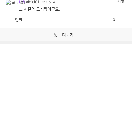
신고
L15
aibici01
26.06.14.
그 시절의 도시락이군요.
댓글
10
공
비
감
공
감
댓글 더보기