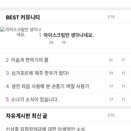
BEST 커뮤니티
1
/
19
1
아이스크림만 생각나네요.
공
댓
26
16
감
글
2
이솝과 현악기의 활
공
21
댓
17
감
글
3
싱가포르에 제주 한우가 떴다!
공
21
댓
11
감
글
4
생전 처음 사용해 본 손풍기 며칠 사용기
공
17
댓
11
감
글
5
소나기 소식이 있습니다.
공
17
댓
11
감
글
자유게시판 최신 글
1
/
10
신상품 입점장려금에 대한 이색적인 소식