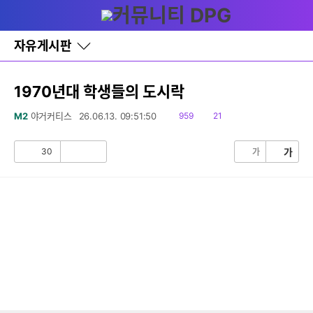
다
글쓰기
메뉴
나
와
홈
자유게시판
바
로
가
기
1970년대 학생들의 도시락
레
이
읽
댓
M2
야거커티스
26.06.13. 09:51:50
959
21
어
음
글
창
토
30
가
가
공
비
글
감
공
감