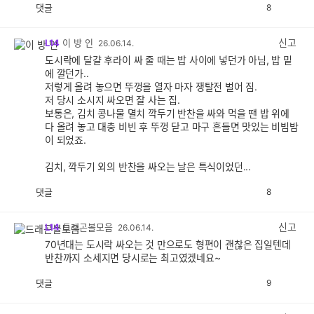
댓글
8
공
비
감
공
감
신고
L14
이 방 인
26.06.14.
도시락에 달걀 후라이 싸 줄 때는 밥 사이에 넣던가 아님, 밥 밑
에 깔던가..
저렇게 올려 놓으면 뚜껑을 열자 마자 쟁탈전 벌어 짐.
저 당시 소시지 싸오면 잘 사는 집.
보통은, 김치 콩나물 멸치 깍두기 반찬을 싸와 먹을 땐 밥 위에
다 올려 놓고 대충 비빈 후 뚜껑 닫고 마구 흔들면 맛있는 비빔밤
이 되었죠.
김치, 깍두기 외의 반찬을 싸오는 날은 특식이었던...
댓글
8
공
비
감
공
감
신고
L14
드래곤볼모음
26.06.14.
70년대는 도시락 싸오는 것 만으로도 형편이 괜찮은 집일텐데
반찬까지 소세지면 당시로는 최고였겠네요~
댓글
9
공
비
감
공
감