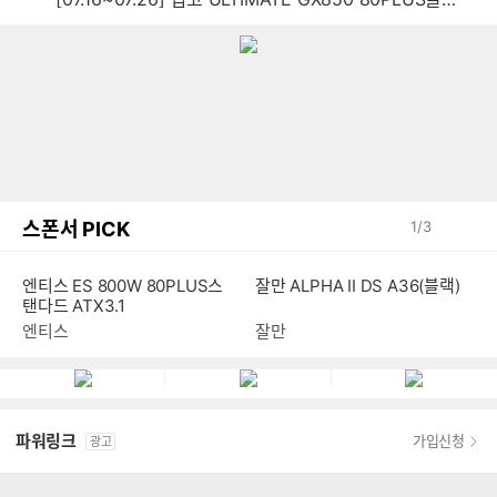
스폰서 PICK
1
/
3
엔티스 ES 800W 80PLUS스
잘만 ALPHA II DS A36(블랙)
탠다드 ATX3.1
엔티스
잘만
파워링크
가입신청
광고