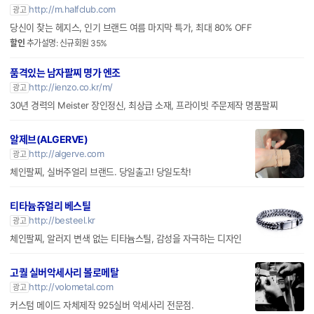
http://m.halfclub.com
광고
당신이 찾는 헤지스, 인기 브랜드 여름 마지막 특가, 최대 80% OFF
할인
추가설명: 신규회원 35%
품격있는 남자팔찌 명가 엔조
http://ienzo.co.kr/m/
광고
30년 경력의 Meister 장인정신, 최상급 소재, 프라이빗 주문제작 명품팔찌
알제브(ALGERVE)
http://algerve.com
광고
체인팔찌, 실버주얼리 브랜드. 당일출고! 당일도착!
티타늄쥬얼리 베스틸
http://besteel.kr
광고
체인팔찌, 알러지 변색 없는 티타늄스틸, 감성을 자극하는 디자인
고퀄 실버악세사리 볼로메탈
http://volometal.com
광고
커스텀 메이드 자체제작 925실버 악세사리 전문점.