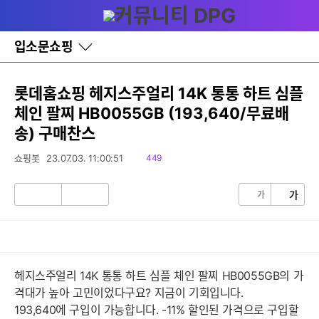
다
글쓰기
메뉴
나
와
홈
입소문쇼핑
바
로
가
기
롯데홈쇼핑 헤지스주얼리 14K 통통 하트 심플
레
체인 팔찌 HB0055GB (193,640/무료배
이
어
송) 구매찬스
창
토
읽
쇼핑봇
23.07.03. 11:00:51
449
글
음
가
가
공
비
감
공
감
헤지스주얼리 14K 통통 하트 심플 체인 팔찌 HB0055GB의 가
격대가 높아 고민이었다구요? 지금이 기회입니다.
193,640에 구입이 가능합니다. -11% 할인된 가격으로 구입할