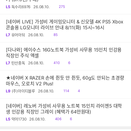
읽
L5
독수리6976
26.08.10.
275
음
[네이버 LIVE] 가성비 게이밍모니터 & 신모델 4K PS5 Xbox
콘솔용 LG모니터 라이브 안내 8/11(화) 15시~16시
읽
L7
유어아뒤
26.08.10.
85
음
[다나와] 에이수스 16G노트북 가성비 사무용 15인치 인강용
직장인 주식 엑셀
읽
공
L7
탄산중독
26.08.10.
410
6
음
감
★네이버 X RAZER 손에 쥔듯 안 쥔듯, 60g도 안되는 초경량
마우스, 오로치 V2 Plus!
읽
공
L9
(주)아이티블루
26.08.10.
114
4
음
감
[네이버] 레노버 가성비 사무용 노트북 15인치 라이젠5 대학
생 인강용 직장인 그레이 (혜택가 64만원대)
읽
공
L5
악어1730
26.08.10.
406
6
음
감