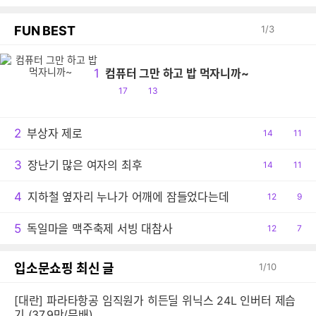
FUN BEST
1
/
3
1
컴퓨터 그만 하고 밥 먹자니까~
공
댓
17
13
감
글
2
부상자 제로
공
14
댓
11
감
글
3
장난기 많은 여자의 최후
공
14
댓
11
감
글
4
지하철 옆자리 누나가 어깨에 잠들었다는데
공
12
댓
9
감
글
5
독일마을 맥주축제 서빙 대참사
공
12
댓
7
감
글
입소문쇼핑 최신 글
1
/
10
[대란] 파라타항공 임직원가 히든딜 위닉스 24L 인버터 제습
기 (37.9만/무배)