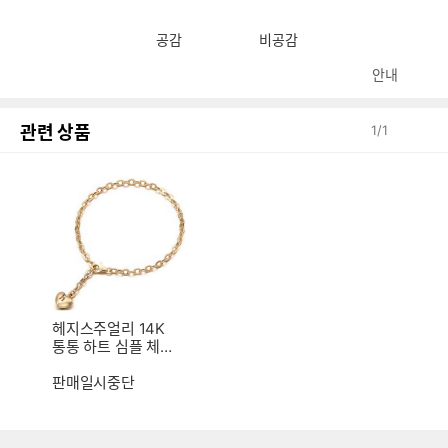
공감
비공감
안내
관련 상품
1
/
1
헤지스주얼리 14K
통통 하트 심플 체인
팔찌 HB0055GB
판매일시중단