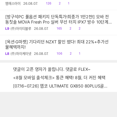
읽
공
댓
엠에스아이
26.08.07.
126
2
1
음
감
글
[방구석PC 풀옵션 패키지 단독특가!최종가 1만2천!] 모바 전
동칫솔 MOVA Fresh Pro 실버 무선 터치 IPX7 방수 10단계
진동 음파 전동칫솔
읽
공
댓
L9
(주)아이티블루
26.08.07.
165
2
2
음
감
글
[옥션·G마켓] 기다리던 NZXT 할인 떴다! 최대 22%+추가선
물혜택까지!
읽
공
댓
L8
(주)하이케이넷
26.08.07.
106
2
1
음
감
글
댓글이 고픈 영자가 올립니다. 댓글로 FLEX~
<8월 모바일 출석체크> 통큰 혜택! 8월, 더 커진 혜택
[07.16~07.26] 앱코 ULTIMATE GX850 80PLUS골드 풀모듈러 ATX3.0 블랙