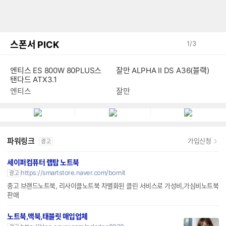
스폰서 PICK
1
/
3
엔티스 ES 800W 80PLUS스
잘만 ALPHA II DS A36(블랙)
탠다드 ATX3.1
엔티스
잘만
파워링크
가입신청
광고
세이퍼컴퓨터 랩탑 노트북
https://smartstore.naver.com/bornit
광고
중고 브랜드노트북, 리사이클노트북 차별화된 클린 서비스로 가성비,가심비노트북
판매
노트북,맥북,태블릿 매입업체