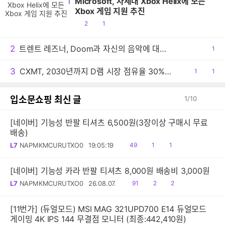
1
Microsoft, 차세대 Xbox Helix에 모든
Xbox 게임 지원 추진
공
댓
2
1
감
글
2
트렌트 레즈너, Doom과 자신의 음악에 대한 생각 밝혀
공
1
감
3
CXMT, 2030년까지 D램 시장 점유율 30% 목표
공
1
댓
1
감
글
입소문쇼핑 최신 글
1
/
10
[네이버] 기능성 반팔 티셔츠 6,500원(3장이상 구매시 무료
배송)
읽
공
댓
L7
NAPMKMCURUTXO0
19:05:19
49
1
1
음
감
글
[네이버] 기능성 카라 반팔 티셔츠 8,000원 배송비 3,000원
읽
공
댓
L7
NAPMKMCURUTXO0
26.08.07.
91
2
2
음
감
글
[11번가] (듀얼모드) MSI MAG 321UPD700 E14 듀얼모드
게이밍 4K IPS 144 무결점 모니터 (최종:442,410원)