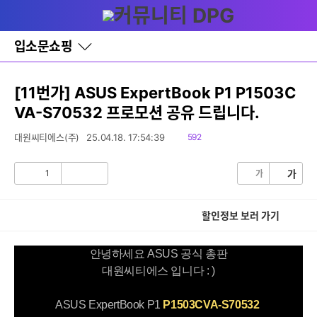
다
글쓰기
메뉴
나
와
홈
입소문쇼핑
바
로
가
기
[11번가] ASUS ExpertBook P1 P1503C
레
VA-S70532 프로모션 공유 드립니다.
이
어
창
읽
대원씨티에스(주)
25.04.18. 17:54:39
592
토
음
글
1
가
가
공
비
감
공
감
할인정보 보러 가기
안녕하세요 ASUS 공식 총판
대원씨티에스 입니다 : )
ASUS ExpertBook P1
P1503CVA-S70532