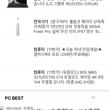
습니다 (LG 그램북 16UD55U-GX5JK)
전자기기
[방구석PC 풀옵션 패키지 단독특
가!최종가 1만2천!] 모바 전동칫솔 MOVA
Fresh Pro 실버 무선 터치 IPX7 방수 10단
계 진동 음파 전동칫솔
컴퓨터
[11번가] ★오늘 저녁 타임세일!★
갤럭시북6 프로 (299만/무료배송)
컴퓨터
[11번가] (듀얼모드) MSI MAG
321UPD700 E14 듀얼모드 게이밍 4K IPS
144 무결점 모니터 (최종:442,410원)
PC BEST
1
/
1