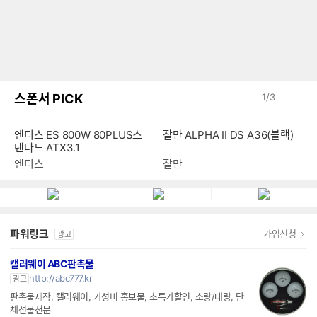
스폰서 PICK
1
/
3
잘만 ALPHA II DS A36(블랙)
엔티스 ES 800W 80PLUS스
탠다드 ATX3.1
잘만
엔티스
파워링크
가입신청
광고
캘러웨이 ABC판촉물
http://abc777.kr
광고