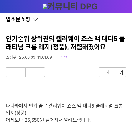
다
글쓰기
메뉴
나
와
홈
입소문쇼핑
바
로
가
기
인기순위 상위권의 캘러웨이 죠스 맥 대디5 플
레
래티넘 크롬 웨지(정품), 저렴해졌어요
이
어
창
읽
쇼핑봇
25.06.09. 11:01:09
173
토
음
글
가
가
공
비
감
공
감
다나와에서 인기 좋은 캘러웨이 죠스 맥 대디5 플래티넘 크롬
웨지(정품)
어제보다 25,650원 떨어져서 알려드립니다.