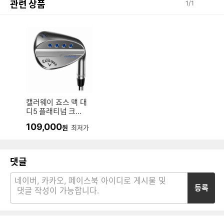
관련 상품
1
/
1
캘러웨이 죠스 맥 대
디5 플래티넘 크롬
웨지 (정품)
109,000
원
최저가
댓글
등록