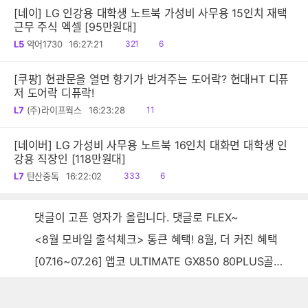
[네이] LG 인강용 대학생 노트북 가성비 사무용 15인치 재택
근무 주식 엑셀 [95만원대]
읽
공
L5
악어1730
16:27:21
321
6
음
감
[쿠팡] 현관문을 열면 향기가 반겨주는 도어락? 현대HT 디퓨
저 도어락 디퓨락!
읽
L7
(주)라이프웍스
16:23:28
11
음
[네이버] LG 가성비 사무용 노트북 16인치 대화면 대학생 인
강용 직장인 [118만원대]
읽
공
L7
탄산중독
16:22:02
333
6
음
감
댓글이 고픈 영자가 올립니다. 댓글로 FLEX~
<8월 모바일 출석체크> 통큰 혜택! 8월, 더 커진 혜택
[07.16~07.26] 앱코 ULTIMATE GX850 80PLUS골드 풀모듈러 ATX3.0 블랙