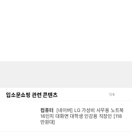
입소문쇼핑 관련 콘텐츠
1
/
4
컴퓨터
[네이버] LG 가성비 사무용 노트북
16인치 대화면 대학생 인강용 직장인 [118
만원대]