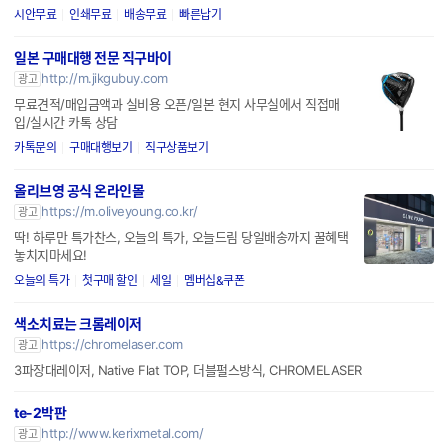
판촉물제작, 캘러웨이, 가성비 홍보물, 초특가할인, 소량/대량, 단
체선물전문
시안무료
인쇄무료
배송무료
빠른납기
일본 구매대행 전문 직구바이
http://m.jikgubuy.com
광고
무료견적/매입금액과 실비용 오픈/일본 현지 사무실에서 직접매
입/실시간 카톡 상담
카톡문의
구매대행보기
직구상품보기
올리브영 공식 온라인몰
https://m.oliveyoung.co.kr/
광고
딱! 하루만 특가찬스, 오늘의 특가, 오늘드림 당일배송까지 꿀혜택
놓치지마세요!
오늘의 특가
첫구매 할인
세일
멤버십&쿠폰
색소치료는 크롬레이저
https://chromelaser.com
광고
3파장대레이저, Native Flat TOP, 더블펄스방식, CHROMELASER
te-2박판