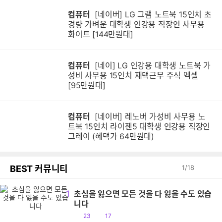
컴퓨터
[네이버] LG 그램 노트북 15인치 초
경량 가벼운 대학생 인강용 직장인 사무용
화이트 [144만원대]
컴퓨터
[네이] LG 인강용 대학생 노트북 가
성비 사무용 15인치 재택근무 주식 엑셀
[95만원대]
컴퓨터
[네이버] 레노버 가성비 사무용 노
트북 15인치 라이젠5 대학생 인강용 직장인
그레이 (혜택가 64만원대)
BEST 커뮤니티
1
/
18
1
초심을 잃으면 모든 것을 다 잃을 수도 있습
니다
공
댓
23
17