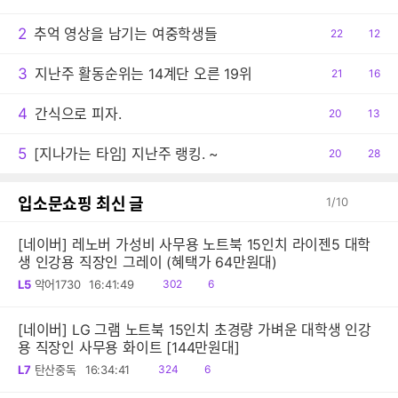
감
글
2
추억 영상을 남기는 여중학생들
공
22
댓
12
감
글
3
지난주 활동순위는 14계단 오른 19위
공
21
댓
16
감
글
4
간식으로 피자.
공
20
댓
13
감
글
5
[지나가는 타임] 지난주 랭킹. ~
공
20
댓
28
감
글
입소문쇼핑 최신 글
1
/
10
[네이버] 레노버 가성비 사무용 노트북 15인치 라이젠5 대학
생 인강용 직장인 그레이 (혜택가 64만원대)
읽
공
L5
악어1730
16:41:49
302
6
음
감
[네이버] LG 그램 노트북 15인치 초경량 가벼운 대학생 인강
용 직장인 사무용 화이트 [144만원대]
읽
공
L7
탄산중독
16:34:41
324
6
음
감