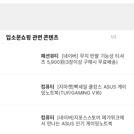
입소문쇼핑 관련 콘텐츠
1
/
2
패션뷰티
[네이버] 무지 반팔 기능성 티셔
츠 5,900원(3장이상 구매시 무료배송)
컴퓨터
[지마켓]빡세일 쿨캉스 ASUS 게이
밍노트북(TUF/GAMING V16)
컴퓨터
[네이버]지포스스토어 메가위크에
서 만나는 ASUS 인기 게이밍노트북