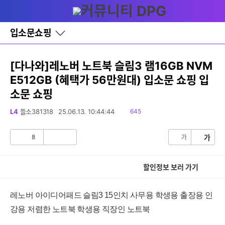
다
글쓰기
메뉴
나
와
홈
입소문쇼핑
바
로
가
기
[다나와]레노버 노트북 슬림3 램16GB NVM
레
E512GB (혜택가 56만원대) 입소문 쇼핑 입
이
어
소문 쇼핑
창
토
읽
L4
들소381318
25.06.13. 10:44:44
645
글
음
8
가
가
공
비
감
공
감
할인정보 보러 가기
레노버 아이디어패드 슬림3 15인치 사무용 학생용 출장용 인
강용 저렴한 노트북 학생용 직장인 노트북