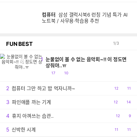
컴퓨터
삼성 갤럭시북6 런칭 기념 특가 AI
노트북 / 사무용·학습용 추천
FUN BEST
1
/
3
1
눈물없이 볼 수 없는 음악회~!! 이 정도면
눈
상줘야..ㅠ
공
댓
17
10
감
글
2
컴퓨터 그만 하고 밥 먹자니까~
공
12
댓
11
감
글
3
파인애플 까는 기계
공
12
댓
14
감
글
4
휴지 아껴쓰는 습관..
공
12
댓
9
감
글
5
신박한 시계
공
11
댓
11
감
글