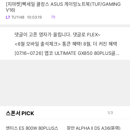
[지마켓]빡세일 쿨캉스 ASUS 게이밍노트북(TUF/GAMING
V16)
읽
L7
TU1148
10:03:19
70
음
댓글이 고픈 영자가 올립니다. 댓글로 FLEX~
<8월 모바일 출석체크> 통큰 혜택! 8월, 더 커진 혜택
[07.16~07.26] 앱코 ULTIMATE GX850 80PLUS골드 풀모듈러 ATX3.0 블랙
스폰서 PICK
1
/
3
엔티스 ES 800W 80PLUS스
잘만 ALPHA II DS A36(블랙)