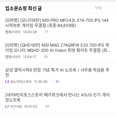
입소문쇼핑 최신 글
1
/
10
[G마켓] [모니터8만] MSI PRO MP243L E14-700 IPS 144
시력보호 게이밍 무결점 (최종:84,859원)
읽
엠에스아이
13:00:28
17
음
[G마켓] [QHD18만] MSI MAG 274QRFW E20 700 IPS 게
이밍 모니터 WQHD 200 AI Vision 피벗 화이트 무결점 (최
종:189,200원)
읽
엠에스아이
12:54:17
25
음
삼성 갤럭시북6 런칭 기념 특가 AI 노트북 / 사무용·학습용 추
천
읽
L3
유노이아스토어
11:32:30
50
음
[네이버]지포스스토어 메가위크에서 만나는 ASUS 인기 게이
밍노트북
읽
L7
TU1148
10:51:52
57
음