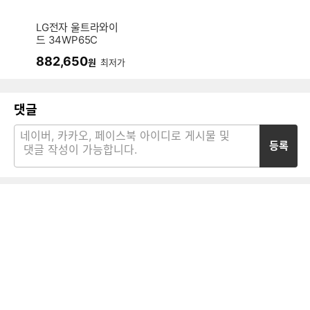
LG전자 울트라와이
드 34WP65C
882,650
원
최저가
댓글
등록