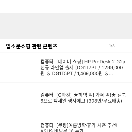
입소문쇼핑 관련 콘텐츠
1
/
3
컴퓨터
[네이버 쇼핑] HP ProDesk 2 G2a
신규 라인업 출시 [DG1T7PT / 1,299,000
원 ＆ DG1T5PT / 1,469,000원 ＆
DG1Q4PT / 1,599,000원]
컴퓨터
[G마켓] ★혜택 빡! 가격 빡!★ 갤북
6프로 빡세일 행사예고 (308만/무료배송)
컴퓨터
[쿠팡]여름방학·휴가 시즌 추천!
ASUS 비보북 16 특가