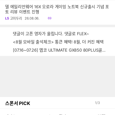
델 에일리언웨어 16X 오로라 게이밍 노트북 신규출시 기념 포
토 리뷰 이벤트 진행
읽
L5
고미두리
26.08.06.
69
음
댓글이 고픈 영자가 올립니다. 댓글로 FLEX~
<8월 모바일 출석체크> 통큰 혜택! 8월, 더 커진 혜택
[07.16~07.26] 앱코 ULTIMATE GX850 80PLUS골드 풀모듈러 ATX3.0 블랙
스폰서 PICK
1
/
3