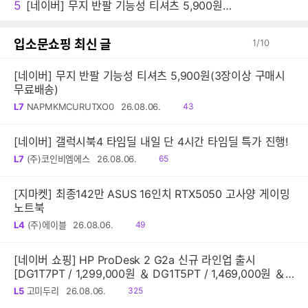
5
[네이버] 무지 반팔 기능성 티셔츠 5,900원(3장이상 구매시 무료배송)
입소문쇼핑 최신 글
1
/
10
[네이버] 무지 반팔 기능성 티셔츠 5,900원(3장이상 구매시
무료배송)
읽
L7
NAPMKMCURUTXO0
26.08.06.
43
음
[네이버] 갤럭시북4 타임딜 내일 단 4시간 타임딜 특가 진행!
읽
L7
(주)코인비엠에스
26.08.06.
65
음
[지마켓] 최종142만 ASUS 16인치 RTX5050 고사양 게이밍
노트북
읽
L4
(주)에이블
26.08.06.
49
음
[네이버 쇼핑] HP ProDesk 2 G2a 신규 라인업 출시
[DG1T7PT / 1,299,000원 ＆ DG1T5PT / 1,469,000원 ＆
DG1Q4PT / 1,599,000원]
읽
L5
고미두리
26.08.06.
325
음