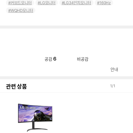
커브드모니터
LG모니터
LG34인치모니터
160Hz
WQHD모니터
6
공감
비공감
안내
관련 상품
1
/
1