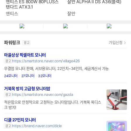
엔티스 ES 800W 80PLUS스
잘만 ALPHA II DS A36(블랙)
탠다드 ATX3.1
엔티스
잘만
파워링크
가입신청
광고
마을상상 픽셀아트 모니터
https://smartstore.naver.com/village426
광고
무결점 모니터 판매, 서브용모니터, 22인치~34인치, 세금계산서 가능
24모니터
27모니터
32모니터
거북목 방지 고급형 모니터암
https://smartstore.naver.com/gazda
광고
적은힘으로 안정적으로 고정하는 모니터암입니다. 거북목 목디스
크 방지!
디클 27인치 모니터
https://brand.naver.com/dicle
광고