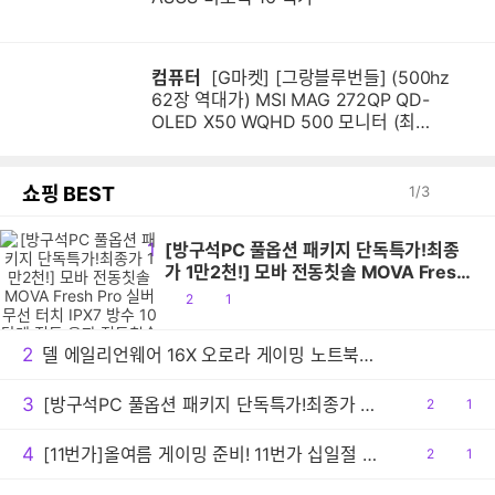
컴퓨터
[G마켓] [그랑블루번들] (500hz
62장 역대가) MSI MAG 272QP QD-
OLED X50 WQHD 500 모니터 (최
종:620,160원)
쇼핑 BEST
1
/
3
1
[방구석PC 풀옵션 패키지 단독특가!최종
가 1만2천!] 모바 전동칫솔 MOVA Fresh
Pro 실버 무선 터치 IPX7 방수 10단계 진
공
댓
2
1
동 음파 전동칫솔
감
글
2
델 에일리언웨어 16X 오로라 게이밍 노트북 신규출시 기념 포토 리뷰 이벤트 진행
3
[방구석PC 풀옵션 패키지 단독특가!최종가 1만2천!] 모바 전동칫솔 MOVA Fresh Pro 실버 무선 터치 IPX7 방수 10단계 진동 음파 전동칫솔
공
2
댓
1
감
글
4
[11번가]올여름 게이밍 준비! 11번가 십일절 ASUS TUF A14 특가
공
2
댓
1
감
글