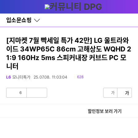
다
글쓰기
메뉴
나
와
홈
입소문쇼핑
바
로
가
기
[지마켓 7월 빡세일 특가 42만] LG 울트라와
레
이드 34WP65C 86cm 고해상도 WQHD 2
이
어
1:9 160Hz 5ms 스피커내장 커브드 PC 모
창
토
니터
글
읽
L6
모니터특가
25.07.08. 11:03:04
628
음
6
가
가
공
비
감
공
감
할인정보 보러 가기