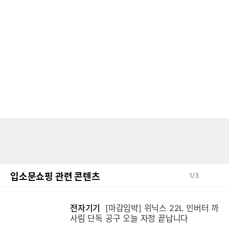
입소문쇼핑 관련 콘텐츠
1
/
3
전자기기
[마감임박] 위닉스 22L 인버터 까
사림 단독 공구 오늘 자정 끝납니다