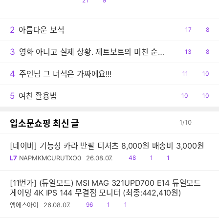
21
9
감
글
2
아름다운 보석
공
17
댓
8
감
글
3
영화 아니고 실제 상황. 제트보트의 미친 순발력
공
13
댓
8
감
글
4
주인님 그 녀석은 가짜에요!!!
공
11
댓
10
감
글
5
여친 활용법
공
10
댓
10
감
글
입소문쇼핑 최신 글
1
/
10
[네이버] 기능성 카라 반팔 티셔츠 8,000원 배송비 3,000원
읽
공
댓
L7
NAPMKMCURUTXO0
26.08.07.
48
1
1
음
감
글
[11번가] (듀얼모드) MSI MAG 321UPD700 E14 듀얼모드
게이밍 4K IPS 144 무결점 모니터 (최종:442,410원)
읽
공
댓
엠에스아이
26.08.07.
96
1
1
음
감
글