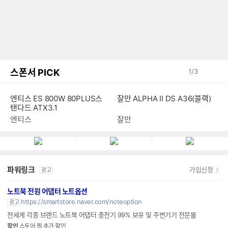
스폰서 PICK
1
/
3
잘만 ALPHA II DS A36(블랙)
엔티스 ES 800W 80PLUS스
탠다드 ATX3.1
잘만
엔티스
파워링크
가입신청
광고
노트북 전원 어댑터 노트옵션
https://smartstore.naver.com/noteoption
광고