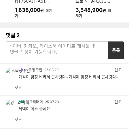
NT760VJT-A51A
프로 NT940XJG-
(SSD 256GB)
KD72G (SSD 1TB)
1,838,000
3,548,900
원
최저
원
최
가
저가
댓글
2
등록
신고
L9
ok목장주인
25.08.29.
가격이 엄청 비싸서 못사것다~가격이 엄청 비싸서 못사것다~
댓글
공
비
감
공
감
신고
M6
앙그리버머
25.07.23.
혜택이 아주 좋네요.
댓글
공
비
감
공