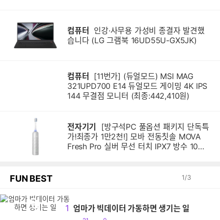
컴퓨터
인강·사무용 가성비 종결자 발견했
습니다 (LG 그램북 16UD55U-GX5JK)
컴퓨터
[11번가] (듀얼모드) MSI MAG
321UPD700 E14 듀얼모드 게이밍 4K IPS
144 무결점 모니터 (최종:442,410원)
전자기기
[방구석PC 풀옵션 패키지 단독특
가!최종가 1만2천!] 모바 전동칫솔 MOVA
Fresh Pro 실버 무선 터치 IPX7 방수 10단
계 진동 음파 전동칫솔
FUN BEST
1
/
3
엄
1
엄마가 빅데이터 가동하면 생기는 일
공
댓