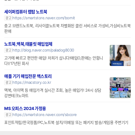
전세계 각종 브랜드 노트북 어댑터 충전기 99% 보유 및 주변기기 전문몰
할인
스토어 찜 추가 할인
세이퍼컴퓨터 랩탑 노트북
https://smartstore.naver.com/bornit
광고
중고 브랜드노트북, 리사이클노트북 차별화된 클린 서비스로 가성비,가심비노트북
판매
노트북,맥북,태블릿 매입업체
http://blog.naver.com/paladog8030
광고
고가에 빠르고 편안한 매입! 저희가 삽니다!매입O,판매는 안합니
다!/17년된 회사
애플 기기 매입전문 맥스토리
https://macstory.co.kr
광고
맥북, 아이맥 등 매입가격 실시간 조회, 높은 매입가! 24시 상담
강변테크노마트
MS 오피스 2024 가정용
https://smartstore.naver.com/sbcore
광고
포인트적립/한국정품/PC,노트북 설치/이메일 또는 패키지 발송/게임용 주변기기