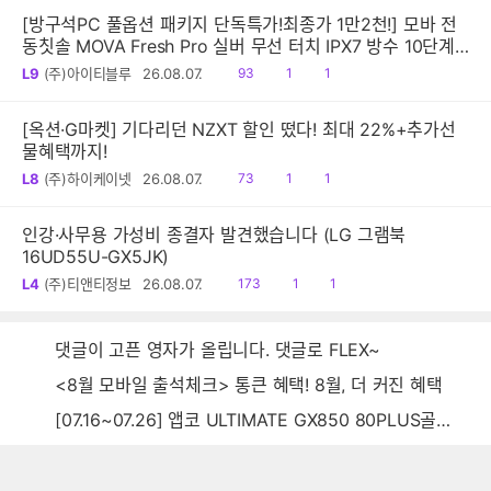
[방구석PC 풀옵션 패키지 단독특가!최종가 1만2천!] 모바 전
동칫솔 MOVA Fresh Pro 실버 무선 터치 IPX7 방수 10단계
진동 음파 전동칫솔
읽
공
댓
L9
(주)아이티블루
26.08.07.
93
1
1
음
감
글
[옥션·G마켓] 기다리던 NZXT 할인 떴다! 최대 22%+추가선
물혜택까지!
읽
공
댓
L8
(주)하이케이넷
26.08.07.
73
1
1
음
감
글
인강·사무용 가성비 종결자 발견했습니다 (LG 그램북
16UD55U-GX5JK)
읽
공
댓
L4
(주)티앤티정보
26.08.07.
173
1
1
음
감
글
댓글이 고픈 영자가 올립니다. 댓글로 FLEX~
<8월 모바일 출석체크> 통큰 혜택! 8월, 더 커진 혜택
[07.16~07.26] 앱코 ULTIMATE GX850 80PLUS골드 풀모듈러 ATX3.0 블랙