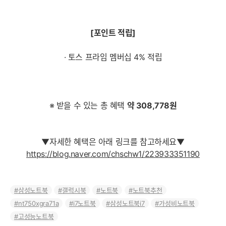
[포인트 적립]
· 토스 프라임 멤버십 4% 적립
※ 받을 수 있는 총 혜택
약 308,778원
▼자세한 혜택은 아래 링크를 참고하세요▼
https://blog.naver.com/chschw1/223933351190
삼성노트북
갤럭시북
노트북
노트북추천
nt750xgra71a
i7노트북
삼성노트북i7
가성비노트북
고성능노트북