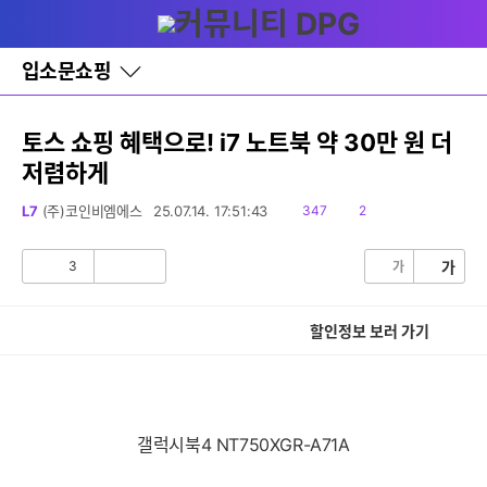
다
글쓰기
메뉴
나
와
홈
입소문쇼핑
바
로
가
기
토스 쇼핑 혜택으로! i7 노트북 약 30만 원 더
레
저렴하게
이
어
창
읽
댓
L7
(주)코인비엠에스
25.07.14. 17:51:43
347
2
토
음
글
글
3
가
가
공
비
감
공
감
할인정보 보러 가기
갤럭시북4 NT750XGR-A71A