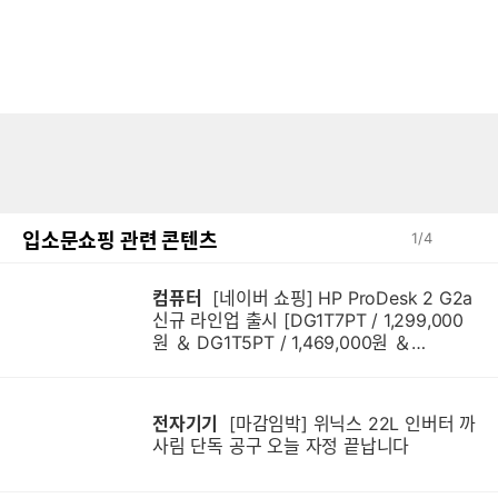
입소문쇼핑 관련 콘텐츠
1
/
4
컴퓨터
[네이버 쇼핑] HP ProDesk 2 G2a
신규 라인업 출시 [DG1T7PT / 1,299,000
원 ＆ DG1T5PT / 1,469,000원 ＆
DG1Q4PT / 1,599,000원]
전자기기
[마감임박] 위닉스 22L 인버터 까
사림 단독 공구 오늘 자정 끝납니다