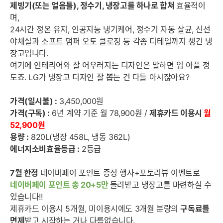
제빙기(또는 얼음틀), 정수기, 냉장고를 하나로 합쳐
효율적이
며,
24시간 정온 유지, 인공지능 냉기케어, 정수기 자동 살균, 신선
야채실과 소프트 댐퍼 오토 클로징 등 각종 디테일까지 챙긴 냉
장고입니다.
여기에 인테리어와 잘 어우러지는 디자인은 말하면 입 아플 정
도죠. LG가 냉장고 디자인 잘 뽑는 건 다들 아시잖아요?
가격(일시불) :
3,450,000원
가격(구독) :
6년 계약 기준 월 78,900원 /
제휴카드 이용시
월
52,900
원
용량 :
820L(냉장 458L, 냉동 362L)
에너지소비효율등급 :
2등급
7월 한정
네이버페이 포인트 증정 행사+포토리뷰 이벤트로
네이버페이 포인트 총 20+5만
돌려받고 냉장고를 마련하실 수
있습니다!!
제휴카드 이용시 5개월, 미이용시에도 3개월 분량의
구독료를
면제
받고 시작하는 거나 다름없습니다.