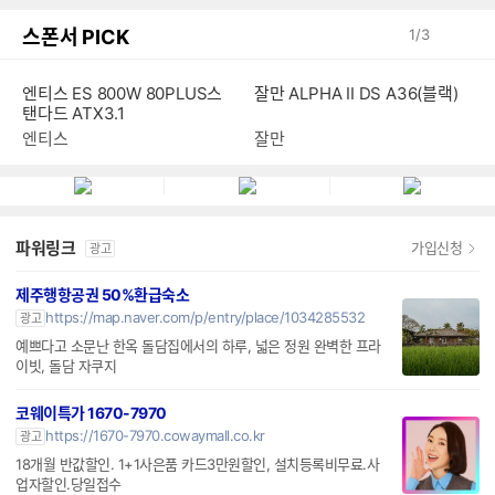
스폰서 PICK
1
/
3
엔티스 ES 800W 80PLUS스
잘만 ALPHA II DS A36(블랙)
탠다드 ATX3.1
엔티스
잘만
파워링크
가입신청
광고
제주행항공권 50%환급숙소
https://map.naver.com/p/entry/place/1034285532
광고
예쁘다고 소문난 한옥 돌담집에서의 하루, 넓은 정원 완벽한 프라
이빗, 돌담 자쿠지
코웨이특가 1670-7970
https://1670-7970.cowaymall.co.kr
광고
18개월 반값할인. 1+1사은품 카드3만원할인, 설치등록비무료.사
업자할인.당일접수