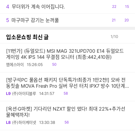
4
무더위가 계속 이어집니다.
공
22
댓
15
감
글
5
마구마구 감기는 눈꺼풀
공
21
댓
20
감
글
입소문쇼핑 최신 글
1
/
10
[11번가] (듀얼모드) MSI MAG 321UPD700 E14 듀얼모드
게이밍 4K IPS 144 무결점 모니터 (최종:442,410원)
읽
엠에스아이
15:26:05
50
음
[방구석PC 풀옵션 패키지 단독특가!최종가 1만2천!] 모바 전
동칫솔 MOVA Fresh Pro 실버 무선 터치 IPX7 방수 10단계
진동 음파 전동칫솔
읽
L9
(주)아이티블루
14:31:57
58
음
[옥션·G마켓] 기다리던 NZXT 할인 떴다! 최대 22%+추가선
물혜택까지!
읽
L8
(주)하이케이넷
13:30:38
56
음