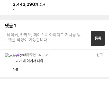
R042 (전국무료)
3,442,290
원
최저
가
댓글
1
등록
신고
L9
ok목장주인
25.08.29.
니가 왜 여기서 나와~
댓글
공
비
감
공
감