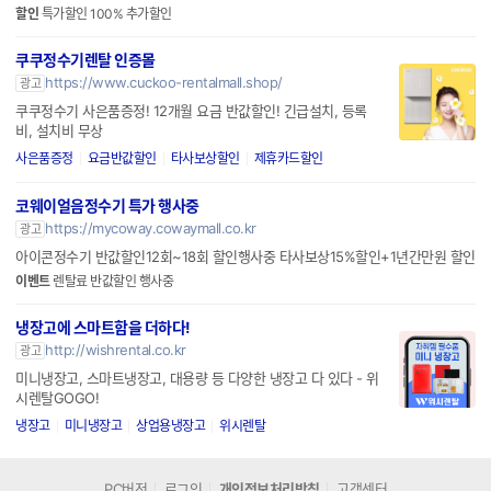
할인
특가할인 100% 추가할인
쿠쿠정수기렌탈 인증몰
https://www.cuckoo-rentalmall.shop/
광고
쿠쿠정수기 사은품증정! 12개월 요금 반값할인! 긴급설치, 등록
비, 설치비 무상
사은품증정
요금반값할인
타사보상할인
제휴카드할인
코웨이얼음정수기 특가 행사중
https://mycoway.cowaymall.co.kr
광고
아이콘정수기 반값할인12회~18회 할인행사중 타사보상15%할인+1년간만원 할인
이벤트
렌탈료 반값할인 행사중
냉장고에 스마트함을 더하다!
http://wishrental.co.kr
광고
미니냉장고, 스마트냉장고, 대용량 등 다양한 냉장고 다 있다 - 위
시렌탈GOGO!
냉장고
미니냉장고
상업용냉장고
위시렌탈
PC버전
로그인
개인정보처리방침
고객센터