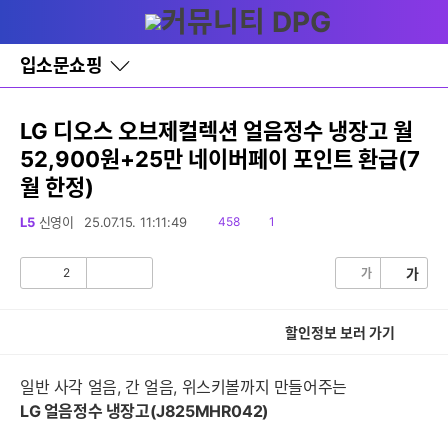
다
글쓰기
메뉴
나
와
홈
입소문쇼핑
바
로
가
기
LG 디오스 오브제컬렉션 얼음정수 냉장고 월
레
52,900원+25만 네이버페이 포인트 환급(7
이
어
월 한정)
창
토
읽
댓
L5
신영이
25.07.15. 11:11:49
458
1
글
음
글
2
가
가
공
비
감
공
감
할인정보 보러 가기
일반 사각 얼음, 간 얼음, 위스키볼까지 만들어주는
LG 얼음정수 냉장고
(J825MHR042)