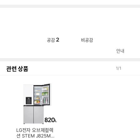
2
공감
비공감
안내
관련 상품
1
/
1
LG전자 오브제컬렉
션 STEM J825MH