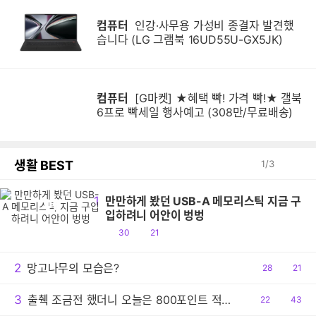
컴퓨터
인강·사무용 가성비 종결자 발견했
습니다 (LG 그램북 16UD55U-GX5JK)
컴퓨터
[G마켓] ★혜택 빡! 가격 빡!★ 갤북
6프로 빡세일 행사예고 (308만/무료배송)
생활 BEST
1
/
3
1
만만하게 봤던 USB-A 메모리스틱 지금 구
만
입하려니 어안이 벙벙
공
댓
30
21
감
글
2
망고나무의 모습은?
공
28
댓
21
감
글
3
출췍 조금전 했더니 오늘은 800포인트 적립이네요.
공
22
댓
43
감
글