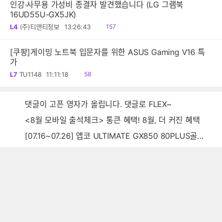
인강·사무용 가성비 종결자 발견했습니다 (LG 그램북
16UD55U-GX5JK)
읽
L4
(주)티앤티정보
13:26:43
157
음
[쿠팡]게이밍 노트북 입문자를 위한 ASUS Gaming V16 특
가
읽
L7
TU1148
11:11:18
58
음
댓글이 고픈 영자가 올립니다. 댓글로 FLEX~
<8월 모바일 출석체크> 통큰 혜택! 8월, 더 커진 혜택
[07.16~07.26] 앱코 ULTIMATE GX850 80PLUS골드 풀모듈러 ATX3.0 블랙