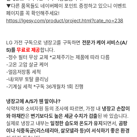
▼다른 품목들도 네이버페이 포인트 증정하고 있으니 이벤트
페이지를 꼭 확인해주세요!
https://lgesy.com/product/project.html?cate_no=238
LG 가전 구독으로 냉장고를 구독하면
전문가 케어 서비스(A/
S)를
무료로 제공
합니다.
-정수 필터 무상 교체
*교체주기는 제품에 따라 다름
-고온 고압 살균 케어
-얼음저장통 세척
-내/외부 토탈 클리닝
-기계실 세척
*구독 36개월차 1회 진행
냉장고에 A/S가 웬 말이냐?
식약처와 소비자원 등의 조사에 따르면, 가정 내
냉장고 손잡이
와 야채칸
은
변기보다도 높은 세균 수치가 검출
된 바 있습니다.
실제로 냉장고 내부는
일정한 습도와 온도가 유지
되면서,
곰팡
이나 식중독균(리스테리아, 살모넬라 등)이 서식하기 좋은 환경